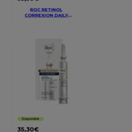
ROC RETINOL
CORREXION DAILY
MOISTURISER SPF 30
Disponible
35,30
€