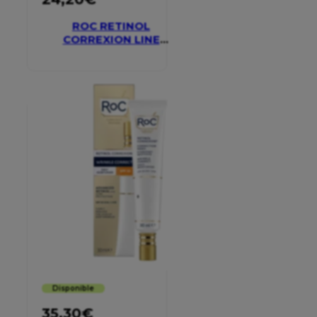
ROC RETINOL
CORREXION LINE
SMOOTHING EYE
CREAM
Disponible
35,30
€