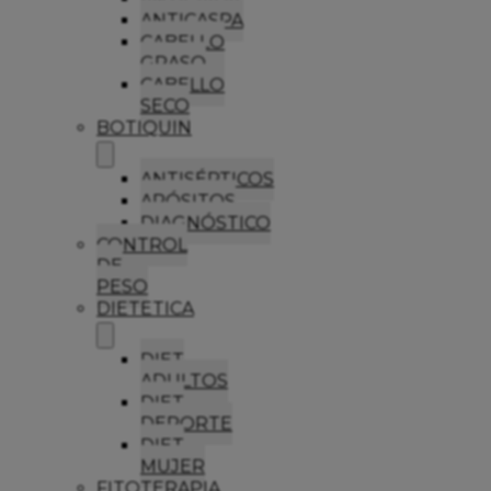
ANTICASPA
CABELLO
GRASO
CABELLO
SECO
BOTIQUIN
ANTISÉPTICOS
APÓSITOS
DIAGNÓSTICO
CONTROL
DE
PESO
DIETETICA
DIET
ADULTOS
DIET
DEPORTE
DIET
MUJER
FITOTERAPIA