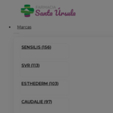
Marcas
SENSILIS (156)
SVR (113)
ESTHEDERM (103)
CAUDALIE (97)