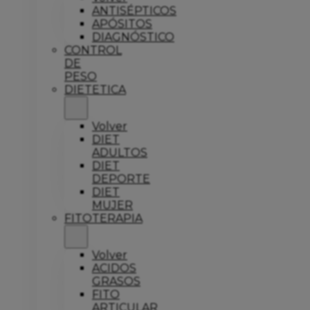
ANTISÉPTICOS
APÓSITOS
DIAGNÓSTICO
CONTROL
DE
PESO
DIETETICA
Volver
DIET
ADULTOS
DIET
DEPORTE
DIET
MUJER
FITOTERAPIA
Volver
ACIDOS
GRASOS
FITO
ARTICULAR