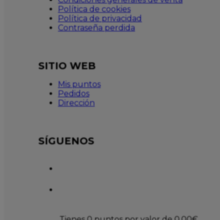
Política de cookies
Política de privacidad
Contraseña perdida
SITIO WEB
Mis puntos
Pedidos
Dirección
SÍGUENOS
Tienes 0 puntos por valor de
0,00
€
.