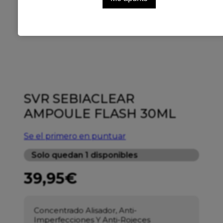
SVR SEBIACLEAR
AMPOULE FLASH 30ML
Se el primero en puntuar
Solo quedan 1 disponibles
39,95
€
Concentrado Alisador, Anti-
Imperfecciones Y Anti-Rojeces