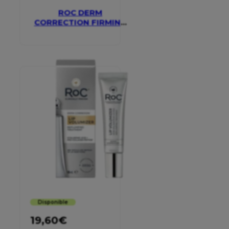
ROC DERM
CORRECTION FIRMING
SERUM STICK
Disponible
19,60
€