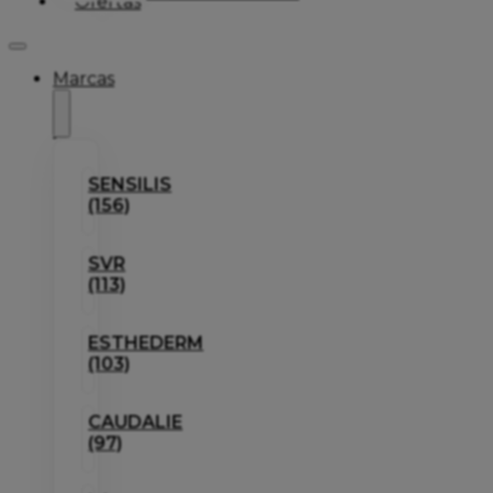
Ofertas
Marcas
SENSILIS
(156)
SVR
(113)
ESTHEDERM
(103)
CAUDALIE
(97)