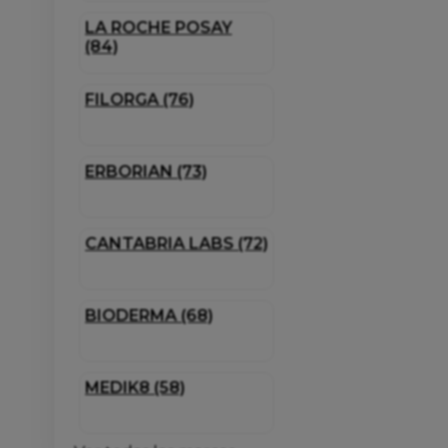
LA ROCHE POSAY
(84)
FILORGA (76)
ERBORIAN (73)
CANTABRIA LABS (72)
BIODERMA (68)
MEDIK8 (58)