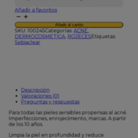
Añadir a favoritos
SVR
SEBIACLEAR
Añadir al carrito
AMPOULE
SKU:
100245
Categorías:
ACNE
,
FLASH
DERMOCOSMETICA
,
ROJECES
Etiquetas:
30ML
Sebiaclear
cantidad
Descripción
Valoraciones (0)
Preguntas y respuestas
Para todas las pieles sensibles propensas al acné.
Imperfecciones, enrojecimiento, marcas. A partir
de los 10 años.
Limpia la piel en profundidad y reduce