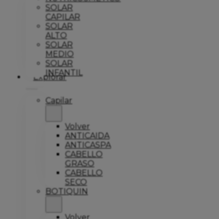
SOLAR
CAPILAR
SOLAR
ALTO
SOLAR
MEDIO
SOLAR
INFANTIL
Explorar
Capilar
Volver
ANTICAIDA
ANTICASPA
CABELLO
GRASO
CABELLO
SECO
BOTIQUIN
Volver