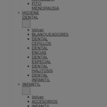
FITO
MENOPAUSIA
HIGIENE
DENTAL
Volver
BLANQUEADORES
DENTAL
CEPILLOS
DENTAL
ENCIAS
DENTAL
ESPECIAL
DENTAL
HALITOSIS
DENTAL
INFANTIL
INFANTIL
Volver
ACCESORIOS
INFANTIL