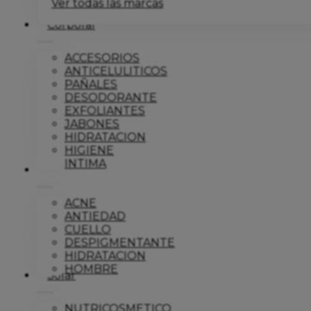
Ver todas las marcas
Corporal
ACCESORIOS
ANTICELULITICOS
PAÑALES
DESODORANTE
EXFOLIANTES
JABONES
HIDRATACION
HIGIENE
INTIMA
Dermo
ACNE
ANTIEDAD
CUELLO
DESPIGMENTANTE
HIDRATACION
HOMBRE
Solar
NUTRICOSMETICO