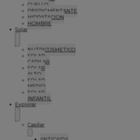
CUELLO
DESPIGMENTANTE
HIDRATACION
HOMBRE
Solar
NUTRICOSMETICO
SOLAR
CAPILAR
SOLAR
ALTO
SOLAR
MEDIO
SOLAR
INFANTIL
Explorar
Capilar
ANTICAIDA