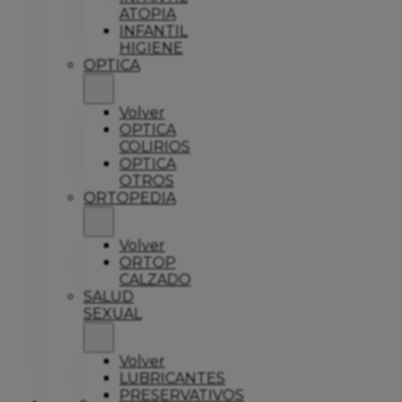
ATOPIA
INFANTIL
HIGIENE
OPTICA
Volver
OPTICA
COLIRIOS
OPTICA
OTROS
ORTOPEDIA
Volver
ORTOP
CALZADO
SALUD
SEXUAL
Volver
LUBRICANTES
PRESERVATIVOS