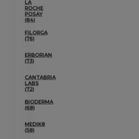
LA
ROCHE
POSAY
(84)
FILORGA
(76)
ERBORIAN
(73)
CANTABRIA
LABS
(72)
BIODERMA
(68)
MEDIK8
(58)