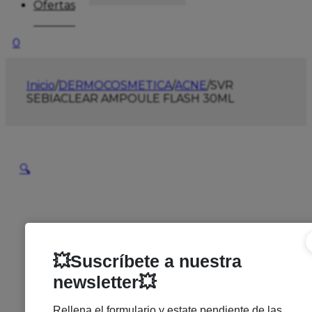
Ofertas
0
Inicio
/
DERMOCOSMETICA
/
ACNE
/
SVR
SEBIACLEAR AMPOULE FLASH 30ML
🔍