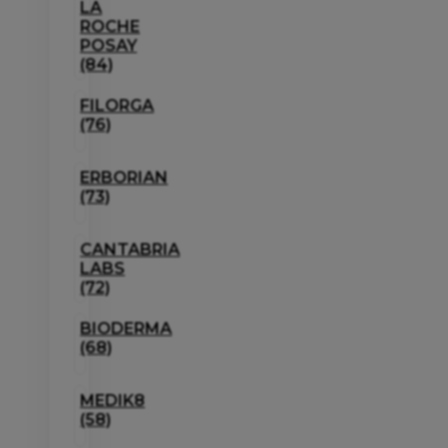
LA
ROCHE
POSAY
(84)
FILORGA
(76)
ERBORIAN
(73)
CANTABRIA
LABS
(72)
BIODERMA
(68)
MEDIK8
(58)