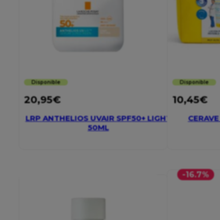
Disponible
Disponible
20,95
€
10,45
€
LRP ANTHELIOS UVAIR SPF50+ LIGHT
CERAVE 
50ML
-16.7%
-21.62%