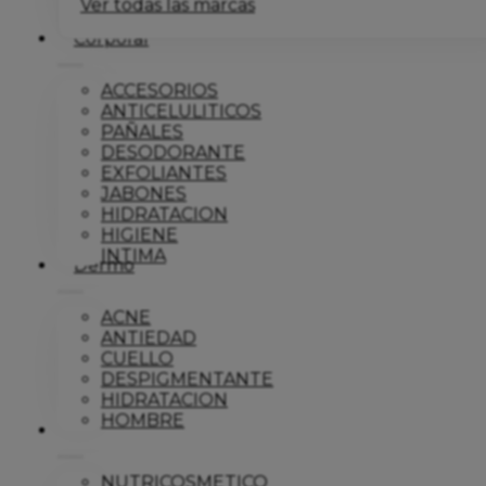
Ver todas las marcas
Corporal
ACCESORIOS
ANTICELULITICOS
PAÑALES
DESODORANTE
EXFOLIANTES
JABONES
HIDRATACION
HIGIENE
INTIMA
Dermo
ACNE
ANTIEDAD
CUELLO
DESPIGMENTANTE
HIDRATACION
HOMBRE
Solar
NUTRICOSMETICO