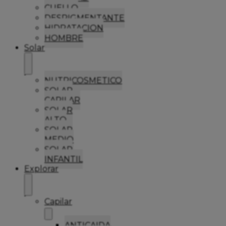
CUELLO
DESPIGMENTANTE
HIDRATACION
HOMBRE
Solar
NUTRICOSMETICO
SOLAR
CAPILAR
SOLAR
ALTO
SOLAR
MEDIO
SOLAR
INFANTIL
Explorar
Capilar
ANTICAIDA