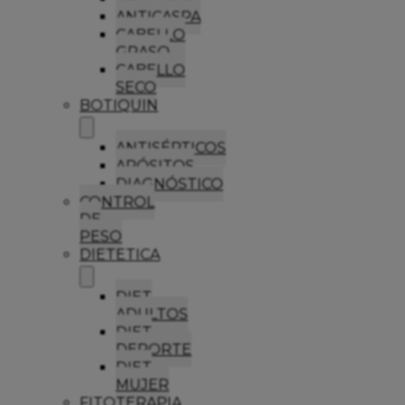
ANTICASPA
CABELLO
GRASO
CABELLO
SECO
BOTIQUIN
ANTISÉPTICOS
APÓSITOS
DIAGNÓSTICO
CONTROL
DE
PESO
DIETETICA
DIET
ADULTOS
DIET
DEPORTE
DIET
MUJER
FITOTERAPIA