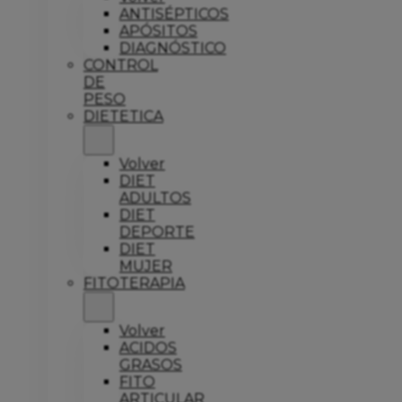
ANTISÉPTICOS
APÓSITOS
DIAGNÓSTICO
CONTROL
DE
PESO
DIETETICA
Volver
DIET
ADULTOS
DIET
DEPORTE
DIET
MUJER
FITOTERAPIA
Volver
ACIDOS
GRASOS
FITO
ARTICULAR