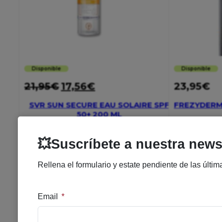
Disponible
Disponible
21,95
€
17,56
€
23,95
€
SVR SUN SECURE EAU SOLAIRE SPF
FREZYDERM
50+ 200 ML