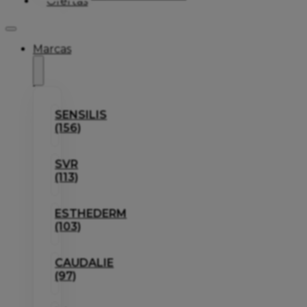
Ofertas
Marcas
SENSILIS
(156)
SVR
(113)
ESTHEDERM
(103)
CAUDALIE
(97)