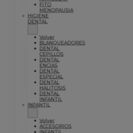
FITO
MENOPAUSIA
HIGIENE
DENTAL
Volver
BLANQUEADORES
DENTAL
CEPILLOS
DENTAL
ENCIAS
DENTAL
ESPECIAL
DENTAL
HALITOSIS
DENTAL
INFANTIL
INFANTIL
Volver
ACCESORIOS
INFANTIL