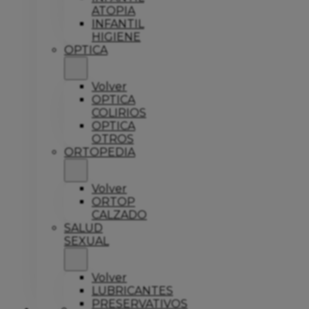
ATOPIA
INFANTIL
HIGIENE
OPTICA
Volver
OPTICA
COLIRIOS
OPTICA
OTROS
ORTOPEDIA
Volver
ORTOP
CALZADO
SALUD
SEXUAL
Volver
LUBRICANTES
PRESERVATIVOS