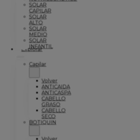
SOLAR
CAPILAR
SOLAR
ALTO
SOLAR
MEDIO
SOLAR
INFANTIL
Explorar
Capilar
Volver
ANTICAIDA
ANTICASPA
CABELLO
GRASO
CABELLO
SECO
BOTIQUIN
Volver