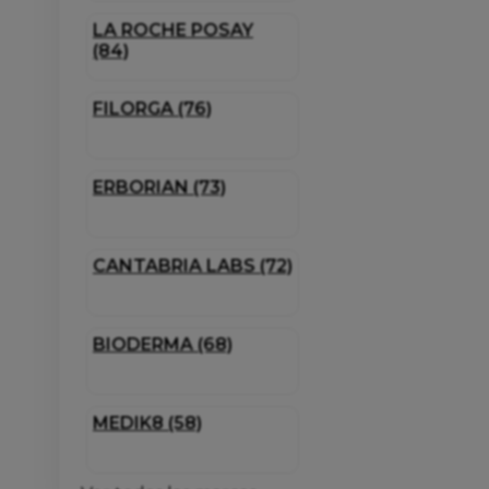
LA ROCHE POSAY
(84)
FILORGA (76)
ERBORIAN (73)
CANTABRIA LABS (72)
BIODERMA (68)
MEDIK8 (58)