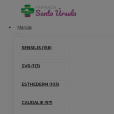
Marcas
SENSILIS (156)
SVR (113)
ESTHEDERM (103)
CAUDALIE (97)