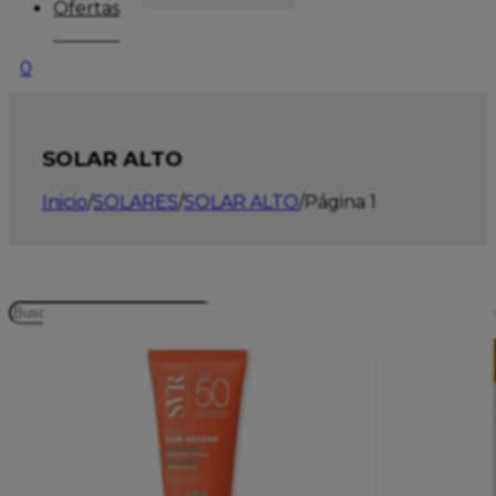
Ofertas
0
SOLAR ALTO
Inicio
/
SOLARES
/
SOLAR ALTO
/
Página 1