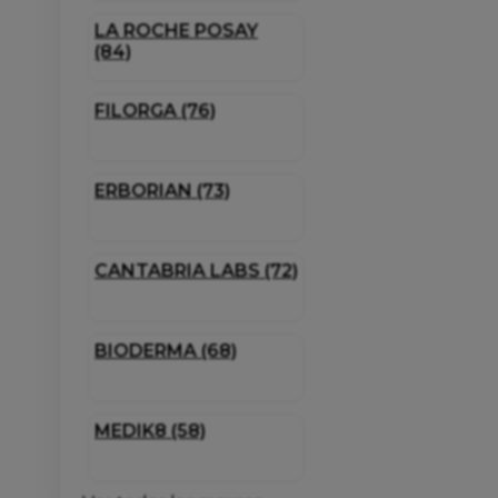
LA ROCHE POSAY
(84)
FILORGA (76)
ERBORIAN (73)
CANTABRIA LABS (72)
BIODERMA (68)
MEDIK8 (58)