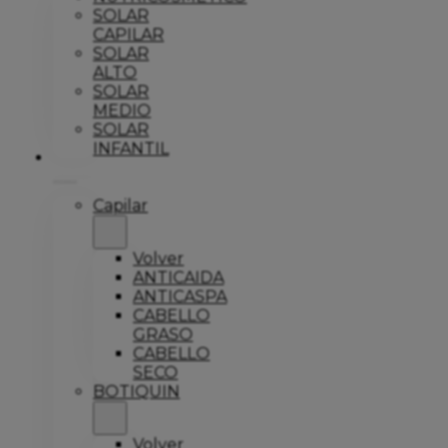
SOLAR
CAPILAR
SOLAR
ALTO
SOLAR
MEDIO
SOLAR
INFANTIL
Explorar
Capilar
Volver
ANTICAIDA
ANTICASPA
CABELLO
GRASO
CABELLO
SECO
BOTIQUIN
Volver