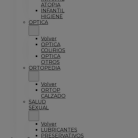
ATOPIA
INFANTIL
HIGIENE
OPTICA
Volver
OPTICA
COLIRIOS
OPTICA
OTROS
ORTOPEDIA
Volver
ORTOP
CALZADO
SALUD
SEXUAL
Volver
LUBRICANTES
PRESERVATIVOS