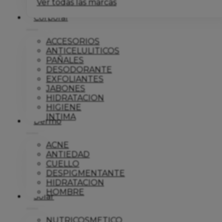
Ver todas las marcas
Corporal
ACCESORIOS
ANTICELULITICOS
PAÑALES
DESODORANTE
EXFOLIANTES
JABONES
HIDRATACION
HIGIENE
INTIMA
Dermo
ACNE
ANTIEDAD
CUELLO
DESPIGMENTANTE
HIDRATACION
HOMBRE
Solar
NUTRICOSMETICO