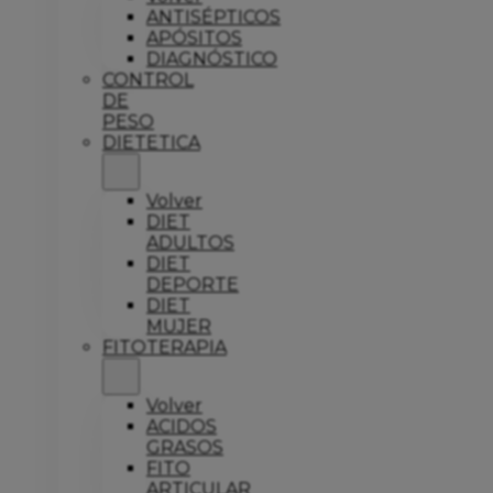
ANTISÉPTICOS
APÓSITOS
DIAGNÓSTICO
CONTROL
DE
PESO
DIETETICA
Volver
DIET
ADULTOS
DIET
DEPORTE
DIET
MUJER
FITOTERAPIA
Volver
ACIDOS
GRASOS
FITO
ARTICULAR