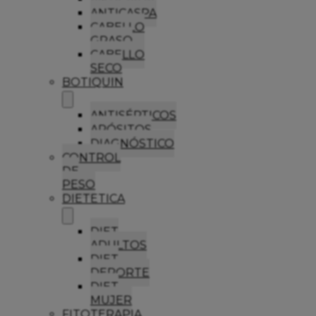
ANTICASPA
CABELLO
GRASO
CABELLO
SECO
BOTIQUIN
ANTISÉPTICOS
APÓSITOS
DIAGNÓSTICO
CONTROL
DE
PESO
DIETETICA
DIET
ADULTOS
DIET
DEPORTE
DIET
MUJER
FITOTERAPIA