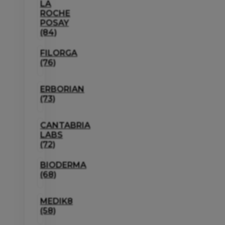
LA
ROCHE
POSAY
(84)
FILORGA
(76)
ERBORIAN
(73)
CANTABRIA
LABS
(72)
BIODERMA
(68)
MEDIK8
(58)