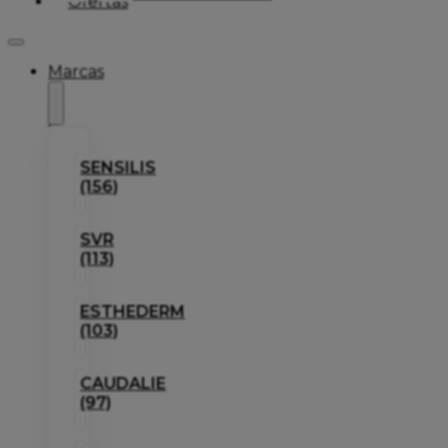
Ofertas
Marcas
SENSILIS
(156)
SVR
(113)
ESTHEDERM
(103)
CAUDALIE
(97)