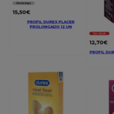
Stock bajo
15,50
€
PROFIL DUREX PLACER
PROLONGADO 12 UN
Sin stock
12,70
€
PROFIL DU