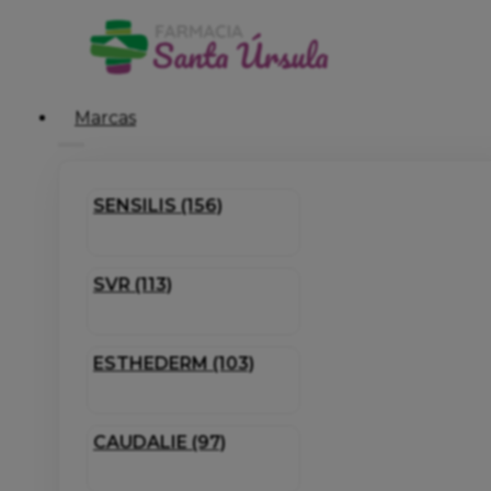
Marcas
SENSILIS (156)
SVR (113)
ESTHEDERM (103)
CAUDALIE (97)