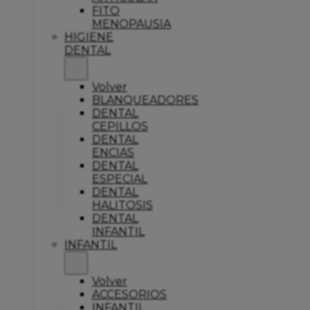
FITO
MENOPAUSIA
HIGIENE
DENTAL
Volver
BLANQUEADORES
DENTAL
CEPILLOS
DENTAL
ENCIAS
DENTAL
ESPECIAL
DENTAL
HALITOSIS
DENTAL
INFANTIL
INFANTIL
Volver
ACCESORIOS
INFANTIL