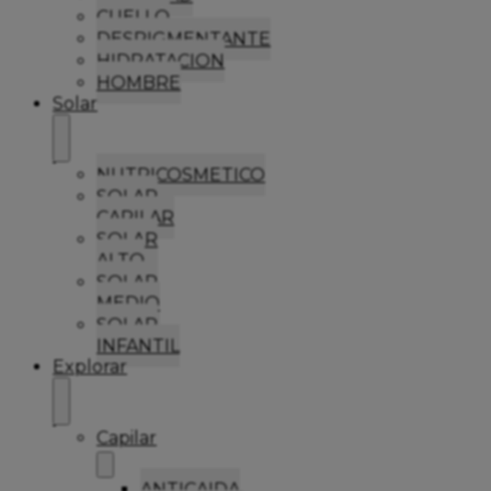
CUELLO
DESPIGMENTANTE
HIDRATACION
HOMBRE
Solar
NUTRICOSMETICO
SOLAR
CAPILAR
SOLAR
ALTO
SOLAR
MEDIO
SOLAR
INFANTIL
Explorar
Capilar
ANTICAIDA