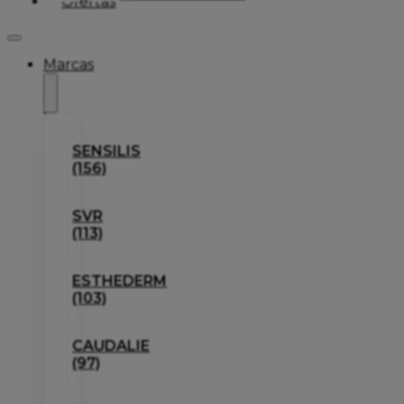
Ofertas
Marcas
SENSILIS
(156)
SVR
(113)
ESTHEDERM
(103)
CAUDALIE
(97)