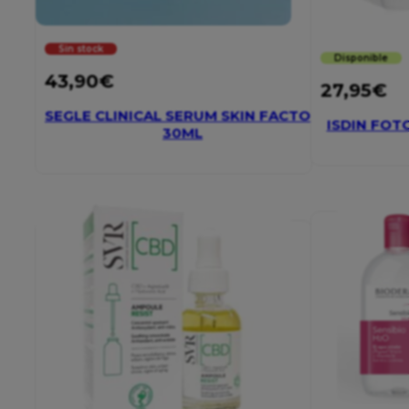
Sin stock
Disponible
43,90
€
27,95
€
SEGLE CLINICAL SERUM SKIN FACTOR
ISDIN FOT
30ML