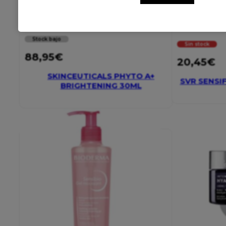
Stock bajo
Sin stock
88,95
€
20,45
€
SKINCEUTICALS PHYTO A+
SVR SENSI
BRIGHTENING 30ML