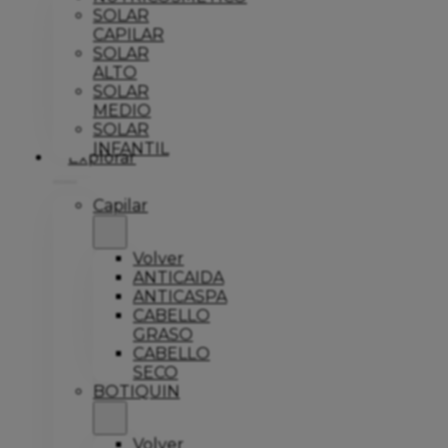
SOLAR
CAPILAR
SOLAR
ALTO
SOLAR
MEDIO
SOLAR
INFANTIL
Explorar
Capilar
Volver
ANTICAIDA
ANTICASPA
CABELLO
GRASO
CABELLO
SECO
BOTIQUIN
Volver