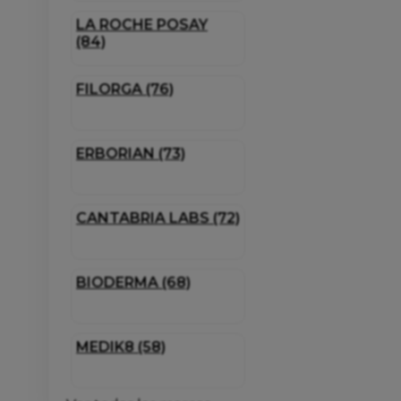
LA ROCHE POSAY
(84)
FILORGA (76)
ERBORIAN (73)
CANTABRIA LABS (72)
BIODERMA (68)
MEDIK8 (58)