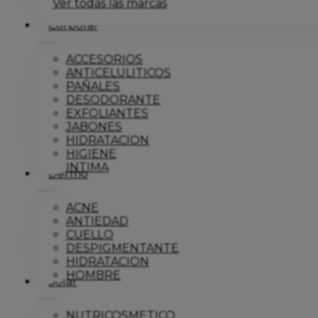
Ver todas las marcas
Corporal
ACCESORIOS
ANTICELULITICOS
PAÑALES
DESODORANTE
EXFOLIANTES
JABONES
HIDRATACION
HIGIENE
INTIMA
Dermo
ACNE
ANTIEDAD
CUELLO
DESPIGMENTANTE
HIDRATACION
HOMBRE
Solar
NUTRICOSMETICO