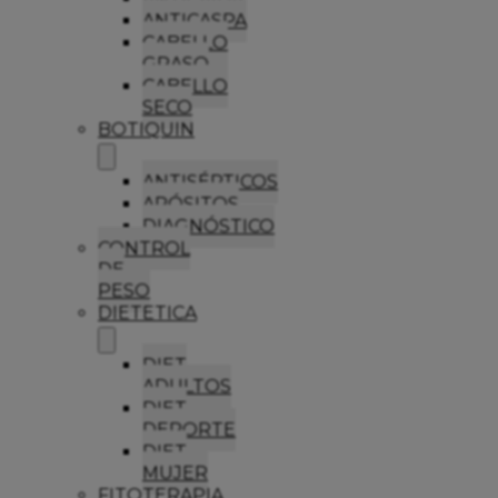
ANTICASPA
CABELLO
GRASO
CABELLO
SECO
BOTIQUIN
ANTISÉPTICOS
APÓSITOS
DIAGNÓSTICO
CONTROL
DE
PESO
DIETETICA
DIET
ADULTOS
DIET
DEPORTE
DIET
MUJER
FITOTERAPIA