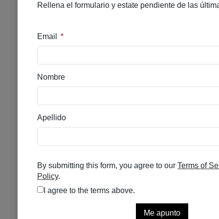
Disponible
Stock bajo
45,95
€
15,90
€
LRP PURE VIT C12 SERUM 30ML
GH LIMPIA