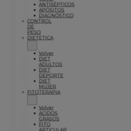
ANTISÉPTICOS
APÓSITOS
DIAGNÓSTICO
CONTROL
DE
PESO
DIETETICA
Volver
DIET
ADULTOS
DIET
DEPORTE
DIET
MUJER
FITOTERAPIA
Volver
ACIDOS
GRASOS
FITO
ARTICULAR