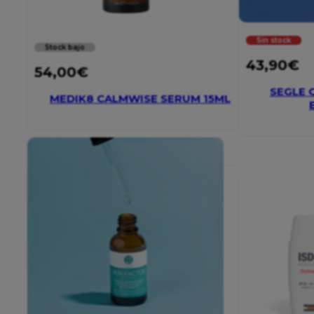
Sin stock
Stock bajo
43,90
€
54,00
€
SEGLE 
MEDIK8 CALMWISE SERUM 15ML