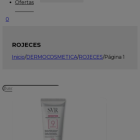
Ofertas
0
ROJECES
Inicio
/
DERMOCOSMETICA
/
ROJECES
/
Página 1