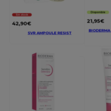
Disponible
Sin stock
21,95
€
42,90
€
BIODERMA 
SVR AMPOULE RESIST