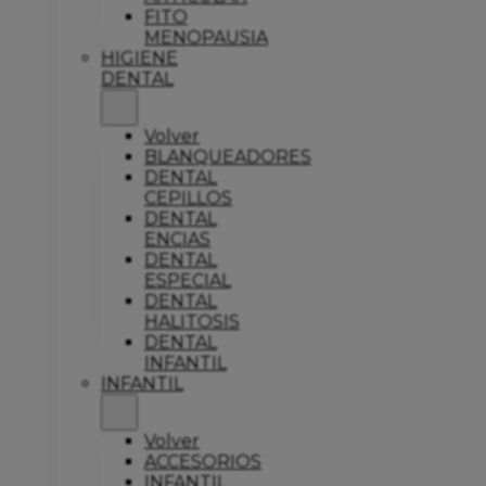
FITO
MENOPAUSIA
HIGIENE
DENTAL
Volver
BLANQUEADORES
DENTAL
CEPILLOS
DENTAL
ENCIAS
DENTAL
ESPECIAL
DENTAL
HALITOSIS
DENTAL
INFANTIL
INFANTIL
Volver
ACCESORIOS
INFANTIL