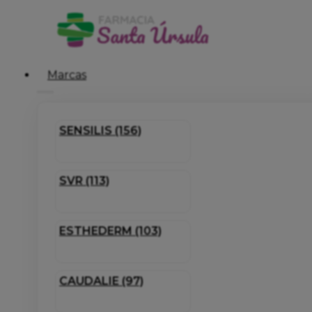
Marcas
SENSILIS (156)
SVR (113)
ESTHEDERM (103)
CAUDALIE (97)