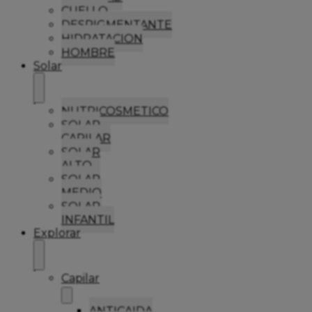
CUELLO
DESPIGMENTANTE
HIDRATACION
HOMBRE
Solar
NUTRICOSMETICO
SOLAR
CAPILAR
SOLAR
ALTO
SOLAR
MEDIO
SOLAR
INFANTIL
Explorar
Capilar
ANTICAIDA