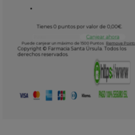
Stock bajo
Sin stock
39,95
€
43,95
€
SVR SEBIACLEAR AMPOULE FLASH
SENSILIS E
30ML