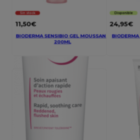
Sin stock
Disponible
11,50
€
24,95
€
BIODERMA SENSIBIO GEL MOUSSANT
BIODERMA 
200ML