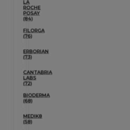
LA
ROCHE
POSAY
(84)
FILORGA
(76)
ERBORIAN
(73)
CANTABRIA
LABS
(72)
BIODERMA
(68)
MEDIK8
(58)