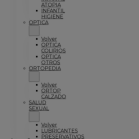
ATOPIA
INFANTIL
HIGIENE
OPTICA
Volver
OPTICA
COLIRIOS
OPTICA
OTROS
ORTOPEDIA
Volver
ORTOP
CALZADO
SALUD
SEXUAL
Volver
LUBRICANTES
PRESERVATIVOS