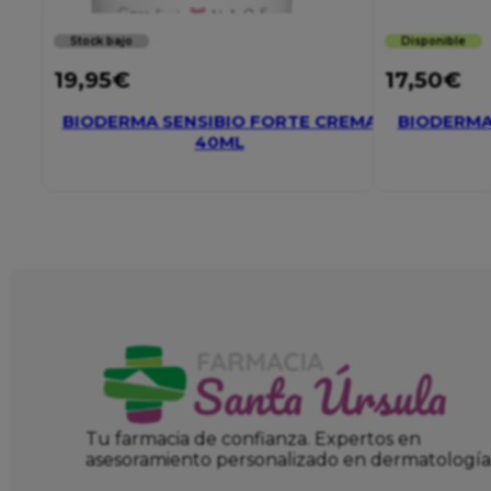
Stock bajo
Disponible
19,95
€
17,50
€
BIODERMA SENSIBIO FORTE CREMA
BIODERMA 
40ML