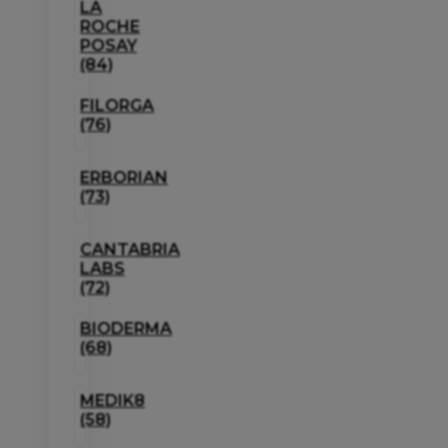
LA
ROCHE
POSAY
(84)
FILORGA
(76)
ERBORIAN
(73)
CANTABRIA
LABS
(72)
BIODERMA
(68)
MEDIK8
(58)