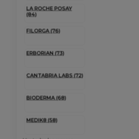
LA ROCHE POSAY
(84)
FILORGA (76)
ERBORIAN (73)
CANTABRIA LABS (72)
BIODERMA (68)
MEDIK8 (58)