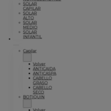
SOLAR
CAPILAR
SOLAR
ALTO
SOLAR
MEDIO
SOLAR
INFANTIL
Explorar
Capilar
Volver
ANTICAIDA
ANTICASPA
CABELLO
GRASO
CABELLO
SECO
BOTIQUIN
Volver