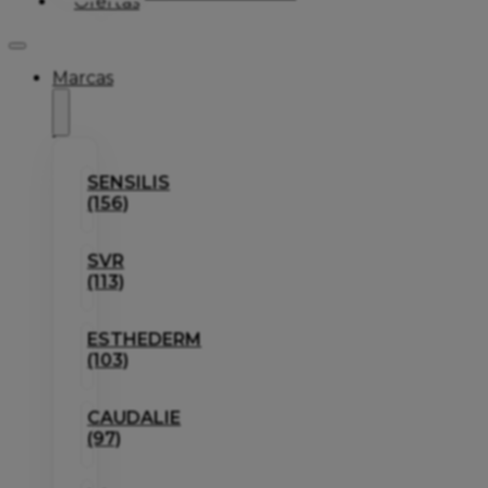
Ofertas
Marcas
SENSILIS
(156)
SVR
(113)
ESTHEDERM
(103)
CAUDALIE
(97)