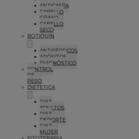
ANTICASPA
CABELLO
GRASO
CABELLO
SECO
BOTIQUIN
ANTISÉPTICOS
APÓSITOS
DIAGNÓSTICO
CONTROL
DE
PESO
DIETETICA
DIET
ADULTOS
DIET
DEPORTE
DIET
MUJER
FITOTERAPIA