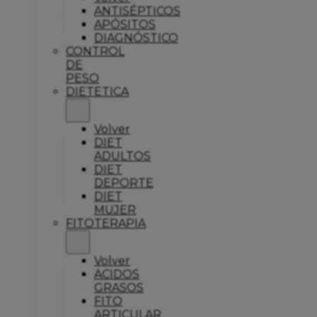
ANTISÉPTICOS
APÓSITOS
DIAGNÓSTICO
CONTROL
DE
PESO
DIETETICA
Volver
DIET
ADULTOS
DIET
DEPORTE
DIET
MUJER
FITOTERAPIA
Volver
ACIDOS
GRASOS
FITO
ARTICULAR