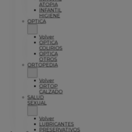
ATOPIA
INFANTIL
HIGIENE
OPTICA
Volver
OPTICA
COLIRIOS
OPTICA
OTROS
ORTOPEDIA
Volver
ORTOP
CALZADO
SALUD
SEXUAL
Volver
LUBRICANTES
PRESERVATIVOS