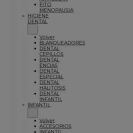
FITO
MENOPAUSIA
HIGIENE
DENTAL
Volver
BLANQUEADORES
DENTAL
CEPILLOS
DENTAL
ENCIAS
DENTAL
ESPECIAL
DENTAL
HALITOSIS
DENTAL
INFANTIL
INFANTIL
Volver
ACCESORIOS
INFANTIL