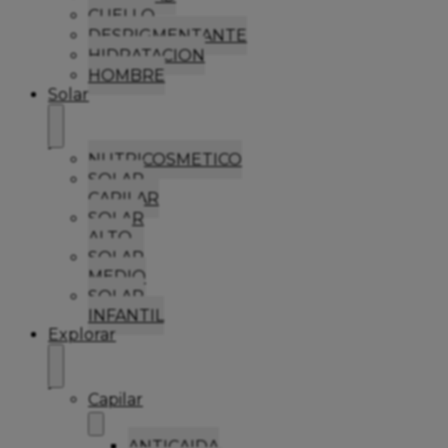
CUELLO
DESPIGMENTANTE
HIDRATACION
HOMBRE
Solar
NUTRICOSMETICO
SOLAR
CAPILAR
SOLAR
ALTO
SOLAR
MEDIO
SOLAR
INFANTIL
Explorar
Capilar
ANTICAIDA