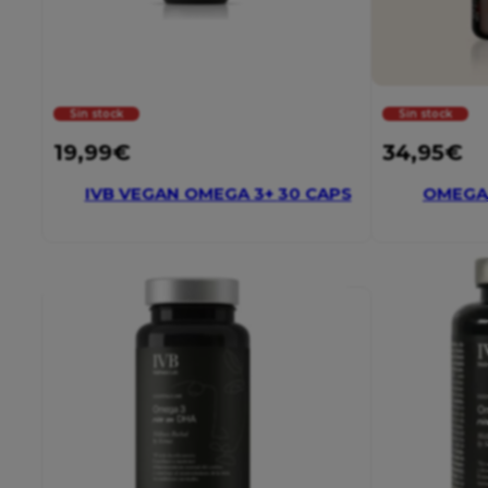
Sin stock
Sin stock
19,99
€
34,95
€
IVB VEGAN OMEGA 3+ 30 CAPS
OMEGA 