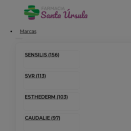
Marcas
SENSILIS (156)
SVR (113)
ESTHEDERM (103)
CAUDALIE (97)