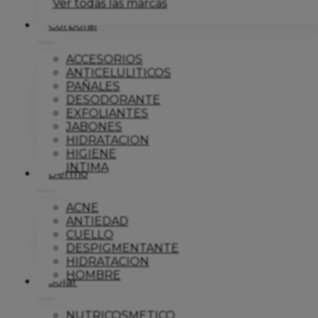
Ver todas las marcas
Corporal
ACCESORIOS
ANTICELULITICOS
PAÑALES
DESODORANTE
EXFOLIANTES
JABONES
HIDRATACION
HIGIENE
INTIMA
Dermo
ACNE
ANTIEDAD
CUELLO
DESPIGMENTANTE
HIDRATACION
HOMBRE
Solar
NUTRICOSMETICO