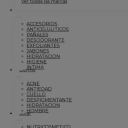
Ver todas las marcas
Corporal
ACCESORIOS
ANTICELULITICOS
PAÑALES
DESODORANTE
EXFOLIANTES
JABONES
HIDRATACION
HIGIENE
INTIMA
Dermo
ACNE
ANTIEDAD
CUELLO
DESPIGMENTANTE
HIDRATACION
HOMBRE
Solar
NUTRICOSMETICO