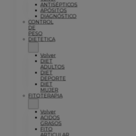
ANTISÉPTICOS
APÓSITOS
DIAGNÓSTICO
CONTROL
DE
PESO
DIETETICA
Volver
DIET
ADULTOS
DIET
DEPORTE
DIET
MUJER
FITOTERAPIA
Volver
ACIDOS
GRASOS
FITO
ARTICULAR