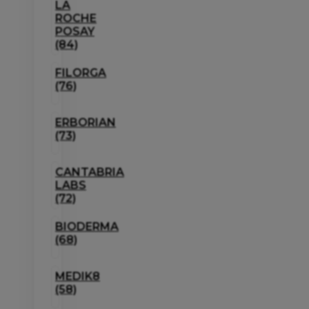
LA
ROCHE
POSAY
(84)
FILORGA
(76)
ERBORIAN
(73)
CANTABRIA
LABS
(72)
BIODERMA
(68)
MEDIK8
(58)