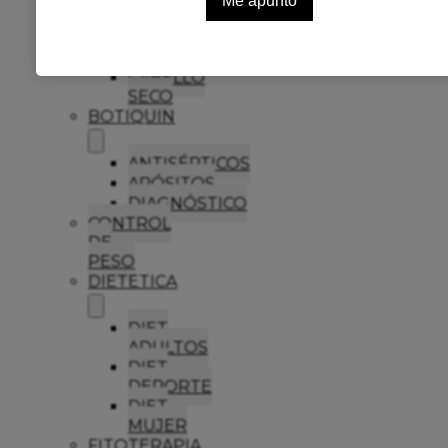
ANTICASPA
CABELLO
GRASO
CABELLO
SECO
BOTIQUIN
ANTISÉPTICOS
APÓSITOS
DIAGNÓSTICO
CONTROL
DE
PESO
DIETETICA
DIET
ADULTOS
DIET
DEPORTE
DIET
MUJER
FITOTERAPIA