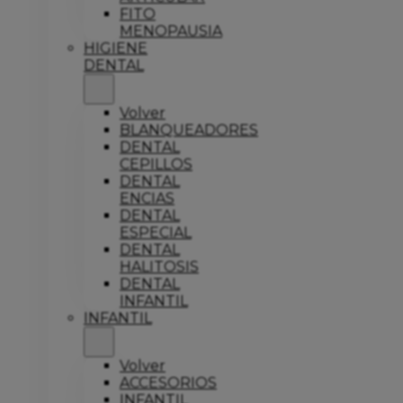
FITO
MENOPAUSIA
HIGIENE
DENTAL
Volver
BLANQUEADORES
DENTAL
CEPILLOS
DENTAL
ENCIAS
DENTAL
ESPECIAL
DENTAL
HALITOSIS
DENTAL
INFANTIL
INFANTIL
Volver
ACCESORIOS
INFANTIL