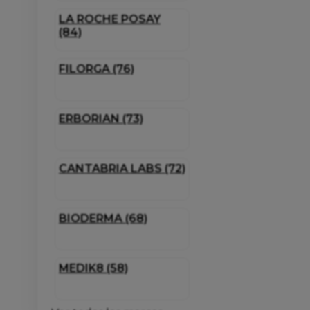
LA ROCHE POSAY
(84)
FILORGA (76)
ERBORIAN (73)
CANTABRIA LABS (72)
BIODERMA (68)
MEDIK8 (58)