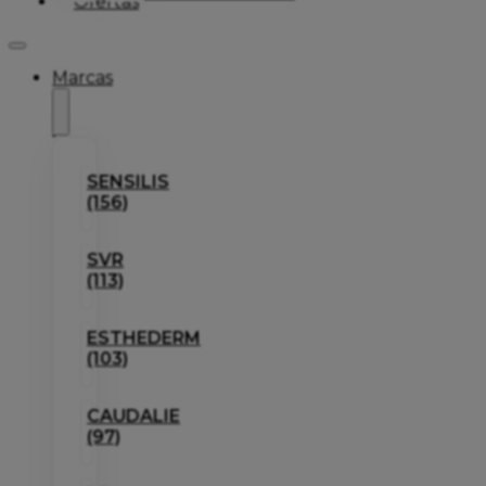
Ofertas
Marcas
SENSILIS
(156)
SVR
(113)
ESTHEDERM
(103)
CAUDALIE
(97)