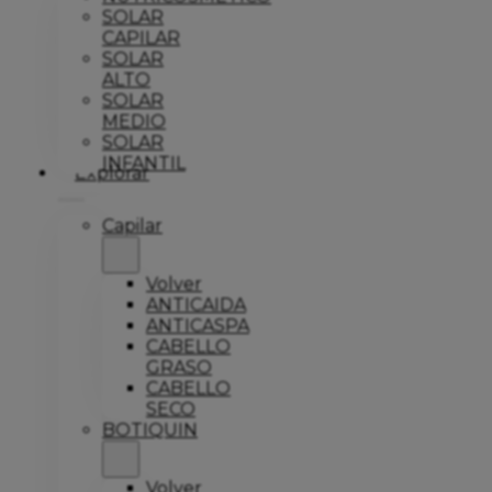
SOLAR
CAPILAR
SOLAR
ALTO
SOLAR
MEDIO
SOLAR
INFANTIL
Explorar
Capilar
Volver
ANTICAIDA
ANTICASPA
CABELLO
GRASO
CABELLO
SECO
BOTIQUIN
Volver