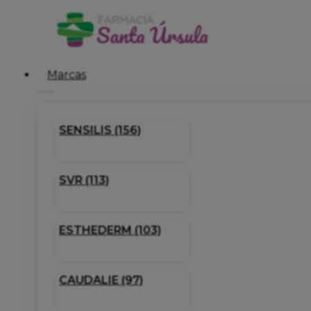
Marcas
SENSILIS (156)
SVR (113)
ESTHEDERM (103)
CAUDALIE (97)