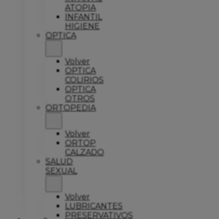
ATOPIA
INFANTIL
HIGIENE
OPTICA
Volver
OPTICA
COLIRIOS
OPTICA
OTROS
ORTOPEDIA
Volver
ORTOP
CALZADO
SALUD
SEXUAL
Volver
LUBRICANTES
PRESERVATIVOS