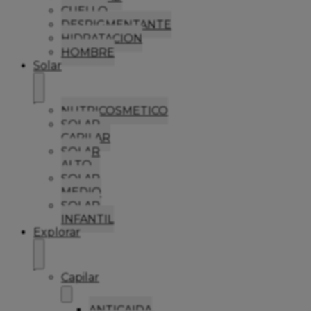
CUELLO
DESPIGMENTANTE
HIDRATACION
HOMBRE
Solar
NUTRICOSMETICO
SOLAR
CAPILAR
SOLAR
ALTO
SOLAR
MEDIO
SOLAR
INFANTIL
Explorar
Capilar
ANTICAIDA