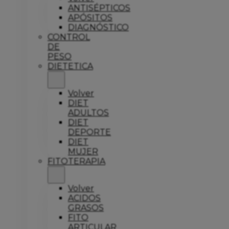
ANTISÉPTICOS
APÓSITOS
DIAGNÓSTICO
CONTROL
DE
PESO
DIETETICA
Volver
DIET
ADULTOS
DIET
DEPORTE
DIET
MUJER
FITOTERAPIA
Volver
ACIDOS
GRASOS
FITO
ARTICULAR