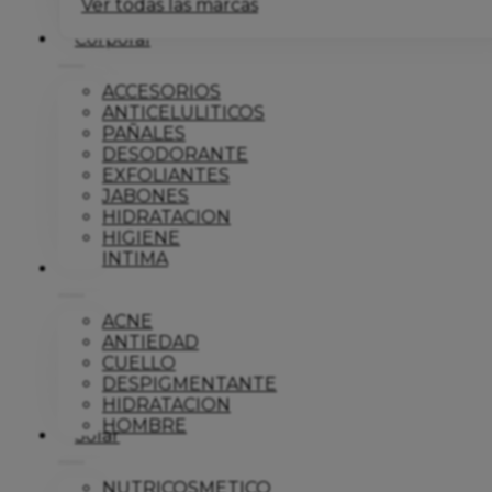
Ver todas las marcas
Corporal
ACCESORIOS
ANTICELULITICOS
PAÑALES
DESODORANTE
EXFOLIANTES
JABONES
HIDRATACION
HIGIENE
INTIMA
Dermo
ACNE
ANTIEDAD
CUELLO
DESPIGMENTANTE
HIDRATACION
HOMBRE
Solar
NUTRICOSMETICO