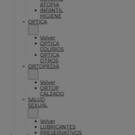
ATOPIA
INFANTIL
HIGIENE
OPTICA
Volver
OPTICA
COLIRIOS
OPTICA
OTROS
ORTOPEDIA
Volver
ORTOP
CALZADO
SALUD
SEXUAL
Volver
LUBRICANTES
PRESERVATIVOS