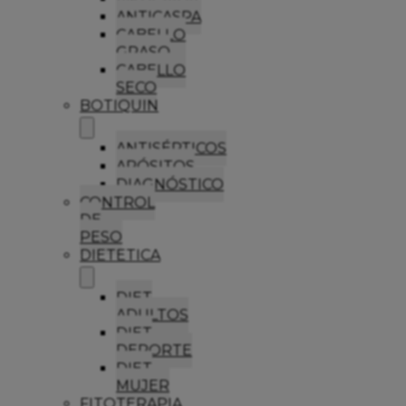
ANTICASPA
CABELLO
GRASO
CABELLO
SECO
BOTIQUIN
ANTISÉPTICOS
APÓSITOS
DIAGNÓSTICO
CONTROL
DE
PESO
DIETETICA
DIET
ADULTOS
DIET
DEPORTE
DIET
MUJER
FITOTERAPIA