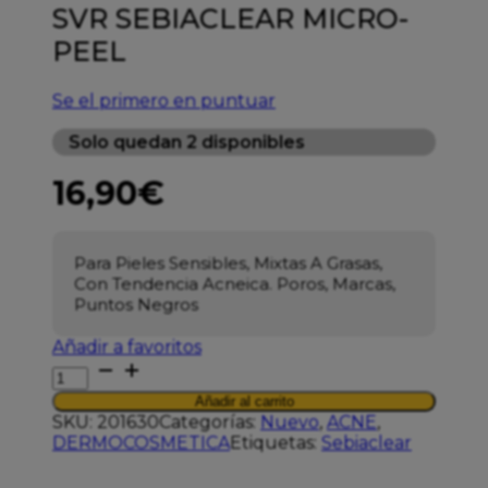
SVR SEBIACLEAR MICRO-
PEEL
Se el primero en puntuar
Solo quedan 2 disponibles
16,90
€
Para Pieles Sensibles, Mixtas A Grasas,
Con Tendencia Acneica. Poros, Marcas,
Puntos Negros
Añadir a favoritos
SVR
SEBIACLEAR
Añadir al carrito
MICRO-
SKU:
201630
Categorías:
Nuevo
,
ACNE
,
PEEL
DERMOCOSMETICA
Etiquetas:
Sebiaclear
cantidad