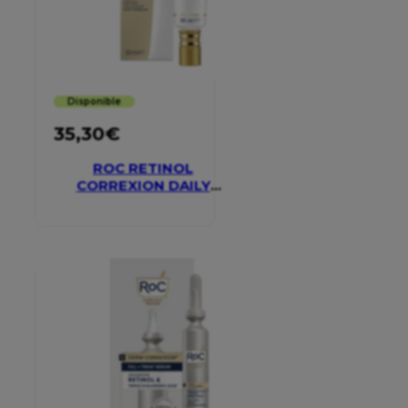
Disponible
35,30
€
ROC RETINOL
CORREXION DAILY
MOISTURISER SPF 30