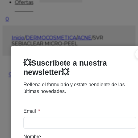
Ofertas
0
Inicio
/
DERMOCOSMETICA
/
ACNE
/
SVR
SEBIACLEAR MICRO-PEEL
🔍