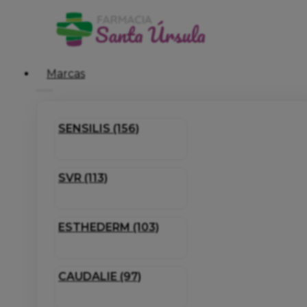
Marcas
SENSILIS (156)
SVR (113)
ESTHEDERM (103)
CAUDALIE (97)