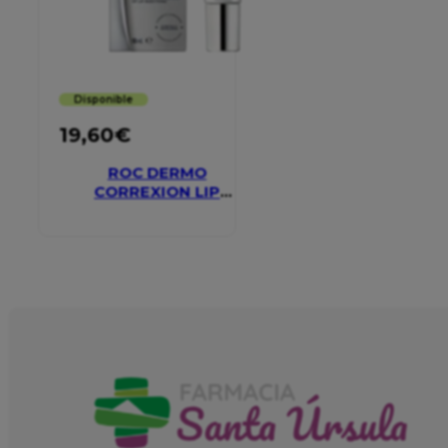
Disponible
19,60
€
ROC DERMO
CORREXION LIP
VOLUMIZER