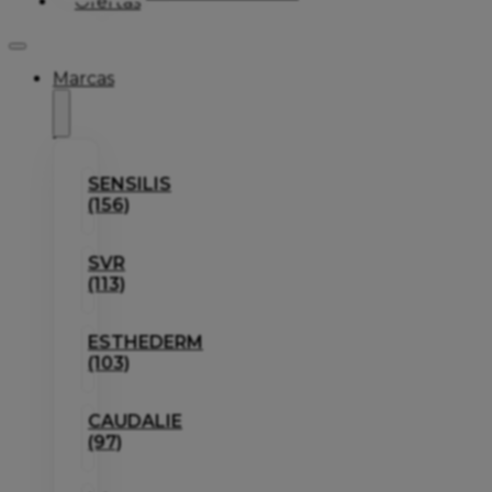
Ofertas
Marcas
SENSILIS
(156)
SVR
(113)
ESTHEDERM
(103)
CAUDALIE
(97)