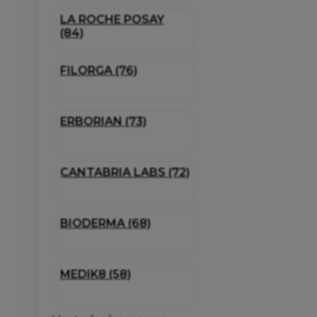
LA ROCHE POSAY
(84)
FILORGA (76)
ERBORIAN (73)
CANTABRIA LABS (72)
BIODERMA (68)
MEDIK8 (58)