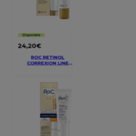
Disponible
24,20
€
ROC RETINOL
CORREXION LINE
SMOOTHING EYE
CREAM