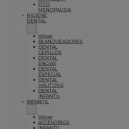
FITO
MENOPAUSIA
HIGIENE
DENTAL
Volver
BLANQUEADORES
DENTAL
CEPILLOS
DENTAL
ENCIAS
DENTAL
ESPECIAL
DENTAL
HALITOSIS
DENTAL
INFANTIL
INFANTIL
Volver
ACCESORIOS
INFANTIL