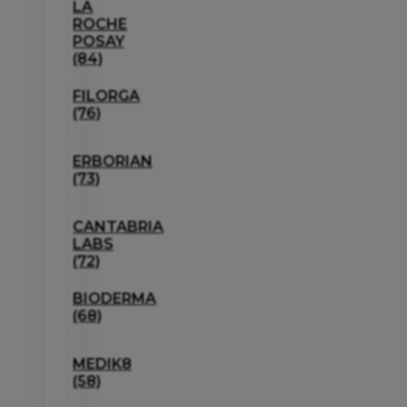
LA
ROCHE
POSAY
(84)
FILORGA
(76)
ERBORIAN
(73)
CANTABRIA
LABS
(72)
BIODERMA
(68)
MEDIK8
(58)