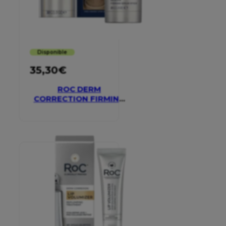
Disponible
35,30
€
ROC DERM
CORRECTION FIRMING
SERUM STICK