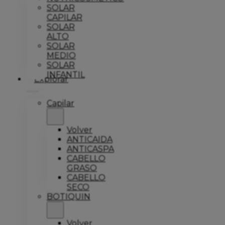
SOLAR
CAPILAR
SOLAR
ALTO
SOLAR
MEDIO
SOLAR
INFANTIL
Explorar
Capilar
Volver
ANTICAIDA
ANTICASPA
CABELLO
GRASO
CABELLO
SECO
BOTIQUIN
Volver