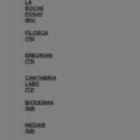
LA
ROCHE
POSAY
(84)
FILORGA
(76)
ERBORIAN
(73)
CANTABRIA
LABS
(72)
BIODERMA
(68)
MEDIK8
(58)