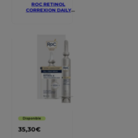
ROC RETINOL
CORREXION DAILY
MOISTURISER SPF 30
Disponible
35,30
€