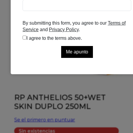
RP ANTHELIOS 50+WET
SKIN DUPLO 250ML
Se el primero en puntuar
Sin existencias