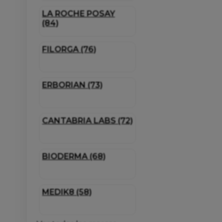
LA ROCHE POSAY
(84)
FILORGA (76)
ERBORIAN (73)
CANTABRIA LABS (72)
BIODERMA (68)
MEDIK8 (58)