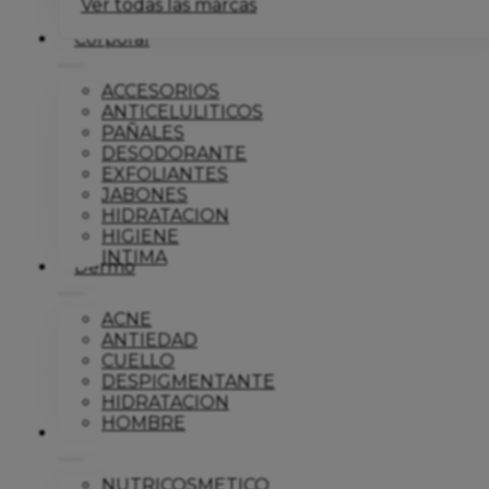
Ver todas las marcas
Corporal
ACCESORIOS
ANTICELULITICOS
PAÑALES
DESODORANTE
EXFOLIANTES
JABONES
HIDRATACION
HIGIENE
INTIMA
Dermo
ACNE
ANTIEDAD
CUELLO
DESPIGMENTANTE
HIDRATACION
HOMBRE
Solar
NUTRICOSMETICO