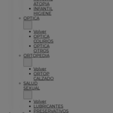
ATOPIA
INFANTIL
HIGIENE
OPTICA
Volver
OPTICA
COLIRIOS
OPTICA
OTROS
ORTOPEDIA
Volver
ORTOP
CALZADO
SALUD
SEXUAL
Volver
LUBRICANTES
PRESERVATIVOS