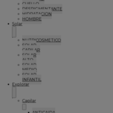
CUELLO
DESPIGMENTANTE
HIDRATACION
HOMBRE
Solar
NUTRICOSMETICO
SOLAR
CAPILAR
SOLAR
ALTO
SOLAR
MEDIO
SOLAR
INFANTIL
Explorar
Capilar
ANTICAIDA