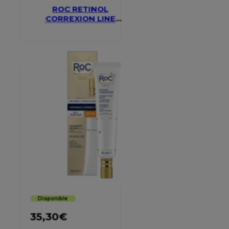
ROC RETINOL
CORREXION LINE
SMOOTHING EYE
CREAM
Disponible
35,30
€