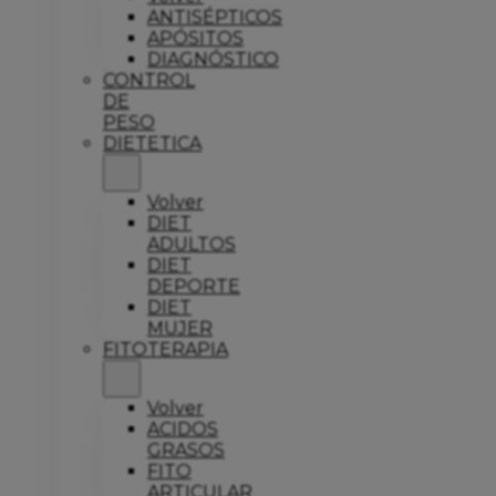
ANTISÉPTICOS
APÓSITOS
DIAGNÓSTICO
CONTROL
DE
PESO
DIETETICA
Volver
DIET
ADULTOS
DIET
DEPORTE
DIET
MUJER
FITOTERAPIA
Volver
ACIDOS
GRASOS
FITO
ARTICULAR