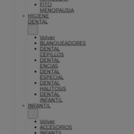
FITO
MENOPAUSIA
HIGIENE
DENTAL
Volver
BLANQUEADORES
DENTAL
CEPILLOS
DENTAL
ENCIAS
DENTAL
ESPECIAL
DENTAL
HALITOSIS
DENTAL
INFANTIL
INFANTIL
Volver
ACCESORIOS
INFANTIL