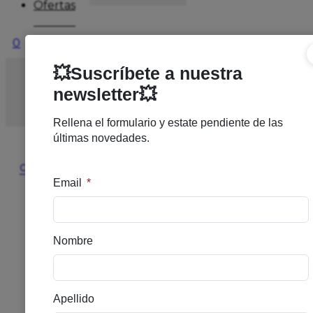
Ofertas
0
Inicio
/
SOLARES
/
SOLAR INFANTIL
/
RP
ANTHELIOS 50+WET SKIN DUPLO 250ML
🔍