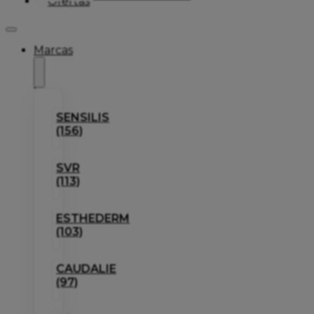
Ofertas
Marcas
SENSILIS
(156)
SVR
(113)
ESTHEDERM
(103)
CAUDALIE
(97)