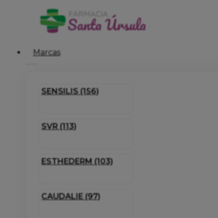
Marcas
SENSILIS (156)
SVR (113)
ESTHEDERM (103)
CAUDALIE (97)