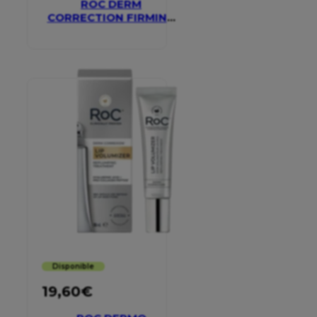
ROC DERM
CORRECTION FIRMING
SERUM STICK
Disponible
19,60
€