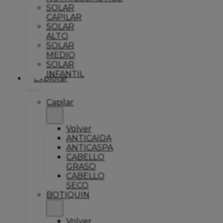
SOLAR
CAPILAR
SOLAR
ALTO
SOLAR
MEDIO
SOLAR
INFANTIL
Explorar
Capilar
Volver
ANTICAIDA
ANTICASPA
CABELLO
GRASO
CABELLO
SECO
BOTIQUIN
Volver