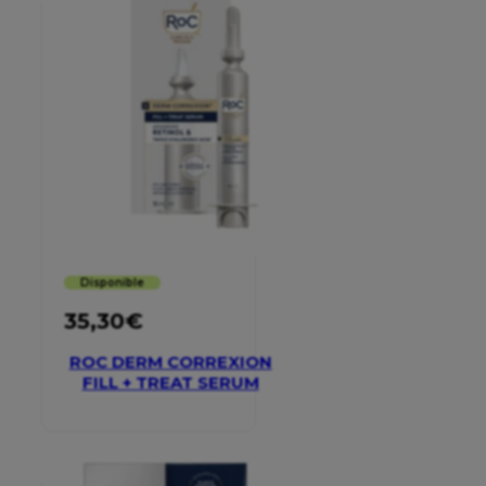
Disponible
35,30
€
ROC DERM CORREXION
FILL + TREAT SERUM