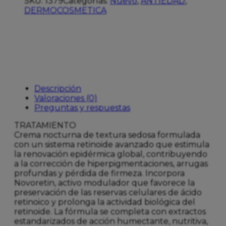
SKU:
1379
Categorías:
Nuevo
,
ANTIEDAD
,
EXTREMO
DERMOCOSMETICA
30ML
cantidad
Descripción
Valoraciones (0)
Preguntas y respuestas
TRATAMIENTO
Crema nocturna de textura sedosa formulada
con un sistema retinoide avanzado que estimula
la renovación epidérmica global, contribuyendo
a la corrección de hiperpigmentaciones, arrugas
profundas y pérdida de firmeza. Incorpora
Novoretin, activo modulador que favorece la
preservación de las reservas celulares de ácido
retinoico y prolonga la actividad biológica del
retinoide. La fórmula se completa con extractos
estandarizados de acción humectante, nutritiva,