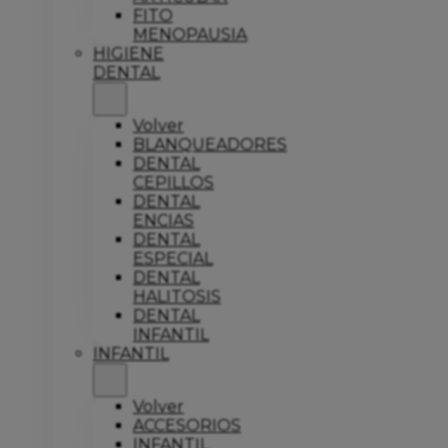
FITO
MENOPAUSIA
HIGIENE
DENTAL
Volver
BLANQUEADORES
DENTAL
CEPILLOS
DENTAL
ENCIAS
DENTAL
ESPECIAL
DENTAL
HALITOSIS
DENTAL
INFANTIL
INFANTIL
Volver
ACCESORIOS
INFANTIL