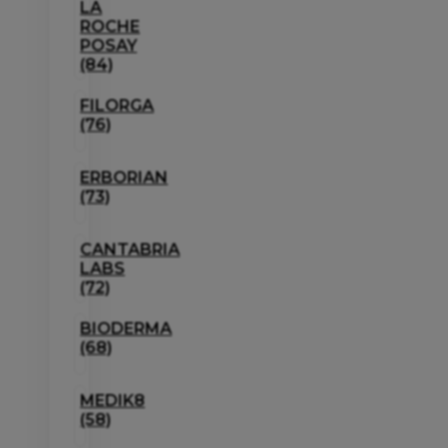
LA
ROCHE
POSAY
(84)
FILORGA
(76)
ERBORIAN
(73)
CANTABRIA
LABS
(72)
BIODERMA
(68)
MEDIK8
(58)