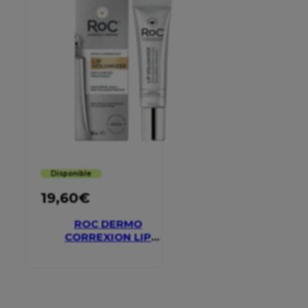
Disponible
19,60
€
ROC DERMO
CORREXION LIP
VOLUMIZER