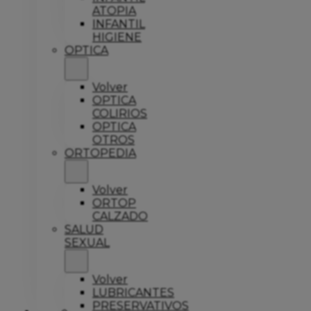
ATOPIA
INFANTIL
HIGIENE
OPTICA
Volver
OPTICA
COLIRIOS
OPTICA
OTROS
ORTOPEDIA
Volver
ORTOP
CALZADO
SALUD
SEXUAL
Volver
LUBRICANTES
PRESERVATIVOS