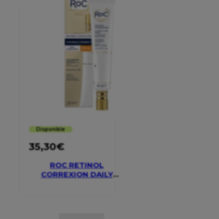
Disponible
35,30
€
ROC RETINOL
CORREXION DAILY
MOISTURISER SPF 30