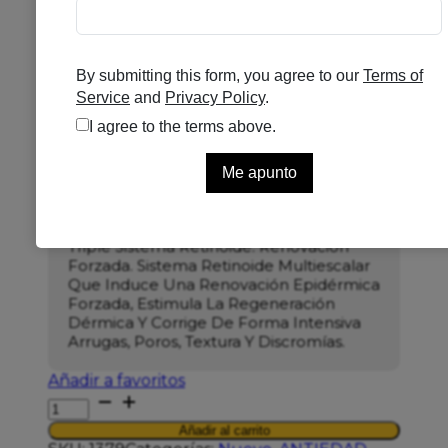
ARTURO ALBA RETINOIDE
EXTREMO 30ML
Se el primero en puntuar
Disponible
83,00
€
Triple Sistema Retinoide. Renovación
Forzada.
Sistema Retinoide Multiescalar
Que Induce Una Renovación Epidérmica
Forzada, Estimula La Regeneración
Dérmica Y Corrige De Forma Intensiva
Arrugas, Poros, Textura Y Discromías.
Añadir a favoritos
ARTURO
ALBA
Añadir al carrito
RETINOIDE