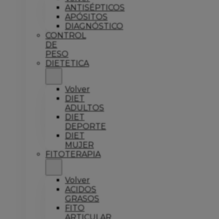
ANTISÉPTICOS
APÓSITOS
DIAGNÓSTICO
CONTROL
DE
PESO
DIETETICA
Volver
DIET
ADULTOS
DIET
DEPORTE
DIET
MUJER
FITOTERAPIA
Volver
ACIDOS
GRASOS
FITO
ARTICULAR