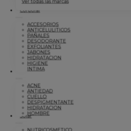
Ver todas las marcas
Corporal
ACCESORIOS
ANTICELULITICOS
PAÑALES
DESODORANTE
EXFOLIANTES
JABONES
HIDRATACION
HIGIENE
INTIMA
Dermo
ACNE
ANTIEDAD
CUELLO
DESPIGMENTANTE
HIDRATACION
HOMBRE
Solar
NUTRICOSMETICO