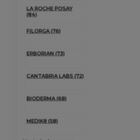
LA ROCHE POSAY
(84)
FILORGA (76)
ERBORIAN (73)
CANTABRIA LABS (72)
BIODERMA (68)
MEDIK8 (58)