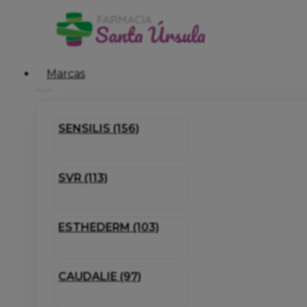
Marcas
SENSILIS (156)
SVR (113)
ESTHEDERM (103)
CAUDALIE (97)