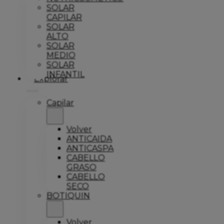
SOLAR
CAPILAR
SOLAR
ALTO
SOLAR
MEDIO
SOLAR
INFANTIL
Explorar
Capilar
Volver
ANTICAIDA
ANTICASPA
CABELLO
GRASO
CABELLO
SECO
BOTIQUIN
Volver