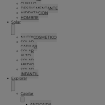
CUELLO
DESPIGMENTANTE
HIDRATACION
HOMBRE
Solar
NUTRICOSMETICO
SOLAR
CAPILAR
SOLAR
ALTO
SOLAR
MEDIO
SOLAR
INFANTIL
Explorar
Capilar
ANTICAIDA