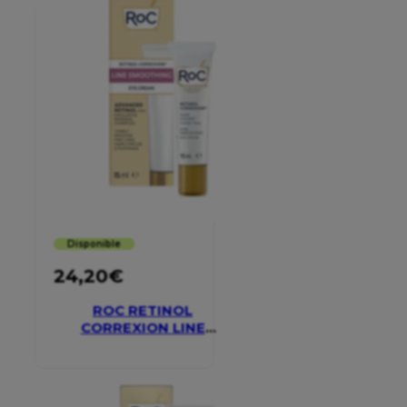
Disponible
24,20
€
ROC RETINOL
CORREXION LINE
SMOOTHING EYE
CREAM