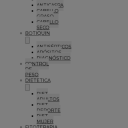
ANTICASPA
CABELLO
GRASO
CABELLO
SECO
BOTIQUIN
ANTISÉPTICOS
APÓSITOS
DIAGNÓSTICO
CONTROL
DE
PESO
DIETETICA
DIET
ADULTOS
DIET
DEPORTE
DIET
MUJER
FITOTERAPIA