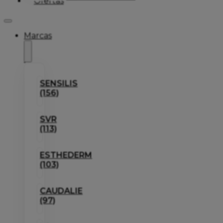
Ofertas
Marcas
SENSILIS
(156)
SVR
(113)
ESTHEDERM
(103)
CAUDALIE
(97)