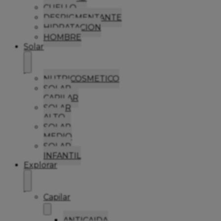
CUELLO
DESPIGMENTANTE
HIDRATACION
HOMBRE
Solar
NUTRICOSMETICO
SOLAR
CAPILAR
SOLAR
ALTO
SOLAR
MEDIO
SOLAR
INFANTIL
Explorar
Capilar
ANTICAIDA