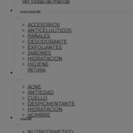
Ver todas las marcas
Corporal
ACCESORIOS
ANTICELULITICOS
PAÑALES
DESODORANTE
EXFOLIANTES
JABONES
HIDRATACION
HIGIENE
INTIMA
Dermo
ACNE
ANTIEDAD
CUELLO
DESPIGMENTANTE
HIDRATACION
HOMBRE
Solar
NUTRICOSMETICO