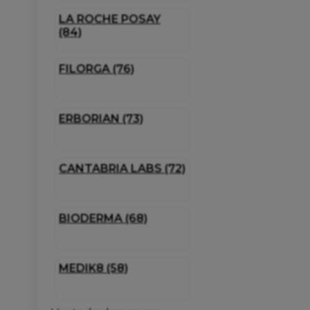
LA ROCHE POSAY
(84)
FILORGA (76)
ERBORIAN (73)
CANTABRIA LABS (72)
BIODERMA (68)
MEDIK8 (58)