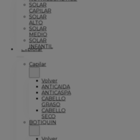
SOLAR
CAPILAR
SOLAR
ALTO
SOLAR
MEDIO
SOLAR
INFANTIL
Explorar
Capilar
Volver
ANTICAIDA
ANTICASPA
CABELLO
GRASO
CABELLO
SECO
BOTIQUIN
Volver