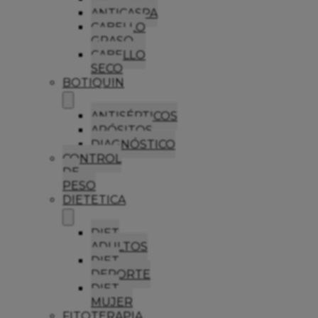
ANTICASPA
CABELLO
GRASO
CABELLO
SECO
BOTIQUIN
ANTISÉPTICOS
APÓSITOS
DIAGNÓSTICO
CONTROL
DE
PESO
DIETETICA
DIET
ADULTOS
DIET
DEPORTE
DIET
MUJER
FITOTERAPIA