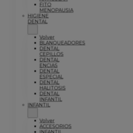
FITO
MENOPAUSIA
HIGIENE
DENTAL
Volver
BLANQUEADORES
DENTAL
CEPILLOS
DENTAL
ENCIAS
DENTAL
ESPECIAL
DENTAL
HALITOSIS
DENTAL
INFANTIL
INFANTIL
Volver
ACCESORIOS
INFANTIL