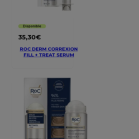
Disponible
35,30
€
ROC DERM CORREXION
FILL + TREAT SERUM