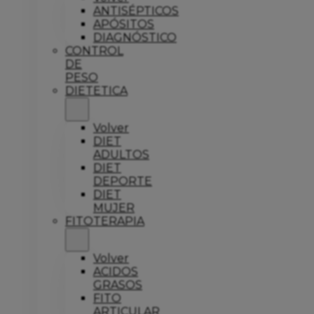
ANTISÉPTICOS
APÓSITOS
DIAGNÓSTICO
CONTROL
DE
PESO
DIETETICA
Volver
DIET
ADULTOS
DIET
DEPORTE
DIET
MUJER
FITOTERAPIA
Volver
ACIDOS
GRASOS
FITO
ARTICULAR