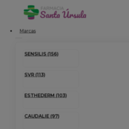
Marcas
SENSILIS (156)
SVR (113)
ESTHEDERM (103)
CAUDALIE (97)