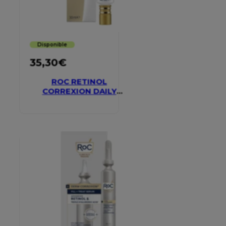
Disponible
35,30
€
ROC RETINOL
CORREXION DAILY
MOISTURISER SPF 30