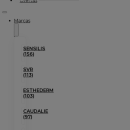
Ofertas
Marcas
SENSILIS
(156)
SVR
(113)
ESTHEDERM
(103)
CAUDALIE
(97)