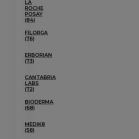
LA
ROCHE
POSAY
(84)
FILORGA
(76)
ERBORIAN
(73)
CANTABRIA
LABS
(72)
BIODERMA
(68)
MEDIK8
(58)