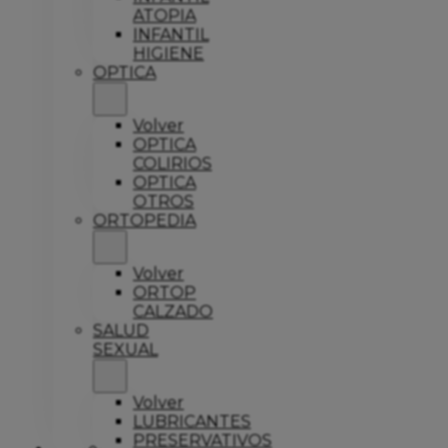
ATOPIA
INFANTIL
HIGIENE
OPTICA
Volver
OPTICA
COLIRIOS
OPTICA
OTROS
ORTOPEDIA
Volver
ORTOP
CALZADO
SALUD
SEXUAL
Volver
LUBRICANTES
PRESERVATIVOS