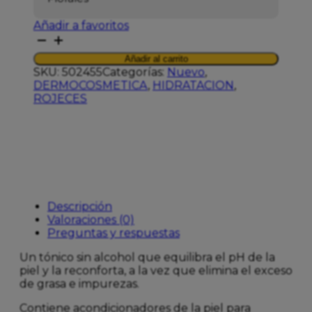
Añadir a favoritos
MEDIK8
DAILY
Añadir al carrito
REFRESH
SKU:
502455
Categorías:
Nuevo
,
BALANCIN
DERMOCOSMETICA
,
HIDRATACION
,
TONER
ROJECES
150ML
cantidad
Descripción
Valoraciones (0)
Preguntas y respuestas
Un tónico sin alcohol que equilibra el pH de la
piel y la reconforta, a la vez que elimina el exceso
de grasa e impurezas.
Contiene acondicionadores de la piel para