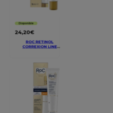
Disponible
24,20
€
ROC RETINOL
CORREXION LINE
SMOOTHING EYE
CREAM