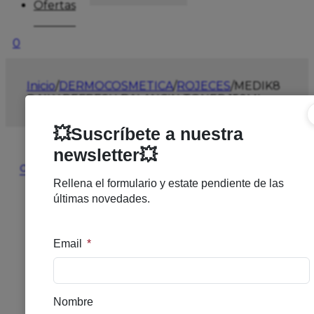
Ofertas
0
Inicio
/
DERMOCOSMETICA
/
ROJECES
/
MEDIK8
DAILY REFRESH BALANCIN TONER 150ML
🔍