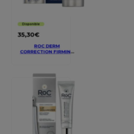
Disponible
35,30
€
ROC DERM
CORRECTION FIRMING
SERUM STICK