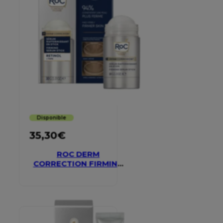
Disponible
35,30
€
ROC DERM
CORRECTION FIRMING
SERUM STICK