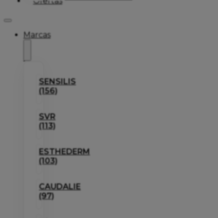
Ofertas
Marcas
SENSILIS
(156)
SVR
(113)
ESTHEDERM
(103)
CAUDALIE
(97)