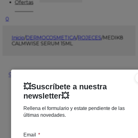
Ofertas
0
Inicio
/
DERMOCOSMETICA
/
ROJECES
/
MEDIK8
CALMWISE SERUM 15ML
🔍