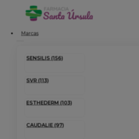
Marcas
SENSILIS (156)
SVR (113)
ESTHEDERM (103)
CAUDALIE (97)