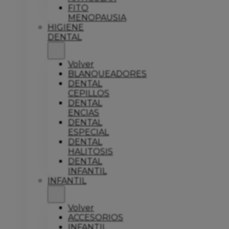
FITO
MENOPAUSIA
HIGIENE
DENTAL
Volver
BLANQUEADORES
DENTAL
CEPILLOS
DENTAL
ENCIAS
DENTAL
ESPECIAL
DENTAL
HALITOSIS
DENTAL
INFANTIL
INFANTIL
Volver
ACCESORIOS
INFANTIL