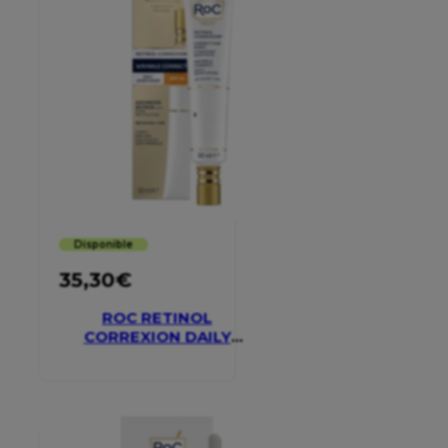
Disponible
35,30
€
ROC RETINOL
CORREXION DAILY
MOISTURISER SPF 30