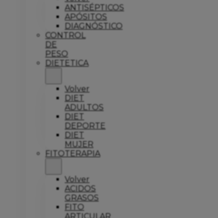
ANTISÉPTICOS
APÓSITOS
DIAGNÓSTICO
CONTROL
DE
PESO
DIETETICA
Volver
DIET
ADULTOS
DIET
DEPORTE
DIET
MUJER
FITOTERAPIA
Volver
ACIDOS
GRASOS
FITO
ARTICULAR