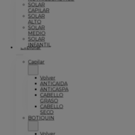
SOLAR
CAPILAR
SOLAR
ALTO
SOLAR
MEDIO
SOLAR
INFANTIL
Explorar
Capilar
Volver
ANTICAIDA
ANTICASPA
CABELLO
GRASO
CABELLO
SECO
BOTIQUIN
Volver