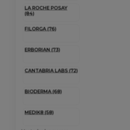
LA ROCHE POSAY
(84)
FILORGA (76)
ERBORIAN (73)
CANTABRIA LABS (72)
BIODERMA (68)
MEDIK8 (58)