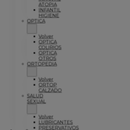
ATOPIA
INFANTIL
HIGIENE
OPTICA
Volver
OPTICA
COLIRIOS
OPTICA
OTROS
ORTOPEDIA
Volver
ORTOP
CALZADO
SALUD
SEXUAL
Volver
LUBRICANTES
PRESERVATIVOS