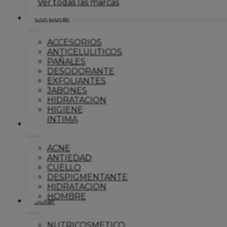
Ver todas las marcas
Corporal
ACCESORIOS
ANTICELULITICOS
PAÑALES
DESODORANTE
EXFOLIANTES
JABONES
HIDRATACION
HIGIENE
INTIMA
Dermo
ACNE
ANTIEDAD
CUELLO
DESPIGMENTANTE
HIDRATACION
HOMBRE
Solar
NUTRICOSMETICO