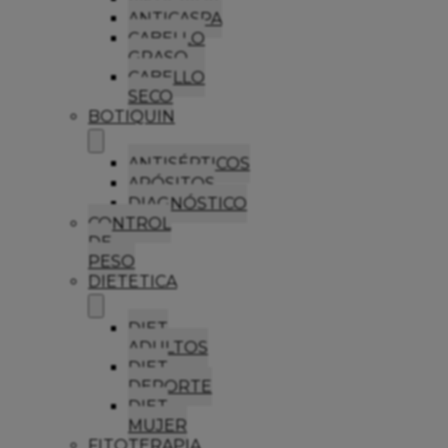
ANTICASPA
CABELLO
GRASO
CABELLO
SECO
BOTIQUIN
ANTISÉPTICOS
APÓSITOS
DIAGNÓSTICO
CONTROL
DE
PESO
DIETETICA
DIET
ADULTOS
DIET
DEPORTE
DIET
MUJER
FITOTERAPIA