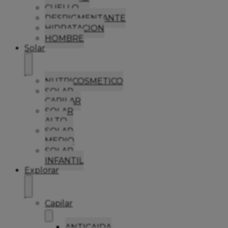
CUELLO
DESPIGMENTANTE
HIDRATACION
HOMBRE
Solar
NUTRICOSMETICO
SOLAR
CAPILAR
SOLAR
ALTO
SOLAR
MEDIO
SOLAR
INFANTIL
Explorar
Capilar
ANTICAIDA