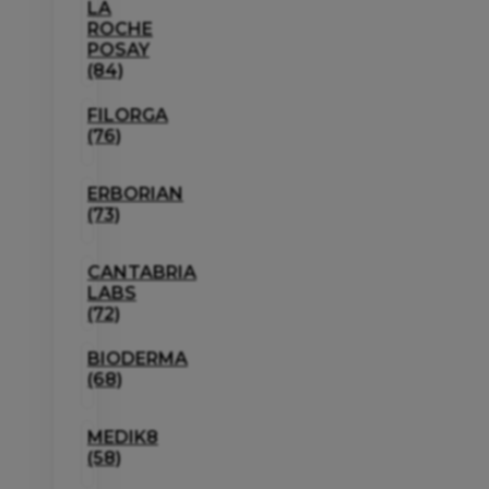
LA
ROCHE
POSAY
(84)
FILORGA
(76)
ERBORIAN
(73)
CANTABRIA
LABS
(72)
BIODERMA
(68)
MEDIK8
(58)