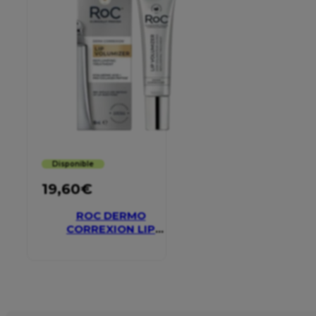
Disponible
19,60
€
ROC DERMO
CORREXION LIP
VOLUMIZER