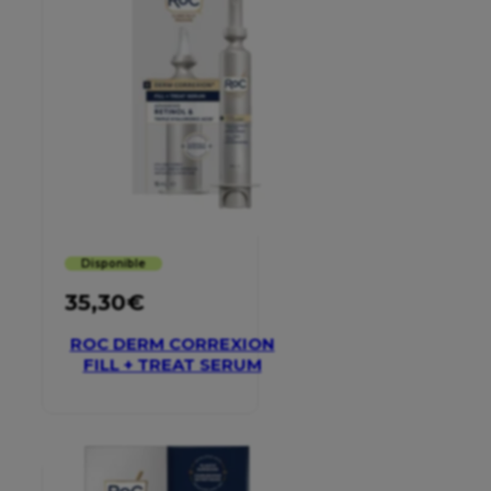
Disponible
35,30
€
ROC DERM CORREXION
FILL + TREAT SERUM