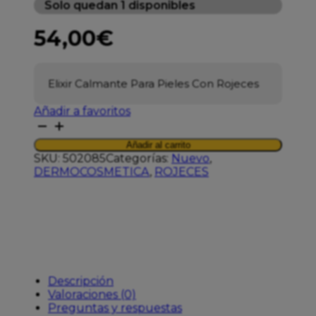
Solo quedan 1 disponibles
54,00
€
Elixir Calmante Para Pieles Con Rojeces
Añadir a favoritos
MEDIK8
CALMWISE
Añadir al carrito
SERUM
SKU:
502085
Categorías:
Nuevo
,
15ML
DERMOCOSMETICA
,
ROJECES
cantidad
Descripción
Valoraciones (0)
Preguntas y respuestas