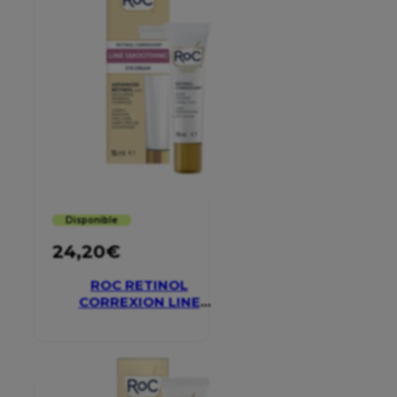
Disponible
24,20
€
ROC RETINOL
CORREXION LINE
SMOOTHING EYE
CREAM