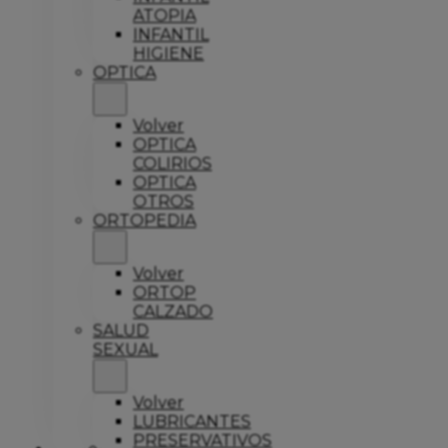
ATOPIA
INFANTIL
HIGIENE
OPTICA
Volver
OPTICA
COLIRIOS
OPTICA
OTROS
ORTOPEDIA
Volver
ORTOP
CALZADO
SALUD
SEXUAL
Volver
LUBRICANTES
PRESERVATIVOS