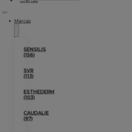
Ofertas
Marcas
SENSILIS
(156)
SVR
(113)
ESTHEDERM
(103)
CAUDALIE
(97)