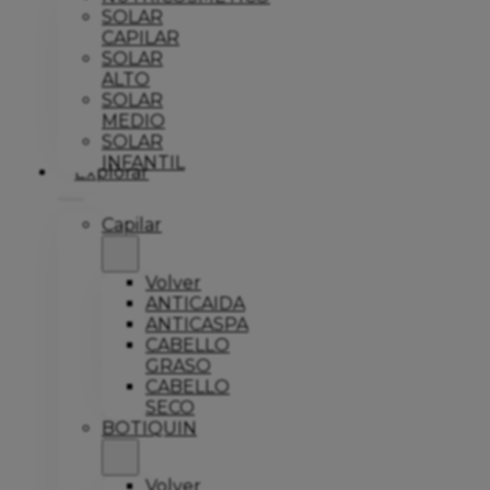
SOLAR
CAPILAR
SOLAR
ALTO
SOLAR
MEDIO
SOLAR
INFANTIL
Explorar
Capilar
Volver
ANTICAIDA
ANTICASPA
CABELLO
GRASO
CABELLO
SECO
BOTIQUIN
Volver