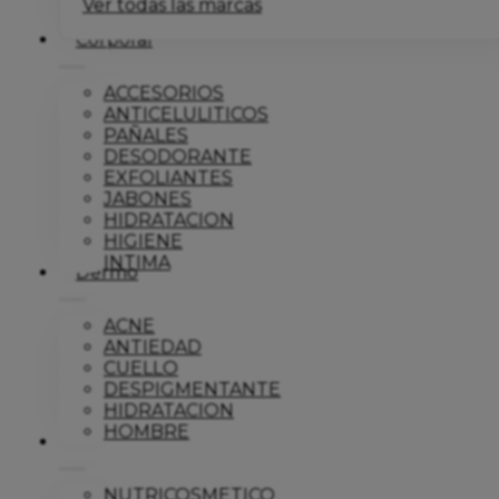
Ver todas las marcas
Corporal
ACCESORIOS
ANTICELULITICOS
PAÑALES
DESODORANTE
EXFOLIANTES
JABONES
HIDRATACION
HIGIENE
INTIMA
Dermo
ACNE
ANTIEDAD
CUELLO
DESPIGMENTANTE
HIDRATACION
HOMBRE
Solar
NUTRICOSMETICO