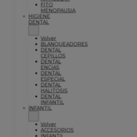
FITO
MENOPAUSIA
HIGIENE
DENTAL
Volver
BLANQUEADORES
DENTAL
CEPILLOS
DENTAL
ENCIAS
DENTAL
ESPECIAL
DENTAL
HALITOSIS
DENTAL
INFANTIL
INFANTIL
Volver
ACCESORIOS
INFANTIL