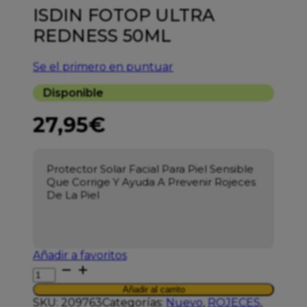
ISDIN FOTOP ULTRA
REDNESS 50ML
Se el primero en puntuar
Disponible
27,95
€
Protector Solar Facial Para Piel Sensible
Que Corrige Y Ayuda A Prevenir Rojeces
De La Piel
Añadir a favoritos
ISDIN
FOTOP
Añadir al carrito
ULTRA
SKU:
209763
Categorías:
Nuevo
,
ROJECES
,
REDNESS