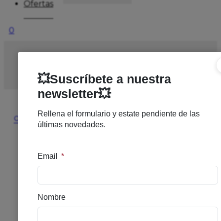
Ofertas
0
Inicio
/
SOLARES
/
SOLAR ALTO
/
ISDIN FOTOP
ULTRA REDNESS 50ML
🔍