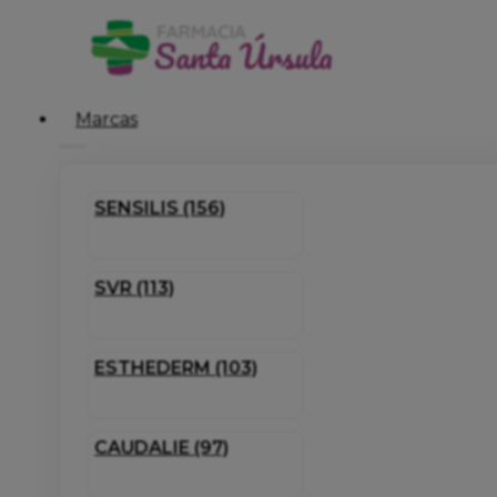
Marcas
SENSILIS (156)
SVR (113)
ESTHEDERM (103)
CAUDALIE (97)