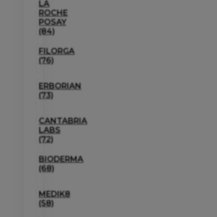
LA
ROCHE
POSAY
(84)
FILORGA
(76)
ERBORIAN
(73)
CANTABRIA
LABS
(72)
BIODERMA
(68)
MEDIK8
(58)