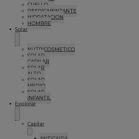
CUELLO
DESPIGMENTANTE
HIDRATACION
HOMBRE
Solar
NUTRICOSMETICO
SOLAR
CAPILAR
SOLAR
ALTO
SOLAR
MEDIO
SOLAR
INFANTIL
Explorar
Capilar
ANTICAIDA