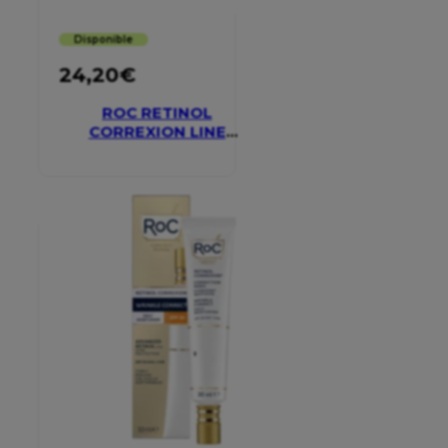
Disponible
24,20
€
ROC RETINOL
CORREXION LINE
SMOOTHING EYE
CREAM