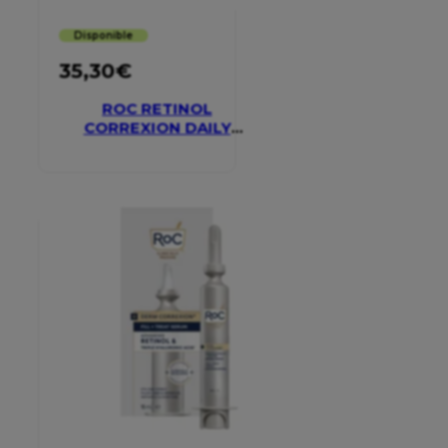
Disponible
35,30
€
ROC RETINOL
CORREXION DAILY
MOISTURISER SPF 30