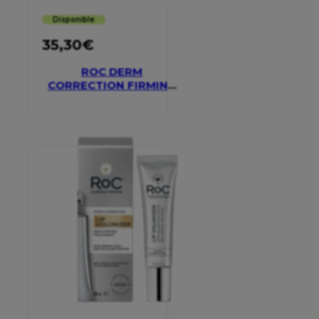
Disponible
35,30
€
ROC DERM
CORRECTION FIRMING
SERUM STICK