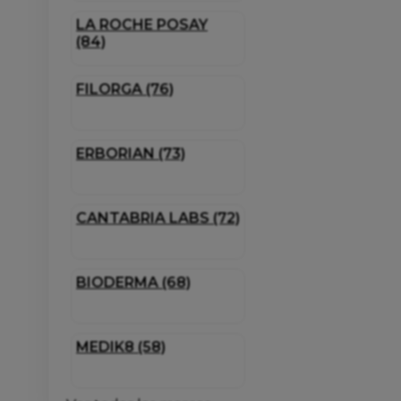
LA ROCHE POSAY
(84)
FILORGA (76)
ERBORIAN (73)
CANTABRIA LABS (72)
BIODERMA (68)
MEDIK8 (58)