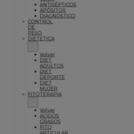
ANTISÉPTICOS
APÓSITOS
DIAGNÓSTICO
CONTROL
DE
PESO
DIETETICA
Volver
DIET
ADULTOS
DIET
DEPORTE
DIET
MUJER
FITOTERAPIA
Volver
ACIDOS
GRASOS
FITO
ARTICULAR