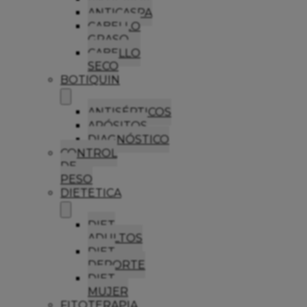
ANTICASPA
CABELLO
GRASO
CABELLO
SECO
BOTIQUIN
ANTISÉPTICOS
APÓSITOS
DIAGNÓSTICO
CONTROL
DE
PESO
DIETETICA
DIET
ADULTOS
DIET
DEPORTE
DIET
MUJER
FITOTERAPIA