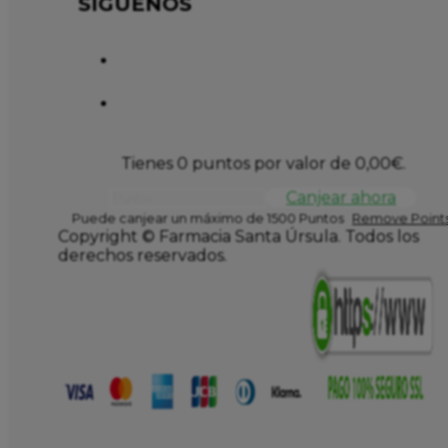
SÍGUENOS
Tienes 0 puntos por valor de
0,00
€
.
Canjear ahora
Puede canjear un máximo de 1500 Puntos
Remove Points
Copyright © Farmacia Santa Úrsula. Todos los
derechos reservados.