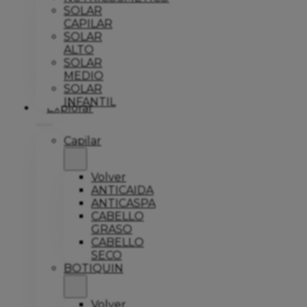
SOLAR
CAPILAR
SOLAR
ALTO
SOLAR
MEDIO
SOLAR
INFANTIL
Explorar
Capilar
Volver
ANTICAIDA
ANTICASPA
CABELLO
GRASO
CABELLO
SECO
BOTIQUIN
Volver