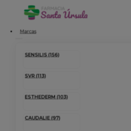
Marcas
SENSILIS (156)
SVR (113)
ESTHEDERM (103)
CAUDALIE (97)