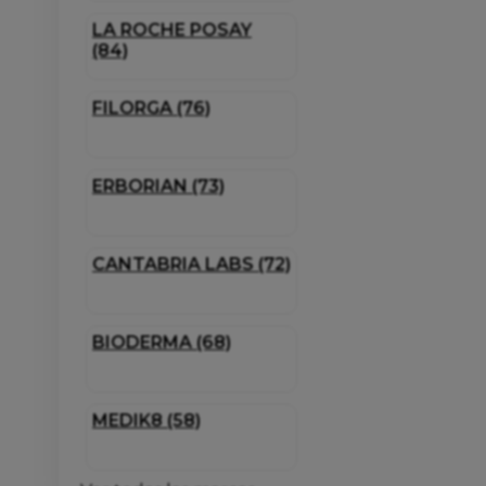
LA ROCHE POSAY
(84)
FILORGA (76)
ERBORIAN (73)
CANTABRIA LABS (72)
BIODERMA (68)
MEDIK8 (58)