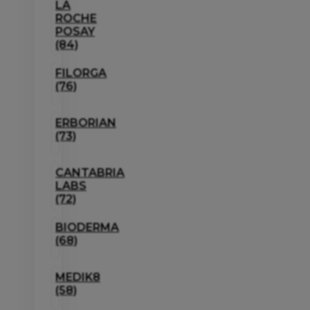
LA
ROCHE
POSAY
(84)
FILORGA
(76)
ERBORIAN
(73)
CANTABRIA
LABS
(72)
BIODERMA
(68)
MEDIK8
(58)