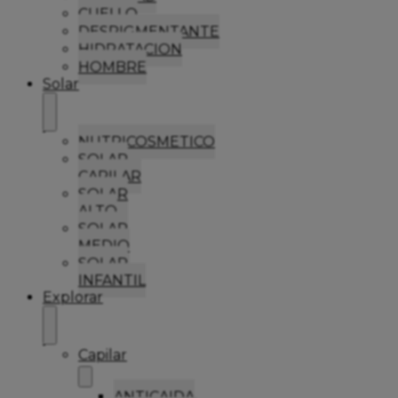
CUELLO
DESPIGMENTANTE
HIDRATACION
HOMBRE
Solar
NUTRICOSMETICO
SOLAR
CAPILAR
SOLAR
ALTO
SOLAR
MEDIO
SOLAR
INFANTIL
Explorar
Capilar
ANTICAIDA