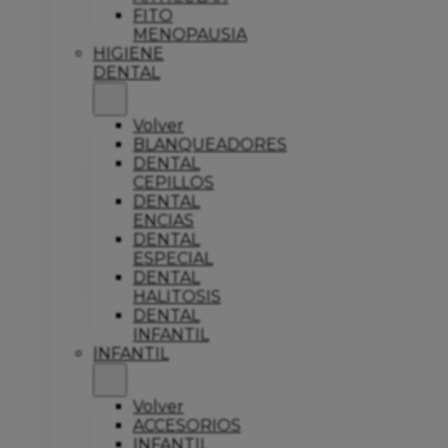
FITO
MENOPAUSIA
HIGIENE
DENTAL
Volver
BLANQUEADORES
DENTAL
CEPILLOS
DENTAL
ENCIAS
DENTAL
ESPECIAL
DENTAL
HALITOSIS
DENTAL
INFANTIL
INFANTIL
Volver
ACCESORIOS
INFANTIL