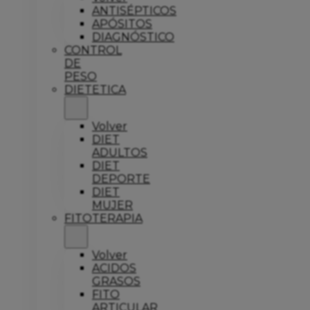
ANTISÉPTICOS
APÓSITOS
DIAGNÓSTICO
CONTROL
DE
PESO
DIETETICA
Volver
DIET
ADULTOS
DIET
DEPORTE
DIET
MUJER
FITOTERAPIA
Volver
ACIDOS
GRASOS
FITO
ARTICULAR