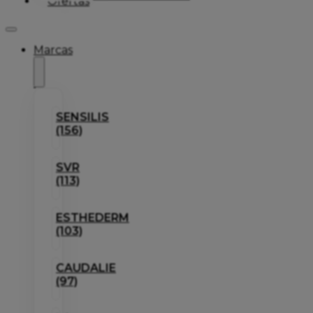
Ofertas
Marcas
SENSILIS
(156)
SVR
(113)
ESTHEDERM
(103)
CAUDALIE
(97)