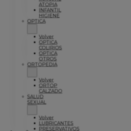
ATOPIA
INFANTIL
HIGIENE
OPTICA
Volver
OPTICA
COLIRIOS
OPTICA
OTROS
ORTOPEDIA
Volver
ORTOP
CALZADO
SALUD
SEXUAL
Volver
LUBRICANTES
PRESERVATIVOS