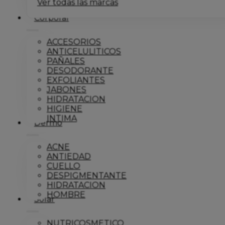
Ver todas las marcas
Corporal
ACCESORIOS
ANTICELULITICOS
PAÑALES
DESODORANTE
EXFOLIANTES
JABONES
HIDRATACION
HIGIENE
INTIMA
Dermo
ACNE
ANTIEDAD
CUELLO
DESPIGMENTANTE
HIDRATACION
HOMBRE
Solar
NUTRICOSMETICO