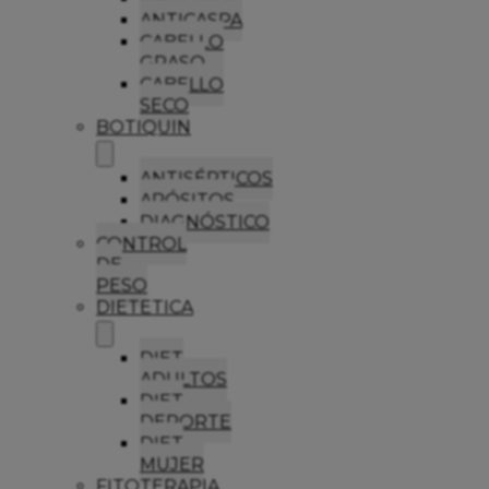
ANTICASPA
CABELLO
GRASO
CABELLO
SECO
BOTIQUIN
ANTISÉPTICOS
APÓSITOS
DIAGNÓSTICO
CONTROL
DE
PESO
DIETETICA
DIET
ADULTOS
DIET
DEPORTE
DIET
MUJER
FITOTERAPIA