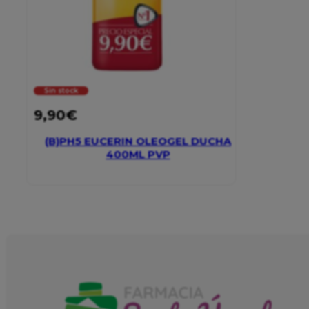
Sin stock
9,90
€
(B)PH5 EUCERIN OLEOGEL DUCHA
400ML PVP