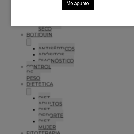
ANTICASPA
CABELLO
GRASO
CABELLO
SECO
BOTIQUIN
ANTISÉPTICOS
APÓSITOS
DIAGNÓSTICO
CONTROL
DE
PESO
DIETETICA
DIET
ADULTOS
DIET
DEPORTE
DIET
MUJER
FITOTERAPIA