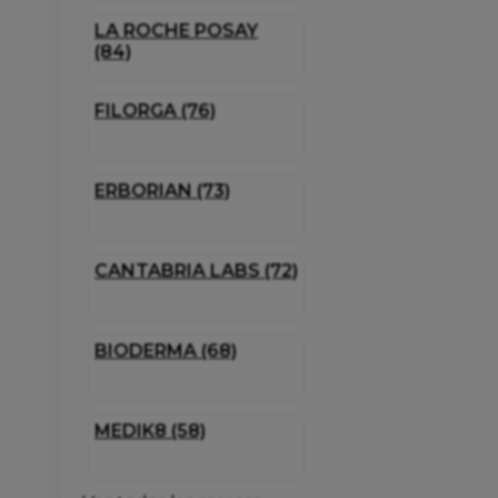
LA ROCHE POSAY
(84)
FILORGA (76)
ERBORIAN (73)
CANTABRIA LABS (72)
BIODERMA (68)
MEDIK8 (58)