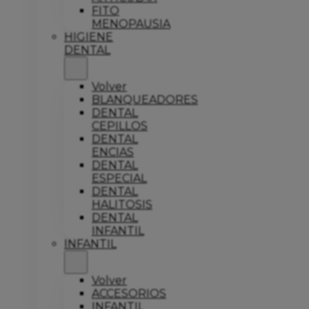
FITO
MENOPAUSIA
HIGIENE
DENTAL
Volver
BLANQUEADORES
DENTAL
CEPILLOS
DENTAL
ENCIAS
DENTAL
ESPECIAL
DENTAL
HALITOSIS
DENTAL
INFANTIL
INFANTIL
Volver
ACCESORIOS
INFANTIL