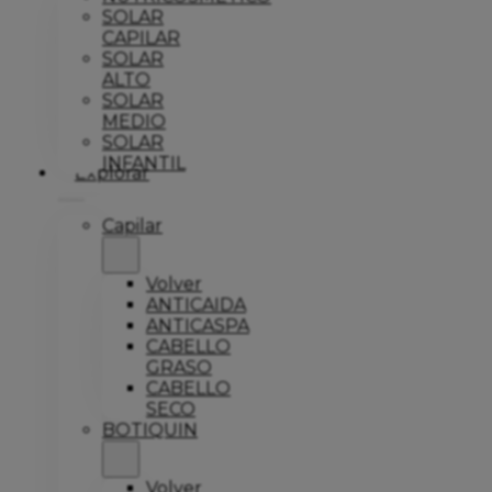
SOLAR
CAPILAR
SOLAR
ALTO
SOLAR
MEDIO
SOLAR
INFANTIL
Explorar
Capilar
Volver
ANTICAIDA
ANTICASPA
CABELLO
GRASO
CABELLO
SECO
BOTIQUIN
Volver