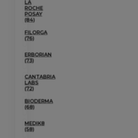
LA
ROCHE
POSAY
(84)
FILORGA
(76)
ERBORIAN
(73)
CANTABRIA
LABS
(72)
BIODERMA
(68)
MEDIK8
(58)