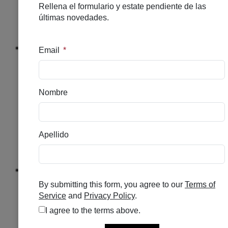
CUELLO
DESPIGMENTANTE
HIDRATACION
HOMBRE
Solar
NUTRICOSMETICO
SOLAR
CAPILAR
SOLAR
ALTO
SOLAR
MEDIO
SOLAR
INFANTIL
Explorar
Capilar
ANTICAIDA