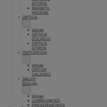
ATOPIA
INFANTIL
HIGIENE
OPTICA
Volver
OPTICA
COLIRIOS
OPTICA
OTROS
ORTOPEDIA
Volver
ORTOP
CALZADO
SALUD
SEXUAL
Volver
LUBRICANTES
PRESERVATIVOS