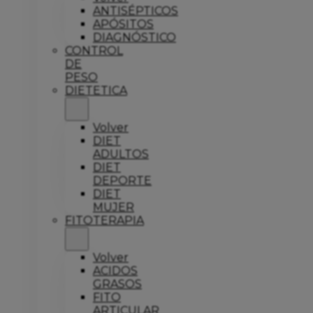
ANTISÉPTICOS
APÓSITOS
DIAGNÓSTICO
CONTROL
DE
PESO
DIETETICA
Volver
DIET
ADULTOS
DIET
DEPORTE
DIET
MUJER
FITOTERAPIA
Volver
ACIDOS
GRASOS
FITO
ARTICULAR