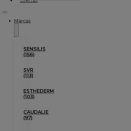
Ofertas
Marcas
SENSILIS
(156)
SVR
(113)
ESTHEDERM
(103)
CAUDALIE
(97)