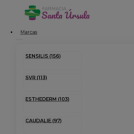
Marcas
SENSILIS (156)
SVR (113)
ESTHEDERM (103)
CAUDALIE (97)