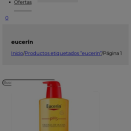
Ofertas
0
eucerin
Inicio
/
Productos etiquetados “eucerin”
/
Página 1