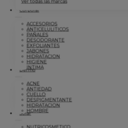
Ver todas las marcas
Corporal
ACCESORIOS
ANTICELULITICOS
PAÑALES
DESODORANTE
EXFOLIANTES
JABONES
HIDRATACION
HIGIENE
INTIMA
Dermo
ACNE
ANTIEDAD
CUELLO
DESPIGMENTANTE
HIDRATACION
HOMBRE
Solar
NUTRICOSMETICO