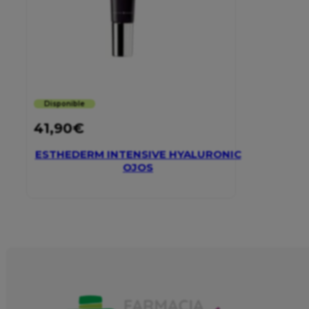
Disponible
41,90
€
ESTHEDERM INTENSIVE HYALURONIC
OJOS