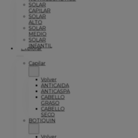
SOLAR
CAPILAR
SOLAR
ALTO
SOLAR
MEDIO
SOLAR
INFANTIL
Explorar
Capilar
Volver
ANTICAIDA
ANTICASPA
CABELLO
GRASO
CABELLO
SECO
BOTIQUIN
Volver