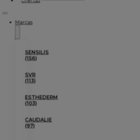
Ofertas
Marcas
SENSILIS
(156)
SVR
(113)
ESTHEDERM
(103)
CAUDALIE
(97)