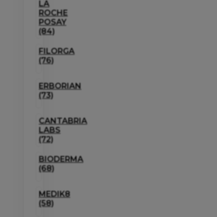
LA
ROCHE
POSAY
(84)
FILORGA
(76)
ERBORIAN
(73)
CANTABRIA
LABS
(72)
BIODERMA
(68)
MEDIK8
(58)