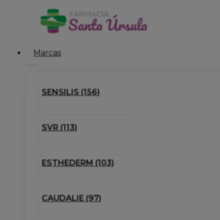
Marcas
SENSILIS (156)
SVR (113)
ESTHEDERM (103)
CAUDALIE (97)