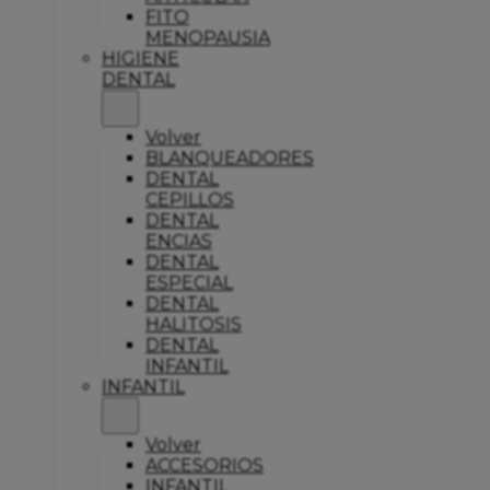
FITO
MENOPAUSIA
HIGIENE
DENTAL
Volver
BLANQUEADORES
DENTAL
CEPILLOS
DENTAL
ENCIAS
DENTAL
ESPECIAL
DENTAL
HALITOSIS
DENTAL
INFANTIL
INFANTIL
Volver
ACCESORIOS
INFANTIL