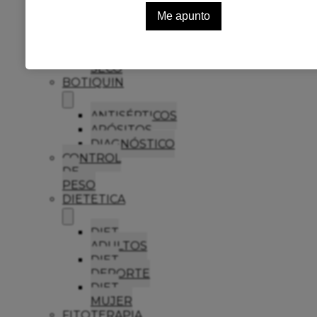
ANTICASPA
CABELLO
GRASO
CABELLO
SECO
BOTIQUIN
ANTISÉPTICOS
APÓSITOS
DIAGNÓSTICO
CONTROL
DE
PESO
DIETETICA
DIET
ADULTOS
DIET
DEPORTE
DIET
MUJER
FITOTERAPIA