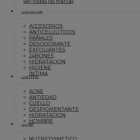
Ver todas las marcas
Corporal
ACCESORIOS
ANTICELULITICOS
PAÑALES
DESODORANTE
EXFOLIANTES
JABONES
HIDRATACION
HIGIENE
INTIMA
Dermo
ACNE
ANTIEDAD
CUELLO
DESPIGMENTANTE
HIDRATACION
HOMBRE
Solar
NUTRICOSMETICO