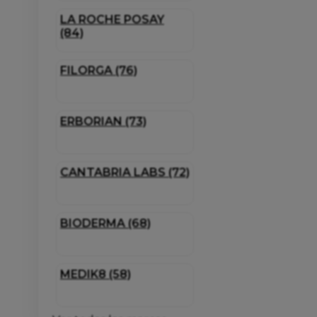
LA ROCHE POSAY
(84)
FILORGA (76)
ERBORIAN (73)
CANTABRIA LABS (72)
BIODERMA (68)
MEDIK8 (58)