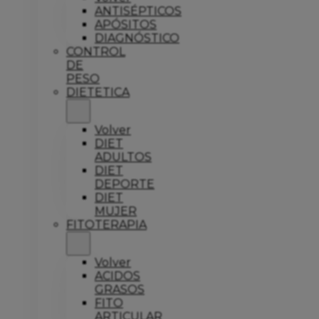
ANTISÉPTICOS
APÓSITOS
DIAGNÓSTICO
CONTROL
DE
PESO
DIETETICA
Volver
DIET
ADULTOS
DIET
DEPORTE
DIET
MUJER
FITOTERAPIA
Volver
ACIDOS
GRASOS
FITO
ARTICULAR