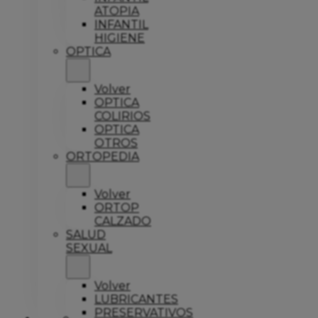
ATOPIA
INFANTIL
HIGIENE
OPTICA
Volver
OPTICA
COLIRIOS
OPTICA
OTROS
ORTOPEDIA
Volver
ORTOP
CALZADO
SALUD
SEXUAL
Volver
LUBRICANTES
PRESERVATIVOS