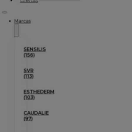
Ofertas
Marcas
SENSILIS
(156)
SVR
(113)
ESTHEDERM
(103)
CAUDALIE
(97)