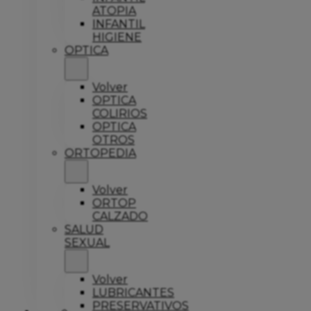
ATOPIA
INFANTIL
HIGIENE
OPTICA
Volver
OPTICA
COLIRIOS
OPTICA
OTROS
ORTOPEDIA
Volver
ORTOP
CALZADO
SALUD
SEXUAL
Volver
LUBRICANTES
PRESERVATIVOS