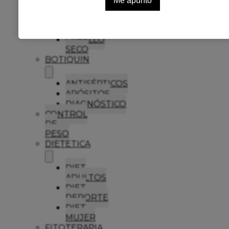
ANTICASPA
CABELLO
GRASO
CABELLO
SECO
BOTIQUIN
ANTISÉPTICOS
APÓSITOS
DIAGNÓSTICO
CONTROL
DE
PESO
DIETETICA
DIET
ADULTOS
DIET
DEPORTE
DIET
MUJER
FITOTERAPIA