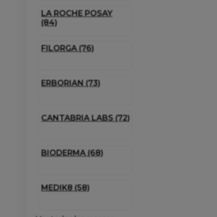
LA ROCHE POSAY
(84)
FILORGA (76)
ERBORIAN (73)
CANTABRIA LABS (72)
BIODERMA (68)
MEDIK8 (58)