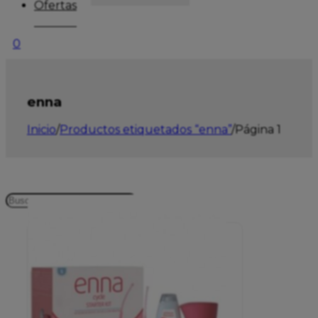
Ofertas
0
enna
Inicio
/
Productos etiquetados “enna”
/
Página 1