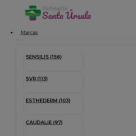
Marcas
SENSILIS (156)
SVR (113)
ESTHEDERM (103)
CAUDALIE (97)