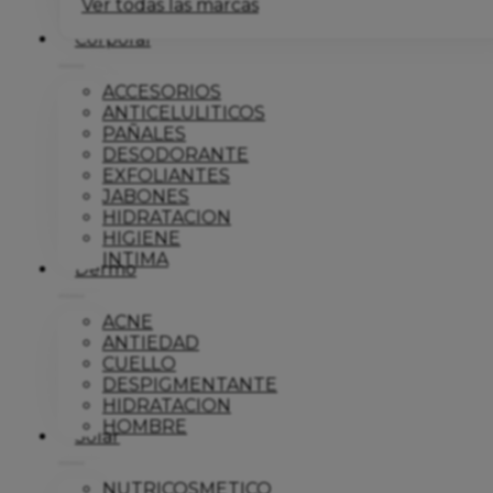
Ver todas las marcas
Corporal
ACCESORIOS
ANTICELULITICOS
PAÑALES
DESODORANTE
EXFOLIANTES
JABONES
HIDRATACION
HIGIENE
INTIMA
Dermo
ACNE
ANTIEDAD
CUELLO
DESPIGMENTANTE
HIDRATACION
HOMBRE
Solar
NUTRICOSMETICO