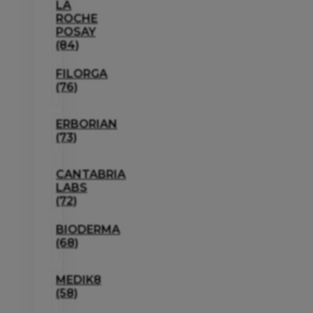
LA
ROCHE
POSAY
(84)
FILORGA
(76)
ERBORIAN
(73)
CANTABRIA
LABS
(72)
BIODERMA
(68)
MEDIK8
(58)