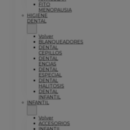
FITO
MENOPAUSIA
HIGIENE
DENTAL
Volver
BLANQUEADORES
DENTAL
CEPILLOS
DENTAL
ENCIAS
DENTAL
ESPECIAL
DENTAL
HALITOSIS
DENTAL
INFANTIL
INFANTIL
Volver
ACCESORIOS
INFANTIL