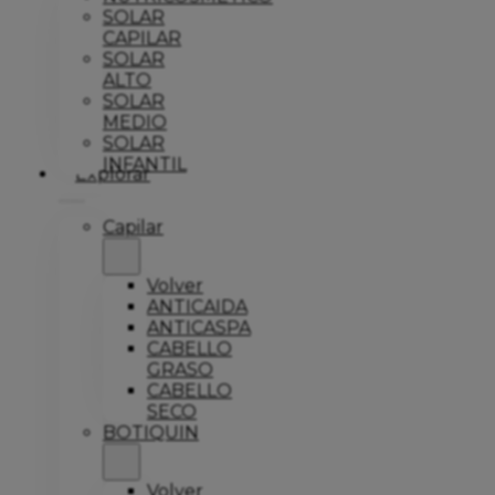
SOLAR
CAPILAR
SOLAR
ALTO
SOLAR
MEDIO
SOLAR
INFANTIL
Explorar
Capilar
Volver
ANTICAIDA
ANTICASPA
CABELLO
GRASO
CABELLO
SECO
BOTIQUIN
Volver