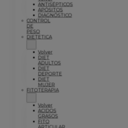
ANTISÉPTICOS
APÓSITOS
DIAGNÓSTICO
CONTROL
DE
PESO
DIETETICA
Volver
DIET
ADULTOS
DIET
DEPORTE
DIET
MUJER
FITOTERAPIA
Volver
ACIDOS
GRASOS
FITO
ARTICULAR