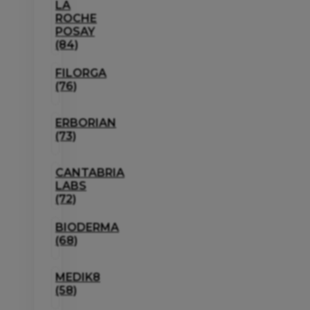
LA
ROCHE
POSAY
(84)
FILORGA
(76)
ERBORIAN
(73)
CANTABRIA
LABS
(72)
BIODERMA
(68)
MEDIK8
(58)