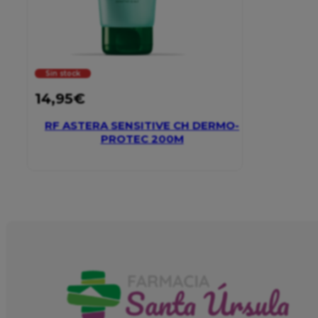
Sin stock
14,95
€
RF ASTERA SENSITIVE CH DERMO-
PROTEC 200M