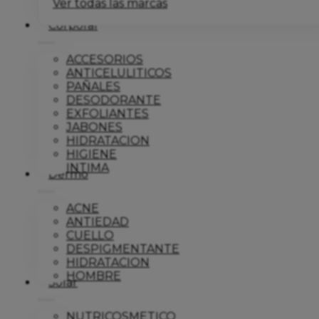
Ver todas las marcas
Corporal
ACCESORIOS
ANTICELULITICOS
PAÑALES
DESODORANTE
EXFOLIANTES
JABONES
HIDRATACION
HIGIENE
INTIMA
Dermo
ACNE
ANTIEDAD
CUELLO
DESPIGMENTANTE
HIDRATACION
HOMBRE
Solar
NUTRICOSMETICO