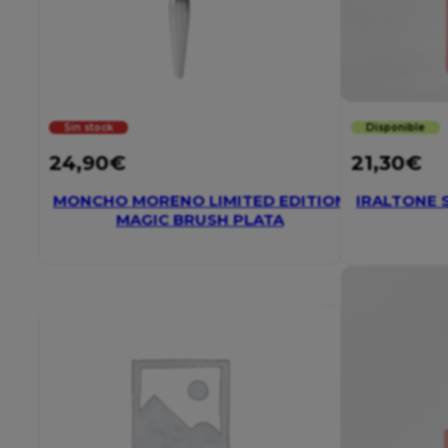
Sin stock
Disponible
24,90
€
21,30
€
MONCHO MORENO LIMITED EDITION
IRALTONE S
MAGIC BRUSH PLATA