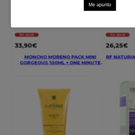
Sin stock
Sin stock
33,90
€
26,25
€
MONCHO MORENO PACK MINI
RF NATURI
GORGEOUS 100ML + ONE MINUTE
WONDER 100ML