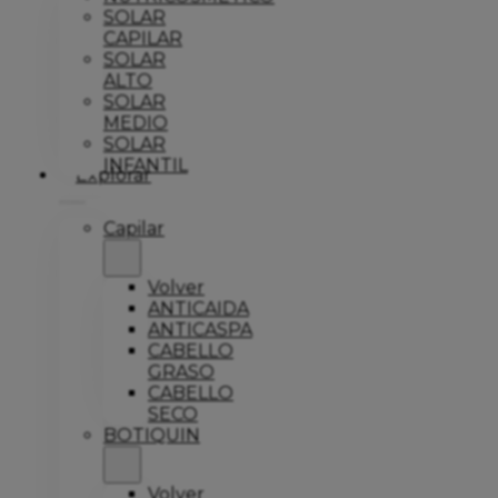
SOLAR
CAPILAR
SOLAR
ALTO
SOLAR
MEDIO
SOLAR
INFANTIL
Explorar
Capilar
Volver
ANTICAIDA
ANTICASPA
CABELLO
GRASO
CABELLO
SECO
BOTIQUIN
Volver