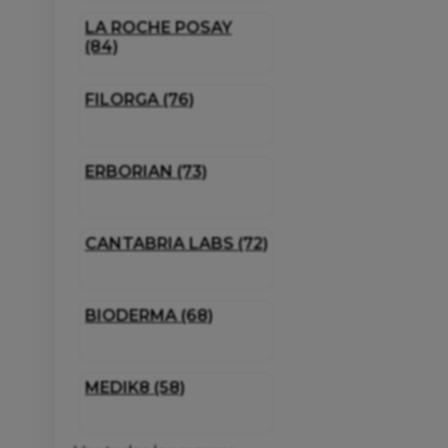
LA ROCHE POSAY
(84)
FILORGA (76)
ERBORIAN (73)
CANTABRIA LABS (72)
BIODERMA (68)
MEDIK8 (58)