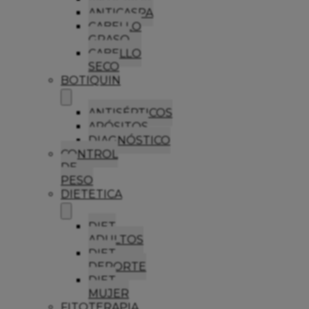
ANTICASPA
CABELLO
GRASO
CABELLO
SECO
BOTIQUIN
ANTISÉPTICOS
APÓSITOS
DIAGNÓSTICO
CONTROL
DE
PESO
DIETETICA
DIET
ADULTOS
DIET
DEPORTE
DIET
MUJER
FITOTERAPIA