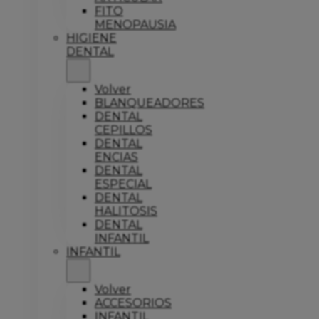
FITO
MENOPAUSIA
HIGIENE
DENTAL
Volver
BLANQUEADORES
DENTAL
CEPILLOS
DENTAL
ENCIAS
DENTAL
ESPECIAL
DENTAL
HALITOSIS
DENTAL
INFANTIL
INFANTIL
Volver
ACCESORIOS
INFANTIL