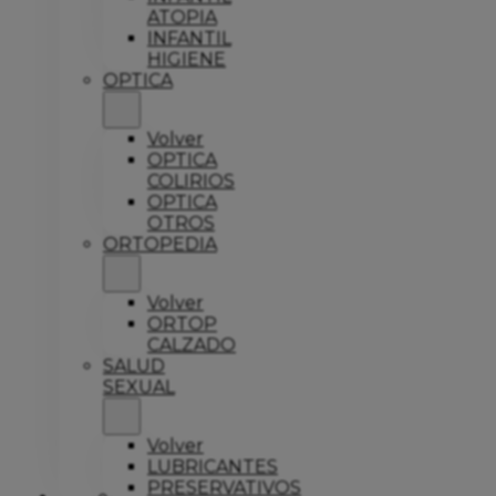
ATOPIA
INFANTIL
HIGIENE
OPTICA
Volver
OPTICA
COLIRIOS
OPTICA
OTROS
ORTOPEDIA
Volver
ORTOP
CALZADO
SALUD
SEXUAL
Volver
LUBRICANTES
PRESERVATIVOS