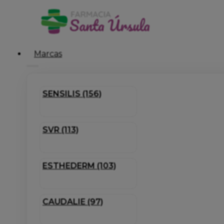
Marcas
SENSILIS (156)
SVR (113)
ESTHEDERM (103)
CAUDALIE (97)