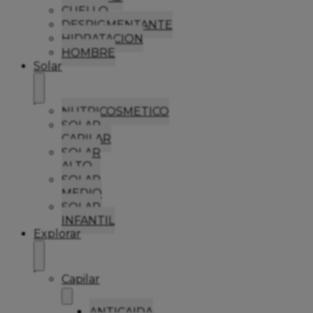
CUELLO
DESPIGMENTANTE
HIDRATACION
HOMBRE
Solar
NUTRICOSMETICO
SOLAR
CAPILAR
SOLAR
ALTO
SOLAR
MEDIO
SOLAR
INFANTIL
Explorar
Capilar
ANTICAIDA