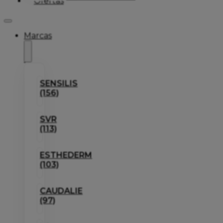
Ofertas
Marcas
SENSILIS
(156)
SVR
(113)
ESTHEDERM
(103)
CAUDALIE
(97)