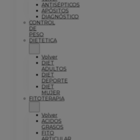
ANTISÉPTICOS
APÓSITOS
DIAGNÓSTICO
CONTROL
DE
PESO
DIETETICA
Volver
DIET
ADULTOS
DIET
DEPORTE
DIET
MUJER
FITOTERAPIA
Volver
ACIDOS
GRASOS
FITO
ARTICULAR