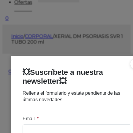
Ofertas
0
Inicio
/
CORPORAL
/
XERIAL DM PSORIASIS SVR 1
TUBO 200 ml
🔍