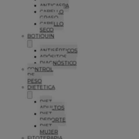
ANTICASPA
CABELLO
GRASO
CABELLO
SECO
BOTIQUIN
ANTISÉPTICOS
APÓSITOS
DIAGNÓSTICO
CONTROL
DE
PESO
DIETETICA
DIET
ADULTOS
DIET
DEPORTE
DIET
MUJER
FITOTERAPIA