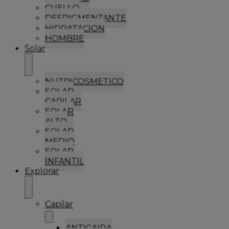
CUELLO
DESPIGMENTANTE
HIDRATACION
HOMBRE
Solar
NUTRICOSMETICO
SOLAR
CAPILAR
SOLAR
ALTO
SOLAR
MEDIO
SOLAR
INFANTIL
Explorar
Capilar
ANTICAIDA