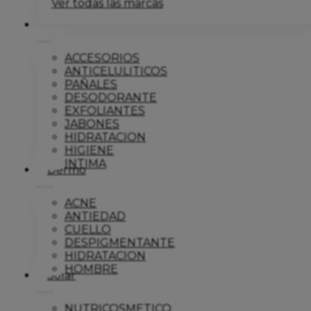
Ver todas las marcas
Corporal
ACCESORIOS
ANTICELULITICOS
PAÑALES
DESODORANTE
EXFOLIANTES
JABONES
HIDRATACION
HIGIENE
INTIMA
Dermo
ACNE
ANTIEDAD
CUELLO
DESPIGMENTANTE
HIDRATACION
HOMBRE
Solar
NUTRICOSMETICO