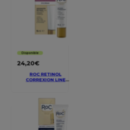
Disponible
24,20
€
ROC RETINOL
CORREXION LINE
SMOOTHING EYE
CREAM