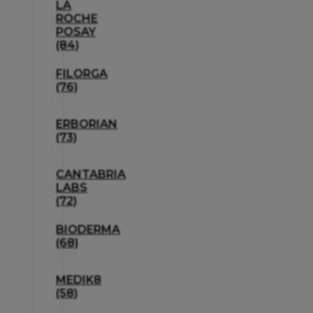
LA
ROCHE
POSAY
(84)
FILORGA
(76)
ERBORIAN
(73)
CANTABRIA
LABS
(72)
BIODERMA
(68)
MEDIK8
(58)