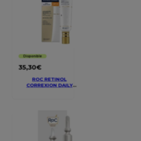
Disponible
35,30
€
ROC RETINOL
CORREXION DAILY
MOISTURISER SPF 30