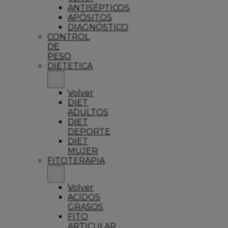
ANTISÉPTICOS
APÓSITOS
DIAGNÓSTICO
CONTROL
DE
PESO
DIETETICA
Volver
DIET
ADULTOS
DIET
DEPORTE
DIET
MUJER
FITOTERAPIA
Volver
ACIDOS
GRASOS
FITO
ARTICULAR