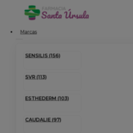
Marcas
SENSILIS (156)
SVR (113)
ESTHEDERM (103)
CAUDALIE (97)