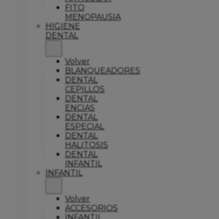
FITO
MENOPAUSIA
HIGIENE
DENTAL
Volver
BLANQUEADORES
DENTAL
CEPILLOS
DENTAL
ENCIAS
DENTAL
ESPECIAL
DENTAL
HALITOSIS
DENTAL
INFANTIL
INFANTIL
Volver
ACCESORIOS
INFANTIL