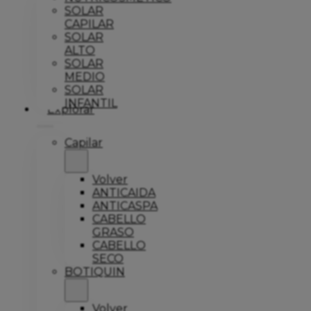
SOLAR
CAPILAR
SOLAR
ALTO
SOLAR
MEDIO
SOLAR
INFANTIL
Explorar
Capilar
Volver
ANTICAIDA
ANTICASPA
CABELLO
GRASO
CABELLO
SECO
BOTIQUIN
Volver