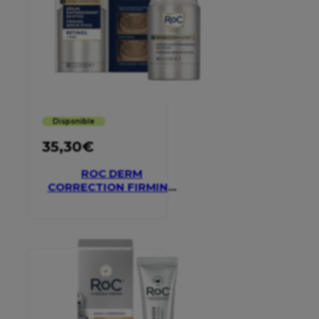
Disponible
35,30
€
ROC DERM
CORRECTION FIRMING
SERUM STICK