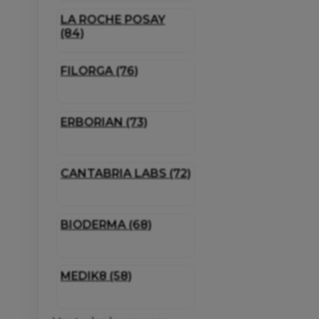
LA ROCHE POSAY
(84)
FILORGA (76)
ERBORIAN (73)
CANTABRIA LABS (72)
BIODERMA (68)
MEDIK8 (58)