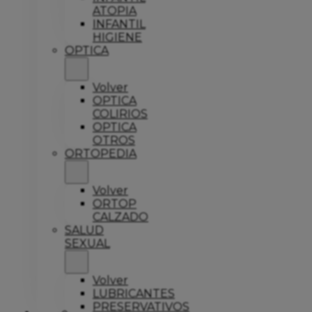
ATOPIA
INFANTIL
HIGIENE
OPTICA
Volver
OPTICA
COLIRIOS
OPTICA
OTROS
ORTOPEDIA
Volver
ORTOP
CALZADO
SALUD
SEXUAL
Volver
LUBRICANTES
PRESERVATIVOS