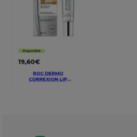
Disponible
19,60
€
ROC DERMO
CORREXION LIP
VOLUMIZER