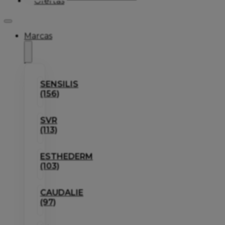
Ofertas
Marcas
SENSILIS
(156)
SVR
(113)
ESTHEDERM
(103)
CAUDALIE
(97)