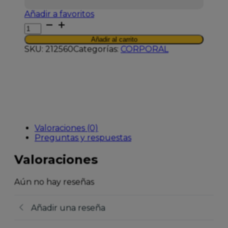
Añadir a favoritos
XERIAL
DM
Añadir al carrito
PSORIASIS
SKU:
212560
Categorías:
CORPORAL
SVR
1
TUBO
200
ml
cantidad
Valoraciones (0)
Preguntas y respuestas
Valoraciones
Aún no hay reseñas
Añadir una reseña