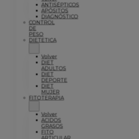
ANTISÉPTICOS
APÓSITOS
DIAGNÓSTICO
CONTROL
DE
PESO
DIETETICA
Volver
DIET
ADULTOS
DIET
DEPORTE
DIET
MUJER
FITOTERAPIA
Volver
ACIDOS
GRASOS
FITO
ARTICULAR