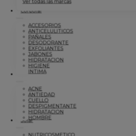
Ver todas las marcas
Corporal
ACCESORIOS
ANTICELULITICOS
PAÑALES
DESODORANTE
EXFOLIANTES
JABONES
HIDRATACION
HIGIENE
INTIMA
Dermo
ACNE
ANTIEDAD
CUELLO
DESPIGMENTANTE
HIDRATACION
HOMBRE
Solar
NUTRICOSMETICO