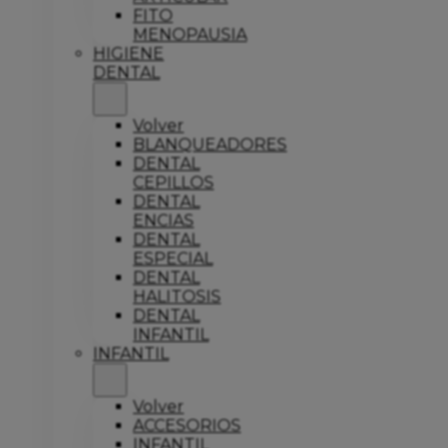
FITO
MENOPAUSIA
HIGIENE
DENTAL
Volver
BLANQUEADORES
DENTAL
CEPILLOS
DENTAL
ENCIAS
DENTAL
ESPECIAL
DENTAL
HALITOSIS
DENTAL
INFANTIL
INFANTIL
Volver
ACCESORIOS
INFANTIL