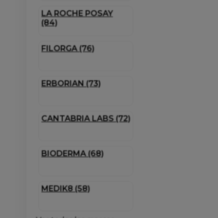
LA ROCHE POSAY
(84)
FILORGA (76)
ERBORIAN (73)
CANTABRIA LABS (72)
BIODERMA (68)
MEDIK8 (58)