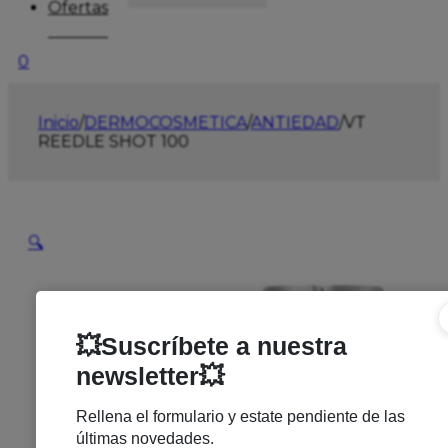
Ofertas
0
Inicio
/
DERMOCOSMETICA
/
ANTIEDAD
/
VT
REEDLE SHOT 100
🔍