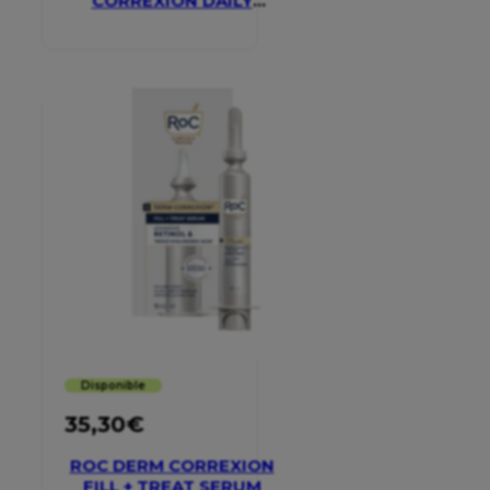
CORREXION DAILY
MOISTURISER SPF 30
Disponible
35,30
€
ROC DERM CORREXION
FILL + TREAT SERUM