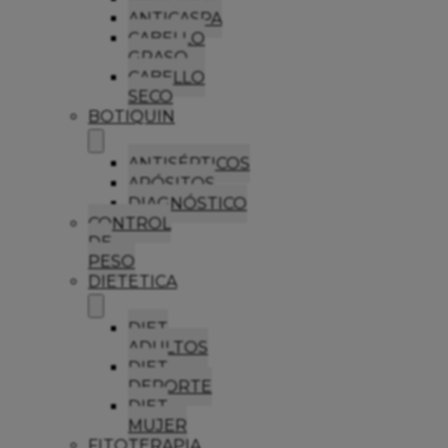
ANTICASPA
CABELLO
GRASO
CABELLO
SECO
BOTIQUIN
ANTISÉPTICOS
APÓSITOS
DIAGNÓSTICO
CONTROL
DE
PESO
DIETETICA
DIET
ADULTOS
DIET
DEPORTE
DIET
MUJER
FITOTERAPIA