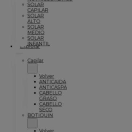
SOLAR
CAPILAR
SOLAR
ALTO
SOLAR
MEDIO
SOLAR
INFANTIL
Explorar
Capilar
Volver
ANTICAIDA
ANTICASPA
CABELLO
GRASO
CABELLO
SECO
BOTIQUIN
Volver