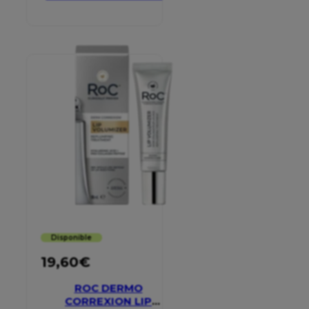
SERUM STICK
Disponible
19,60
€
ROC DERMO
CORREXION LIP