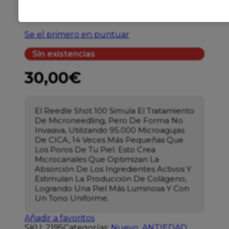
VT REEDLE SHOT 100
Se el primero en puntuar
Sin existencias
30,00
€
El Reedle Shot 100 Simula El Tratamiento
De Microneedling, Pero De Forma No
Invasiva, Utilizando 95.000 Microagujas
De CICA, 14 Veces Más Pequeñas Que
Los Poros De Tu Piel. Esto Crea
Microcanales Que Optimizan La
Absorción De Los Ingredientes Activos Y
Estimulan La Producción De Colágeno,
Logrando Una Piel Más Luminosa Y Con
Un Tono Uniforme.
Añadir a favoritos
SKU:
2195
Categorías:
Nuevo
,
ANTIEDAD
,