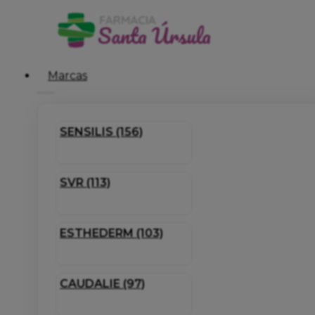
Marcas
SENSILIS (156)
SVR (113)
ESTHEDERM (103)
CAUDALIE (97)