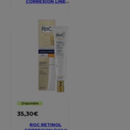
CORREXION LINE
SMOOTHING EYE
CREAM
Disponible
35,30
€
ROC RETINOL