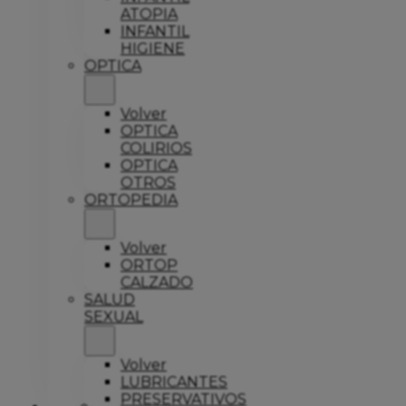
ATOPIA
INFANTIL
HIGIENE
OPTICA
Volver
OPTICA
COLIRIOS
OPTICA
OTROS
ORTOPEDIA
Volver
ORTOP
CALZADO
SALUD
SEXUAL
Volver
LUBRICANTES
PRESERVATIVOS