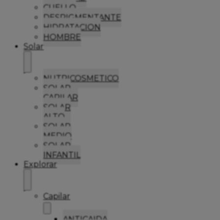
CUELLO
DESPIGMENTANTE
HIDRATACION
HOMBRE
Solar
NUTRICOSMETICO
SOLAR
CAPILAR
SOLAR
ALTO
SOLAR
MEDIO
SOLAR
INFANTIL
Explorar
Capilar
ANTICAIDA