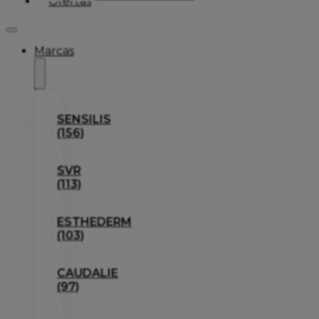
Ofertas
Marcas
SENSILIS
(156)
SVR
(113)
ESTHEDERM
(103)
CAUDALIE
(97)