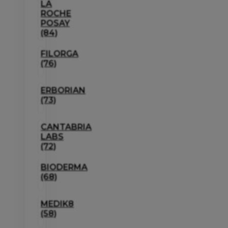
LA
ROCHE
POSAY
(84)
FILORGA
(76)
ERBORIAN
(73)
CANTABRIA
LABS
(72)
BIODERMA
(68)
MEDIK8
(58)