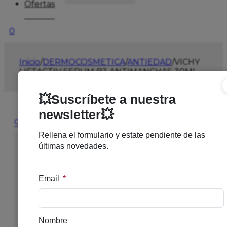
Ofertas
0
Inicio
/
DERMOCOSMETICA
/
ANTIEDAD
/
VICHY
LIFTACTIV SERUM B3 ANTIMANCHAS 30ML
🔍