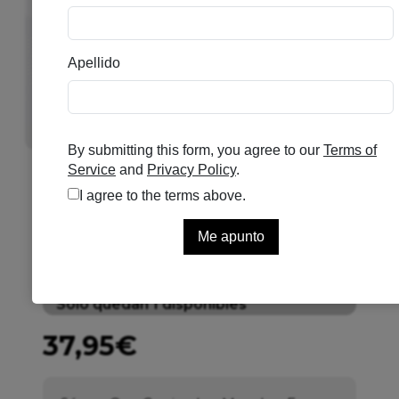
VICHY LIFTACTIV SERUM
B3 ANTIMANCHAS 30ML
Se el primero en puntuar
Solo quedan 1 disponibles
37,95
€