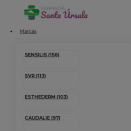
Marcas
SENSILIS (156)
SVR (113)
ESTHEDERM (103)
CAUDALIE (97)