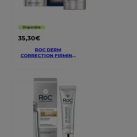
Disponible
35,30
€
ROC DERM
CORRECTION FIRMING
SERUM STICK