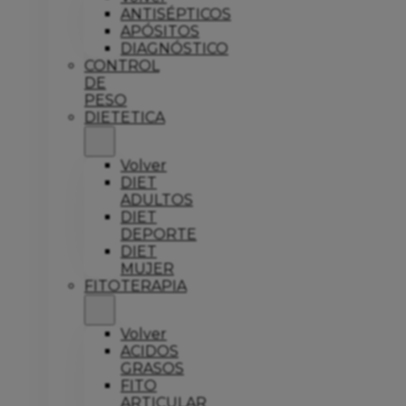
ANTISÉPTICOS
APÓSITOS
DIAGNÓSTICO
CONTROL
DE
PESO
DIETETICA
Volver
DIET
ADULTOS
DIET
DEPORTE
DIET
MUJER
FITOTERAPIA
Volver
ACIDOS
GRASOS
FITO
ARTICULAR