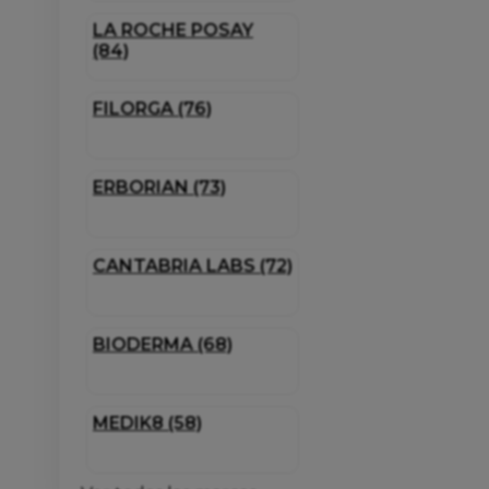
LA ROCHE POSAY
(84)
FILORGA (76)
ERBORIAN (73)
CANTABRIA LABS (72)
BIODERMA (68)
MEDIK8 (58)