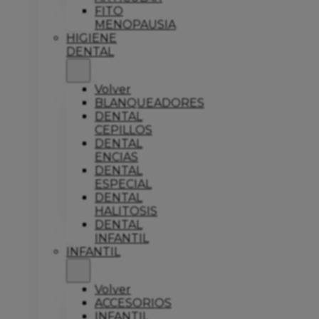
FITO
MENOPAUSIA
HIGIENE
DENTAL
Volver
BLANQUEADORES
DENTAL
CEPILLOS
DENTAL
ENCIAS
DENTAL
ESPECIAL
DENTAL
HALITOSIS
DENTAL
INFANTIL
INFANTIL
Volver
ACCESORIOS
INFANTIL