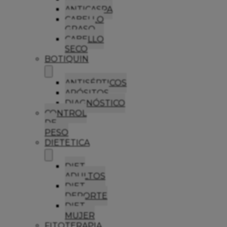
ANTICASPA
CABELLO
GRASO
CABELLO
SECO
BOTIQUIN
ANTISÉPTICOS
APÓSITOS
DIAGNÓSTICO
CONTROL
DE
PESO
DIETETICA
DIET
ADULTOS
DIET
DEPORTE
DIET
MUJER
FITOTERAPIA