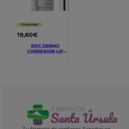
Disponible
19,60
€
ROC DERMO
CORREXION LIP
VOLUMIZER