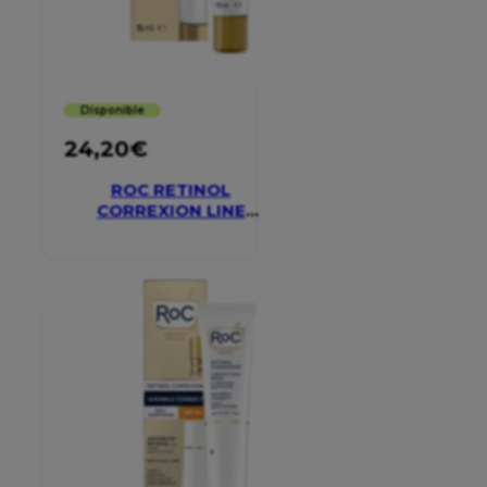
Disponible
24,20
€
ROC RETINOL
CORREXION LINE
SMOOTHING EYE
CREAM