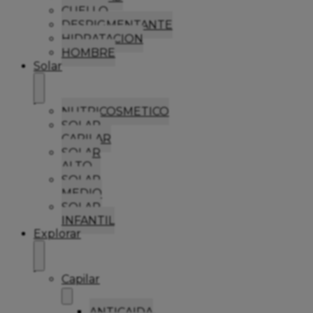
CUELLO
DESPIGMENTANTE
HIDRATACION
HOMBRE
Solar
NUTRICOSMETICO
SOLAR
CAPILAR
SOLAR
ALTO
SOLAR
MEDIO
SOLAR
INFANTIL
Explorar
Capilar
ANTICAIDA