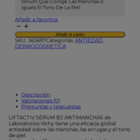
Sérum Que Corrige Las Manchas E
Iguala El Tono De La Piel.
Añadir a favoritos
VICHY
LIFTACTIV
Añadir al carrito
SERUM
SKU:
363697
Categorías:
ANTIEDAD
,
B3
DERMOCOSMETICA
ANTIMANCHAS
30ML
cantidad
Descripción
Valoraciones (0)
Preguntas y respuestas
LIFTACTIV SÉRUM B3 ANTIMANCHAS de
Laboratorios Vichy tiene una eficacia global
antiedad sobre las manchas, las arrugas y el tono
de piel.