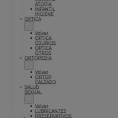
ATOPIA
INFANTIL
HIGIENE
OPTICA
Volver
OPTICA
COLIRIOS
OPTICA
OTROS
ORTOPEDIA
Volver
ORTOP
CALZADO
SALUD
SEXUAL
Volver
LUBRICANTES
PRESERVATIVOS