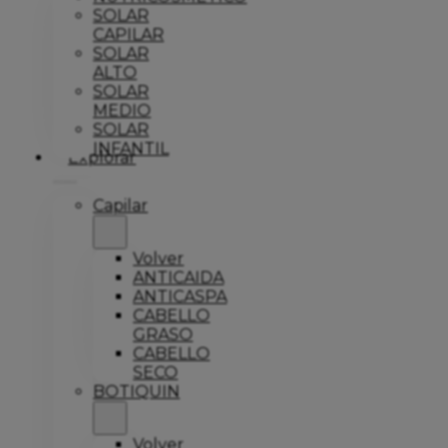
SOLAR
CAPILAR
SOLAR
ALTO
SOLAR
MEDIO
SOLAR
INFANTIL
Explorar
Capilar
Volver
ANTICAIDA
ANTICASPA
CABELLO
GRASO
CABELLO
SECO
BOTIQUIN
Volver