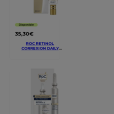
Disponible
35,30
€
ROC RETINOL
CORREXION DAILY
MOISTURISER SPF 30