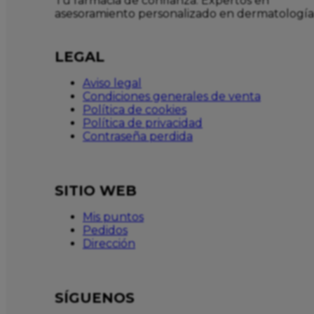
Tu farmacia de confianza. Expertos en
asesoramiento personalizado en dermatología
LEGAL
Aviso legal
Condiciones generales de venta
Política de cookies
Política de privacidad
Contraseña perdida
SITIO WEB
Mis puntos
Pedidos
Dirección
SÍGUENOS