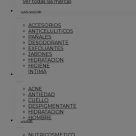
Ver todas las marcas
Corporal
ACCESORIOS
ANTICELULITICOS
PAÑALES
DESODORANTE
EXFOLIANTES
JABONES
HIDRATACION
HIGIENE
INTIMA
Dermo
ACNE
ANTIEDAD
CUELLO
DESPIGMENTANTE
HIDRATACION
HOMBRE
Solar
NUTRICOSMETICO