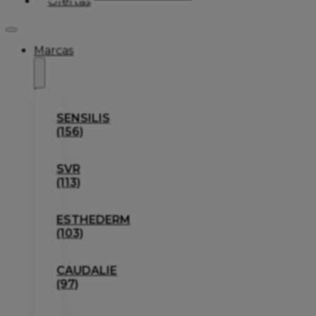
Ofertas
Marcas
SENSILIS
(156)
SVR
(113)
ESTHEDERM
(103)
CAUDALIE
(97)