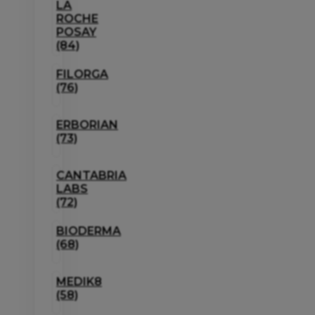
LA
ROCHE
POSAY
(84)
FILORGA
(76)
ERBORIAN
(73)
CANTABRIA
LABS
(72)
BIODERMA
(68)
MEDIK8
(58)