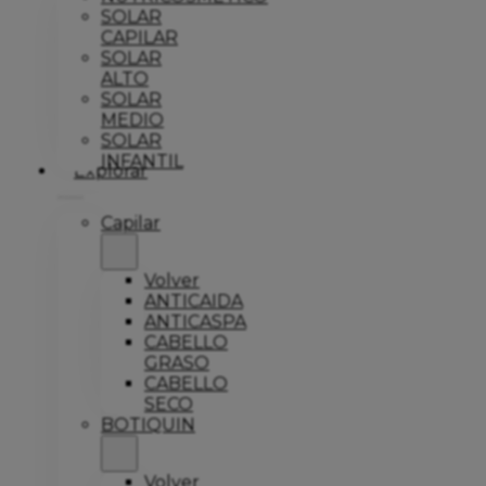
SOLAR
CAPILAR
SOLAR
ALTO
SOLAR
MEDIO
SOLAR
INFANTIL
Explorar
Capilar
Volver
ANTICAIDA
ANTICASPA
CABELLO
GRASO
CABELLO
SECO
BOTIQUIN
Volver