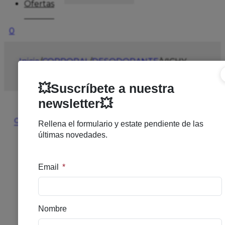
Ofertas
0
Inicio
/
CORPORAL
/
DESODORANTE
/
VICHY
DESOD BOLA 24H SIN ALUMINIO
🔍