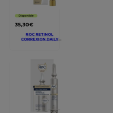
Disponible
35,30
€
ROC RETINOL
CORREXION DAILY
MOISTURISER SPF 30