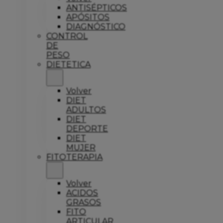
ANTISÉPTICOS
APÓSITOS
DIAGNÓSTICO
CONTROL
DE
PESO
DIETETICA
Volver
DIET
ADULTOS
DIET
DEPORTE
DIET
MUJER
FITOTERAPIA
Volver
ACIDOS
GRASOS
FITO
ARTICULAR