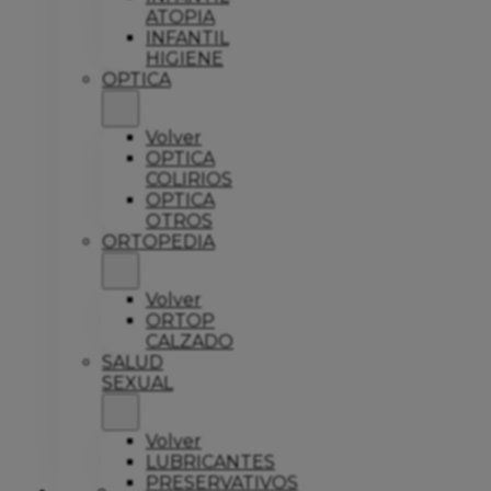
ATOPIA
INFANTIL
HIGIENE
OPTICA
Volver
OPTICA
COLIRIOS
OPTICA
OTROS
ORTOPEDIA
Volver
ORTOP
CALZADO
SALUD
SEXUAL
Volver
LUBRICANTES
PRESERVATIVOS