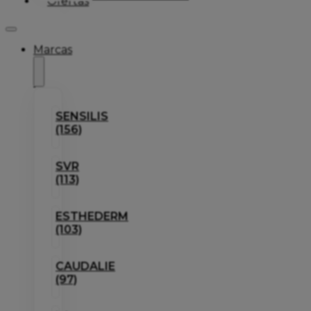
Ofertas
Marcas
SENSILIS
(156)
SVR
(113)
ESTHEDERM
(103)
CAUDALIE
(97)