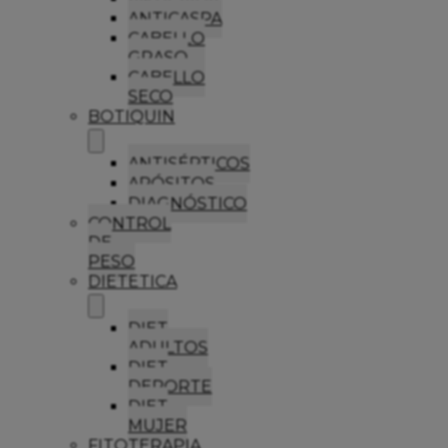
ANTICASPA
CABELLO
GRASO
CABELLO
SECO
BOTIQUIN
ANTISÉPTICOS
APÓSITOS
DIAGNÓSTICO
CONTROL
DE
PESO
DIETETICA
DIET
ADULTOS
DIET
DEPORTE
DIET
MUJER
FITOTERAPIA