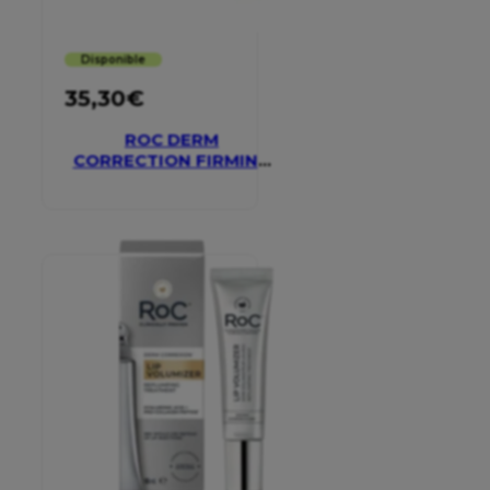
Disponible
35,30
€
ROC DERM
CORRECTION FIRMING
SERUM STICK