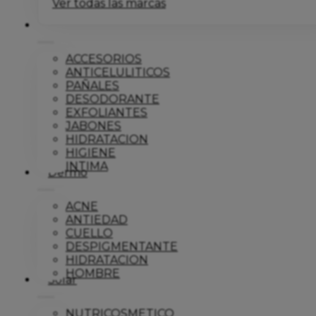
Ver todas las marcas
Corporal
ACCESORIOS
ANTICELULITICOS
PAÑALES
DESODORANTE
EXFOLIANTES
JABONES
HIDRATACION
HIGIENE
INTIMA
Dermo
ACNE
ANTIEDAD
CUELLO
DESPIGMENTANTE
HIDRATACION
HOMBRE
Solar
NUTRICOSMETICO