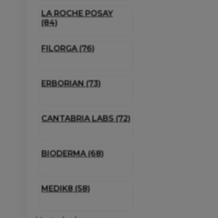
LA ROCHE POSAY
(84)
FILORGA (76)
ERBORIAN (73)
CANTABRIA LABS (72)
BIODERMA (68)
MEDIK8 (58)