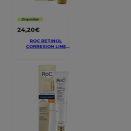
Disponible
24,20
€
ROC RETINOL
CORREXION LINE
SMOOTHING EYE
CREAM