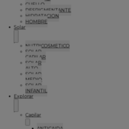
CUELLO
DESPIGMENTANTE
HIDRATACION
HOMBRE
Solar
NUTRICOSMETICO
SOLAR
CAPILAR
SOLAR
ALTO
SOLAR
MEDIO
SOLAR
INFANTIL
Explorar
Capilar
ANTICAIDA