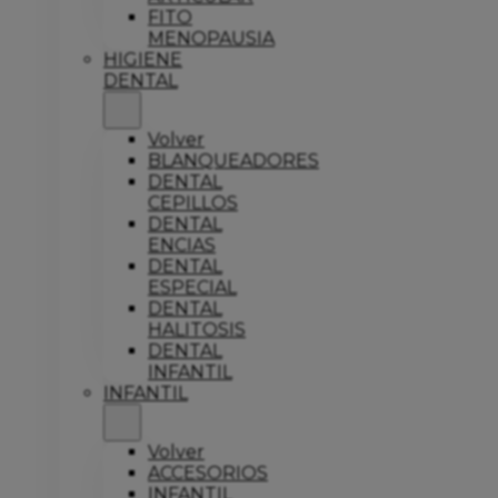
FITO
MENOPAUSIA
HIGIENE
DENTAL
Volver
BLANQUEADORES
DENTAL
CEPILLOS
DENTAL
ENCIAS
DENTAL
ESPECIAL
DENTAL
HALITOSIS
DENTAL
INFANTIL
INFANTIL
Volver
ACCESORIOS
INFANTIL