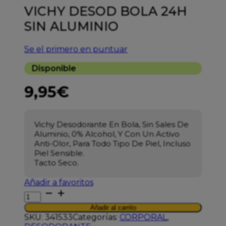
VICHY DESOD BOLA 24H
SIN ALUMINIO
Se el primero en puntuar
Disponible
9,95
€
Vichy Desodorante En Bola, Sin Sales De
Aluminio, 0% Alcohol, Y Con Un Activo
Anti-Olor, Para Todo Tipo De Piel, Incluso
Piel Sensible.
Tacto Seco.
Añadir a favoritos
VICHY
DESOD
Añadir al carrito
BOLA
SKU:
341533
Categorías:
CORPORAL
,
24H