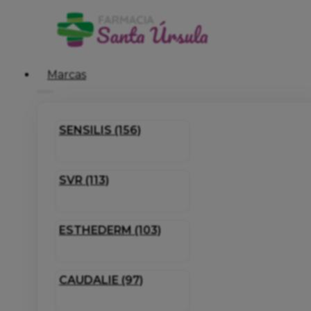
Marcas
SENSILIS (156)
SVR (113)
ESTHEDERM (103)
CAUDALIE (97)