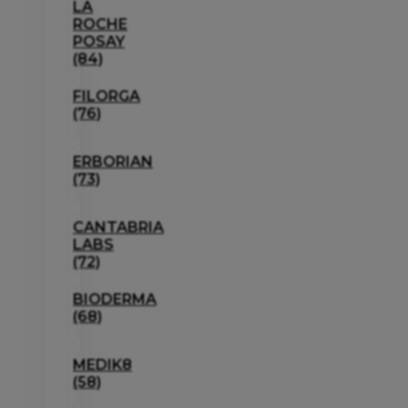
LA
ROCHE
POSAY
(84)
FILORGA
(76)
ERBORIAN
(73)
CANTABRIA
LABS
(72)
BIODERMA
(68)
MEDIK8
(58)