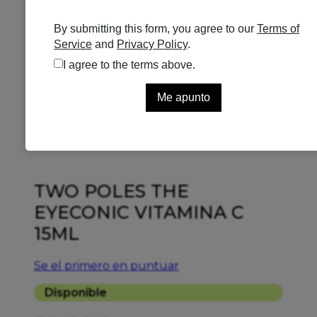
TWO POLES THE
EYECONIC VITAMINA C
15ML
Se el primero en puntuar
Disponible