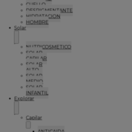
CUELLO
DESPIGMENTANTE
HIDRATACION
HOMBRE
Solar
NUTRICOSMETICO
SOLAR
CAPILAR
SOLAR
ALTO
SOLAR
MEDIO
SOLAR
INFANTIL
Explorar
Capilar
ANTICAIDA