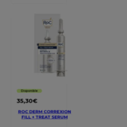
Disponible
35,30
€
ROC DERM CORREXION
FILL + TREAT SERUM