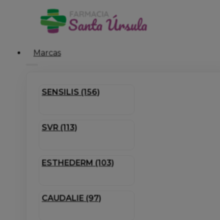
Marcas
SENSILIS (156)
SVR (113)
ESTHEDERM (103)
CAUDALIE (97)