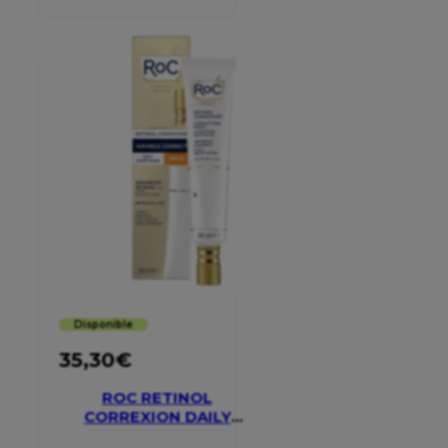
CREAM
Disponible
35,30
€
ROC RETINOL
CORREXION DAILY
MOISTURISER SPF 30