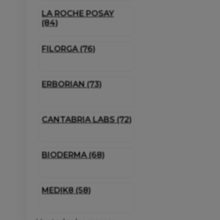
LA ROCHE POSAY
(84)
FILORGA (76)
ERBORIAN (73)
CANTABRIA LABS (72)
BIODERMA (68)
MEDIK8 (58)