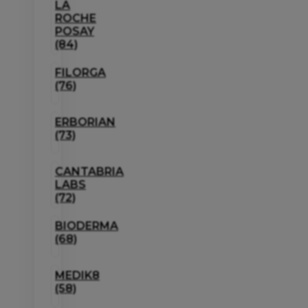
LA
ROCHE
POSAY
(84)
FILORGA
(76)
ERBORIAN
(73)
CANTABRIA
LABS
(72)
BIODERMA
(68)
MEDIK8
(58)