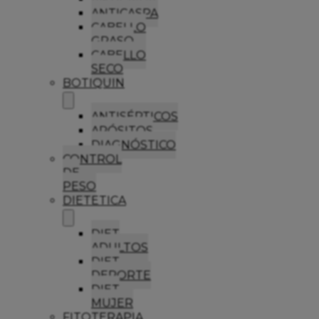
ANTICASPA
CABELLO
GRASO
CABELLO
SECO
BOTIQUIN
ANTISÉPTICOS
APÓSITOS
DIAGNÓSTICO
CONTROL
DE
PESO
DIETETICA
DIET
ADULTOS
DIET
DEPORTE
DIET
MUJER
FITOTERAPIA