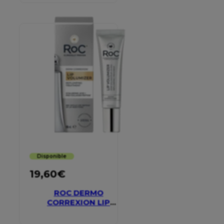
Disponible
19,60
€
ROC DERMO
CORREXION LIP
VOLUMIZER