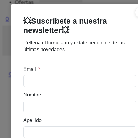
Ofertas
0
Inicio
/
DERMOCOSMETICA
/
OJOS
/
TWO POLES
THE EYECONIC VITAMINA C 15ML
🔍