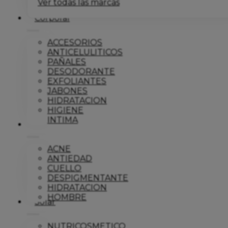
Ver todas las marcas
Corporal
ACCESORIOS
ANTICELULITICOS
PAÑALES
DESODORANTE
EXFOLIANTES
JABONES
HIDRATACION
HIGIENE
INTIMA
Dermo
ACNE
ANTIEDAD
CUELLO
DESPIGMENTANTE
HIDRATACION
HOMBRE
Solar
NUTRICOSMETICO