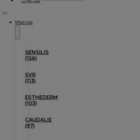
Ofertas
Marcas
SENSILIS
(156)
SVR
(113)
ESTHEDERM
(103)
CAUDALIE
(97)