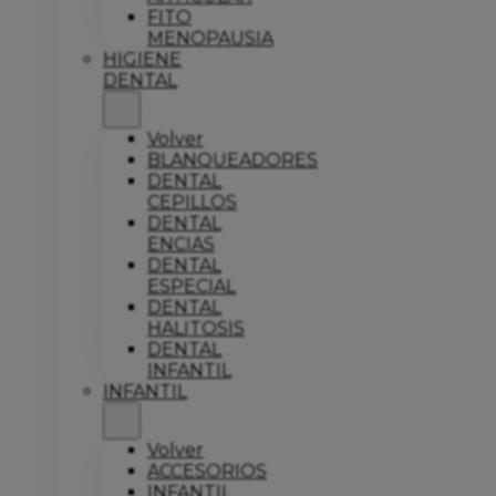
FITO
MENOPAUSIA
HIGIENE
DENTAL
Volver
BLANQUEADORES
DENTAL
CEPILLOS
DENTAL
ENCIAS
DENTAL
ESPECIAL
DENTAL
HALITOSIS
DENTAL
INFANTIL
INFANTIL
Volver
ACCESORIOS
INFANTIL