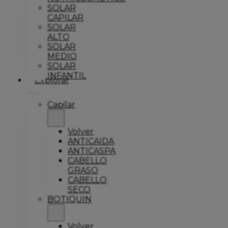
SOLAR
CAPILAR
SOLAR
ALTO
SOLAR
MEDIO
SOLAR
INFANTIL
Explorar
Capilar
Volver
ANTICAIDA
ANTICASPA
CABELLO
GRASO
CABELLO
SECO
BOTIQUIN
Volver