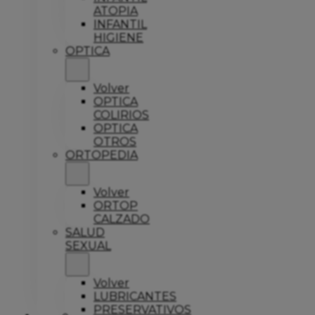
ATOPIA
INFANTIL
HIGIENE
OPTICA
Volver
OPTICA
COLIRIOS
OPTICA
OTROS
ORTOPEDIA
Volver
ORTOP
CALZADO
SALUD
SEXUAL
Volver
LUBRICANTES
PRESERVATIVOS