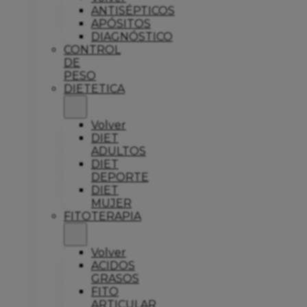
ANTISÉPTICOS
APÓSITOS
DIAGNÓSTICO
CONTROL
DE
PESO
DIETETICA
Volver
DIET
ADULTOS
DIET
DEPORTE
DIET
MUJER
FITOTERAPIA
Volver
ACIDOS
GRASOS
FITO
ARTICULAR