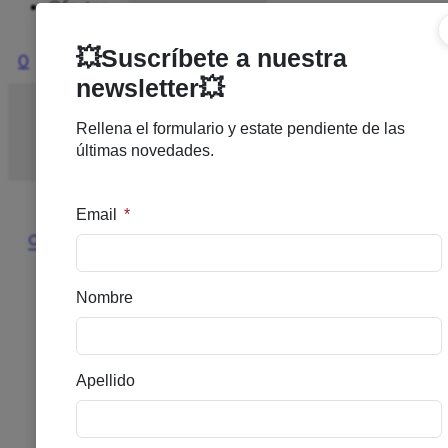
Ofertas
0
Inicio
/
Nuevo
/
TUTETE SET 3 CAJAS ALMUERZO
BEARS AND FRIENDS
🔍