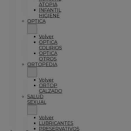
ATOPIA
INFANTIL
HIGIENE
OPTICA
Volver
OPTICA
COLIRIOS
OPTICA
OTROS
ORTOPEDIA
Volver
ORTOP
CALZADO
SALUD
SEXUAL
Volver
LUBRICANTES
PRESERVATIVOS