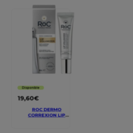
Disponible
19,60
€
ROC DERMO
CORREXION LIP
VOLUMIZER