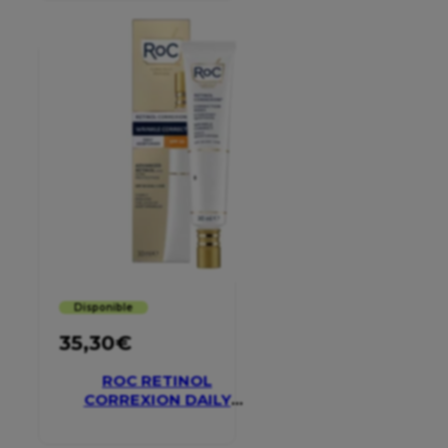
Disponible
35,30
€
ROC RETINOL
CORREXION DAILY
MOISTURISER SPF 30