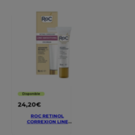
Disponible
24,20
€
ROC RETINOL
CORREXION LINE
SMOOTHING EYE
CREAM