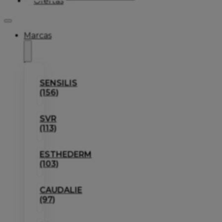
Ofertas
Marcas
SENSILIS
(156)
SVR
(113)
ESTHEDERM
(103)
CAUDALIE
(97)