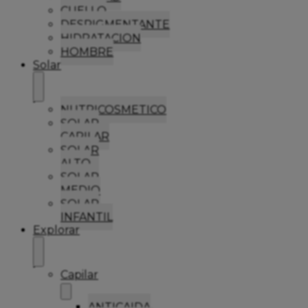
CUELLO
DESPIGMENTANTE
HIDRATACION
HOMBRE
Solar
NUTRICOSMETICO
SOLAR
CAPILAR
SOLAR
ALTO
SOLAR
MEDIO
SOLAR
INFANTIL
Explorar
Capilar
ANTICAIDA