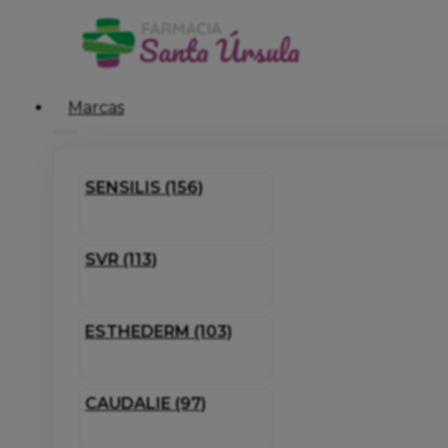
Marcas
SENSILIS (156)
SVR (113)
ESTHEDERM (103)
CAUDALIE (97)