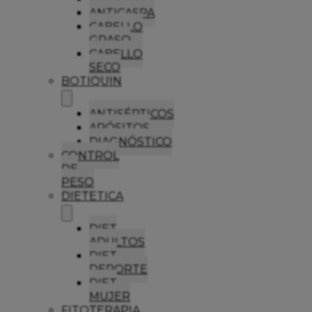
ANTICASPA
CABELLO
GRASO
CABELLO
SECO
BOTIQUIN
ANTISÉPTICOS
APÓSITOS
DIAGNÓSTICO
CONTROL
DE
PESO
DIETETICA
DIET
ADULTOS
DIET
DEPORTE
DIET
MUJER
FITOTERAPIA