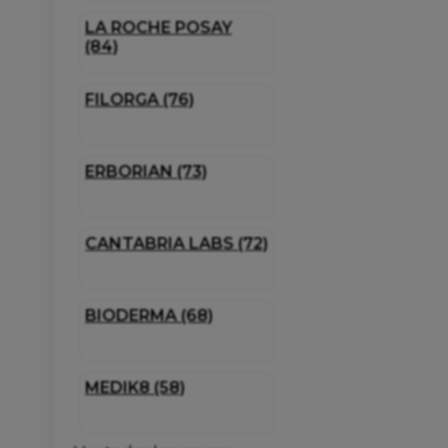
LA ROCHE POSAY
(84)
FILORGA (76)
ERBORIAN (73)
CANTABRIA LABS (72)
BIODERMA (68)
MEDIK8 (58)