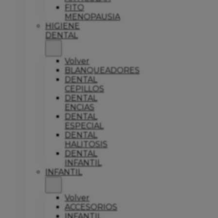
FITO
MENOPAUSIA
HIGIENE
DENTAL
Volver
BLANQUEADORES
DENTAL
CEPILLOS
DENTAL
ENCIAS
DENTAL
ESPECIAL
DENTAL
HALITOSIS
DENTAL
INFANTIL
INFANTIL
Volver
ACCESORIOS
INFANTIL