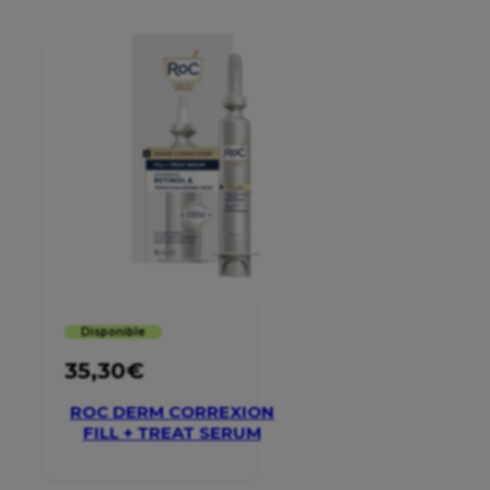
Disponible
35,30
€
ROC DERM CORREXION
FILL + TREAT SERUM