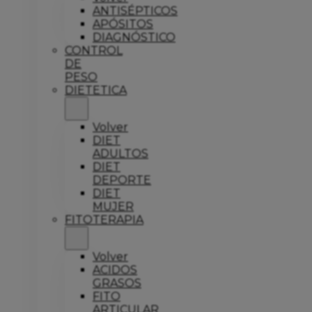
ANTISÉPTICOS
APÓSITOS
DIAGNÓSTICO
CONTROL
DE
PESO
DIETETICA
Volver
DIET
ADULTOS
DIET
DEPORTE
DIET
MUJER
FITOTERAPIA
Volver
ACIDOS
GRASOS
FITO
ARTICULAR