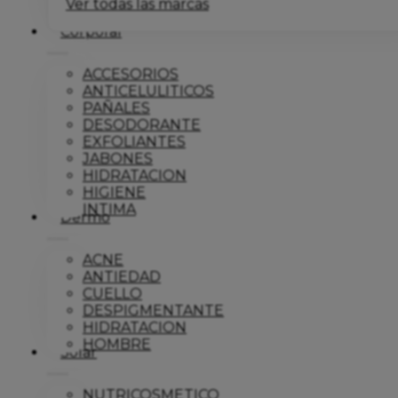
Ver todas las marcas
Corporal
ACCESORIOS
ANTICELULITICOS
PAÑALES
DESODORANTE
EXFOLIANTES
JABONES
HIDRATACION
HIGIENE
INTIMA
Dermo
ACNE
ANTIEDAD
CUELLO
DESPIGMENTANTE
HIDRATACION
HOMBRE
Solar
NUTRICOSMETICO