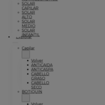
SOLAR
CAPILAR
SOLAR
ALTO
SOLAR
MEDIO
SOLAR
INFANTIL
Explorar
Capilar
Volver
ANTICAIDA
ANTICASPA
CABELLO
GRASO
CABELLO
SECO
BOTIQUIN
Volver