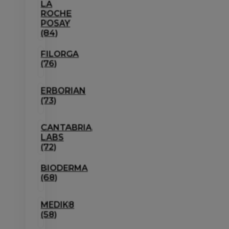
LA
ROCHE
POSAY
(84)
FILORGA
(76)
ERBORIAN
(73)
CANTABRIA
LABS
(72)
BIODERMA
(68)
MEDIK8
(58)