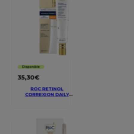
Disponible
35,30
€
ROC RETINOL
CORREXION DAILY
MOISTURISER SPF 30