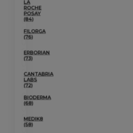
LA
ROCHE
POSAY
(84)
FILORGA
(76)
ERBORIAN
(73)
CANTABRIA
LABS
(72)
BIODERMA
(68)
MEDIK8
(58)