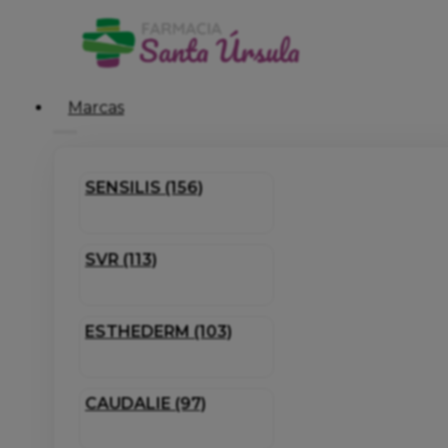
Marcas
SENSILIS (156)
SVR (113)
ESTHEDERM (103)
CAUDALIE (97)