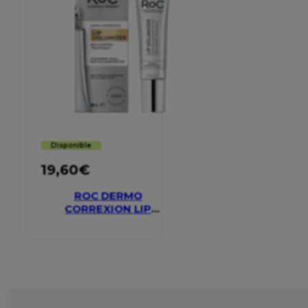
Disponible
19,60
€
ROC DERMO
CORREXION LIP
VOLUMIZER