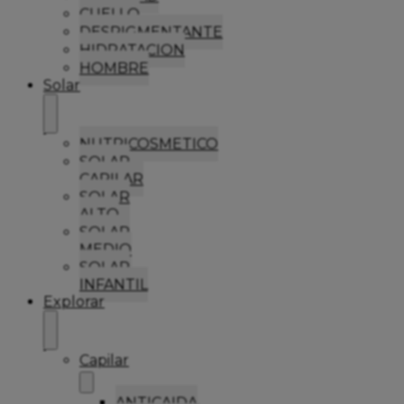
CUELLO
DESPIGMENTANTE
HIDRATACION
HOMBRE
Solar
NUTRICOSMETICO
SOLAR
CAPILAR
SOLAR
ALTO
SOLAR
MEDIO
SOLAR
INFANTIL
Explorar
Capilar
ANTICAIDA