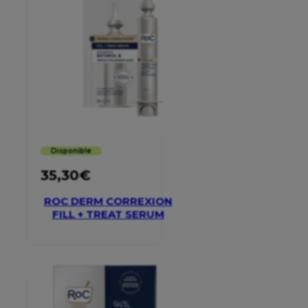
Disponible
35,30
€
ROC DERM CORREXION
FILL + TREAT SERUM