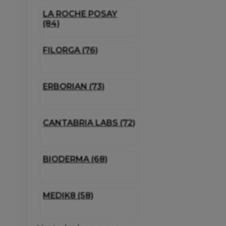
LA ROCHE POSAY
(84)
FILORGA (76)
ERBORIAN (73)
CANTABRIA LABS (72)
BIODERMA (68)
MEDIK8 (58)