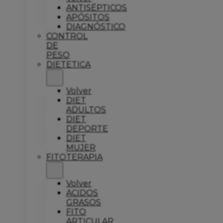
ANTISÉPTICOS
APÓSITOS
DIAGNÓSTICO
CONTROL
DE
PESO
DIETETICA
Volver
DIET
ADULTOS
DIET
DEPORTE
DIET
MUJER
FITOTERAPIA
Volver
ACIDOS
GRASOS
FITO
ARTICULAR