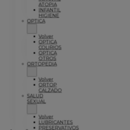
ATOPIA
INFANTIL
HIGIENE
OPTICA
Volver
OPTICA
COLIRIOS
OPTICA
OTROS
ORTOPEDIA
Volver
ORTOP
CALZADO
SALUD
SEXUAL
Volver
LUBRICANTES
PRESERVATIVOS