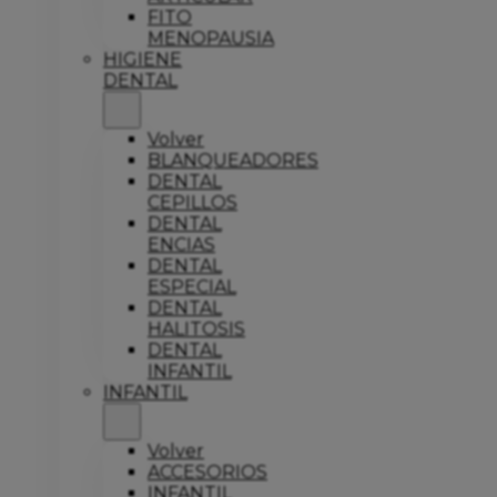
FITO
MENOPAUSIA
HIGIENE
DENTAL
Volver
BLANQUEADORES
DENTAL
CEPILLOS
DENTAL
ENCIAS
DENTAL
ESPECIAL
DENTAL
HALITOSIS
DENTAL
INFANTIL
INFANTIL
Volver
ACCESORIOS
INFANTIL