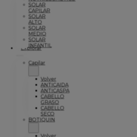
SOLAR
CAPILAR
SOLAR
ALTO
SOLAR
MEDIO
SOLAR
INFANTIL
Explorar
Capilar
Volver
ANTICAIDA
ANTICASPA
CABELLO
GRASO
CABELLO
SECO
BOTIQUIN
Volver