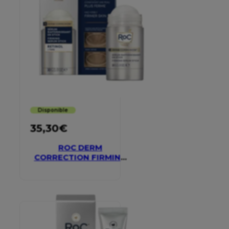
Disponible
35,30
€
ROC DERM
CORRECTION FIRMING
SERUM STICK