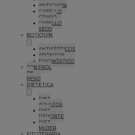
ANTICASPA
CABELLO
GRASO
CABELLO
SECO
BOTIQUIN
ANTISÉPTICOS
APÓSITOS
DIAGNÓSTICO
CONTROL
DE
PESO
DIETETICA
DIET
ADULTOS
DIET
DEPORTE
DIET
MUJER
FITOTERAPIA