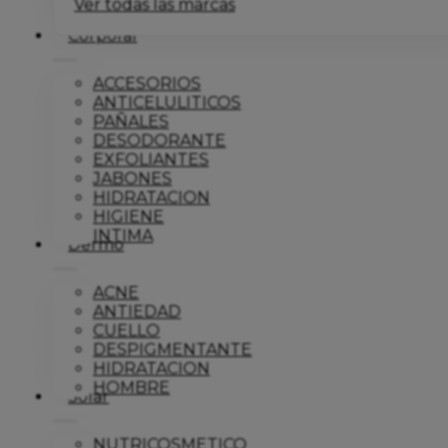
Ver todas las marcas
Corporal
ACCESORIOS
ANTICELULITICOS
PAÑALES
DESODORANTE
EXFOLIANTES
JABONES
HIDRATACION
HIGIENE
INTIMA
Dermo
ACNE
ANTIEDAD
CUELLO
DESPIGMENTANTE
HIDRATACION
HOMBRE
Solar
NUTRICOSMETICO