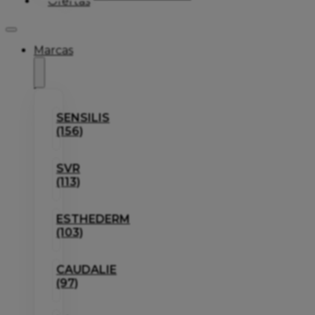
Ofertas
Marcas
SENSILIS
(156)
SVR
(113)
ESTHEDERM
(103)
CAUDALIE
(97)