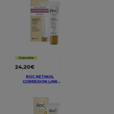
Disponible
24,20
€
ROC RETINOL
CORREXION LINE
SMOOTHING EYE
CREAM