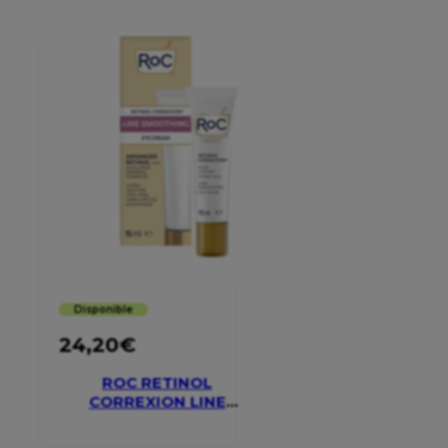
Disponible
24,20
€
ROC RETINOL
CORREXION LINE
SMOOTHING EYE
CREAM