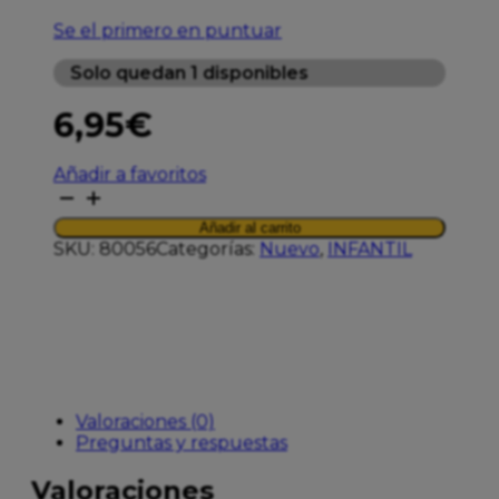
Se el primero en puntuar
Solo quedan 1 disponibles
6,95
€
Añadir a favoritos
TUTETE
BOLSA
Añadir al carrito
DE
SKU:
80056
Categorías:
Nuevo
,
INFANTIL
MERIENDA
MANZANA
VERDE
cantidad
Valoraciones (0)
Preguntas y respuestas
Valoraciones