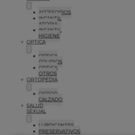
ACCESORIOS
INFANTIL
ATOPIA
INFANTIL
HIGIENE
OPTICA
OPTICA
COLIRIOS
OPTICA
OTROS
ORTOPEDIA
ORTOP
CALZADO
SALUD
SEXUAL
LUBRICANTES
PRESERVATIVOS