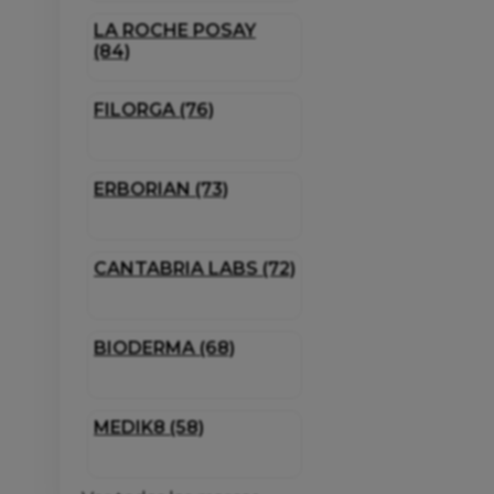
LA ROCHE POSAY
(84)
FILORGA (76)
ERBORIAN (73)
CANTABRIA LABS (72)
BIODERMA (68)
MEDIK8 (58)