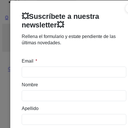
Ofertas
0
Inicio
/
Nuevo
/
TUTETE BOLSA DE MERIENDA
MANZANA VERDE
🔍