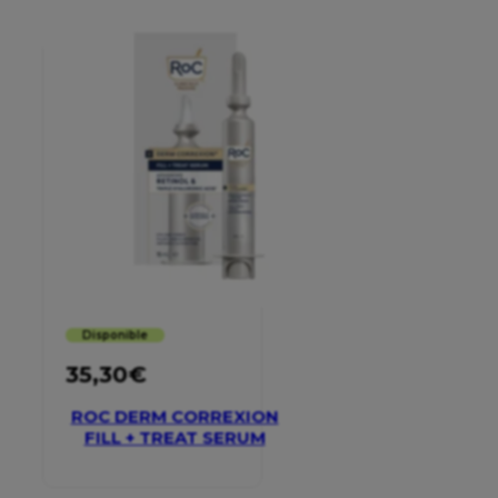
Disponible
35,30
€
ROC DERM CORREXION
FILL + TREAT SERUM