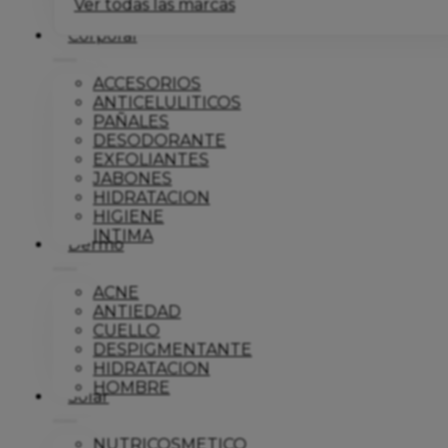
Ver todas las marcas
Corporal
ACCESORIOS
ANTICELULITICOS
PAÑALES
DESODORANTE
EXFOLIANTES
JABONES
HIDRATACION
HIGIENE
INTIMA
Dermo
ACNE
ANTIEDAD
CUELLO
DESPIGMENTANTE
HIDRATACION
HOMBRE
Solar
NUTRICOSMETICO