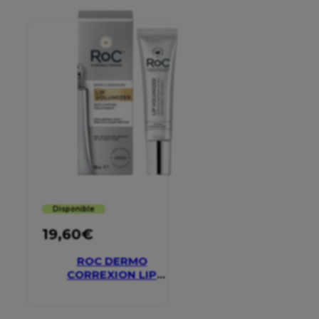
Disponible
19,60
€
ROC DERMO
CORREXION LIP
VOLUMIZER