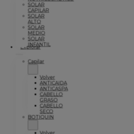
SOLAR
CAPILAR
SOLAR
ALTO
SOLAR
MEDIO
SOLAR
INFANTIL
Explorar
Capilar
Volver
ANTICAIDA
ANTICASPA
CABELLO
GRASO
CABELLO
SECO
BOTIQUIN
Volver