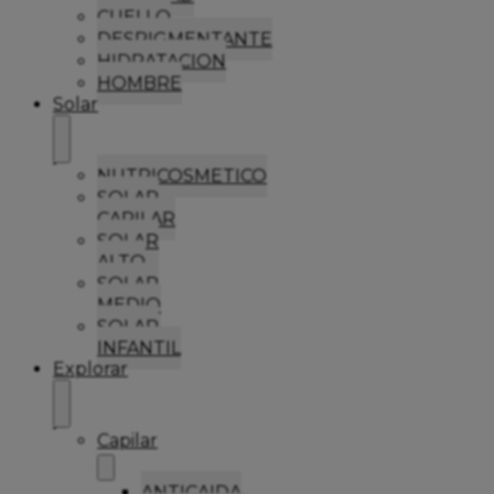
CUELLO
DESPIGMENTANTE
HIDRATACION
HOMBRE
Solar
NUTRICOSMETICO
SOLAR
CAPILAR
SOLAR
ALTO
SOLAR
MEDIO
SOLAR
INFANTIL
Explorar
Capilar
ANTICAIDA