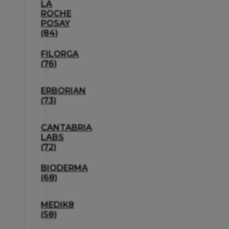
LA
ROCHE
POSAY
(84)
FILORGA
(76)
ERBORIAN
(73)
CANTABRIA
LABS
(72)
BIODERMA
(68)
MEDIK8
(58)