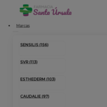
Marcas
SENSILIS (156)
SVR (113)
ESTHEDERM (103)
CAUDALIE (97)