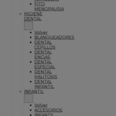
FITO
MENOPAUSIA
HIGIENE
DENTAL
Volver
BLANQUEADORES
DENTAL
CEPILLOS
DENTAL
ENCIAS
DENTAL
ESPECIAL
DENTAL
HALITOSIS
DENTAL
INFANTIL
INFANTIL
Volver
ACCESORIOS
INFANTIL