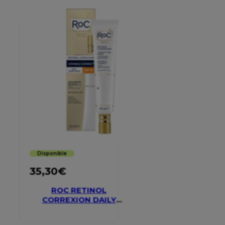
Disponible
35,30
€
ROC RETINOL
CORREXION DAILY
MOISTURISER SPF 30