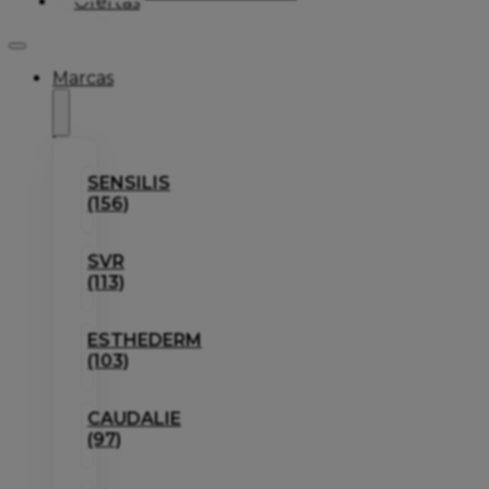
Ofertas
Marcas
SENSILIS
(156)
SVR
(113)
ESTHEDERM
(103)
CAUDALIE
(97)