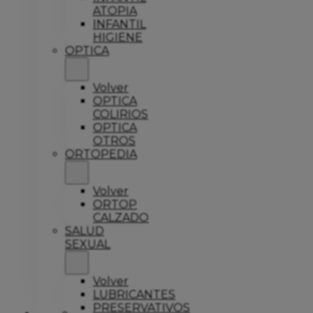
ATOPIA
INFANTIL
HIGIENE
OPTICA
Volver
OPTICA
COLIRIOS
OPTICA
OTROS
ORTOPEDIA
Volver
ORTOP
CALZADO
SALUD
SEXUAL
Volver
LUBRICANTES
PRESERVATIVOS