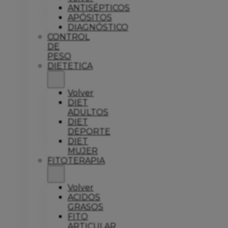
ANTISÉPTICOS
APÓSITOS
DIAGNÓSTICO
CONTROL
DE
PESO
DIETETICA
Volver
DIET
ADULTOS
DIET
DEPORTE
DIET
MUJER
FITOTERAPIA
Volver
ACIDOS
GRASOS
FITO
ARTICULAR