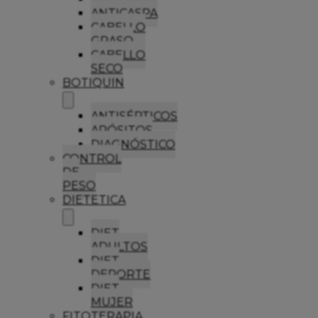
ANTICASPA
CABELLO
GRASO
CABELLO
SECO
BOTIQUIN
ANTISÉPTICOS
APÓSITOS
DIAGNÓSTICO
CONTROL
DE
PESO
DIETETICA
DIET
ADULTOS
DIET
DEPORTE
DIET
MUJER
FITOTERAPIA