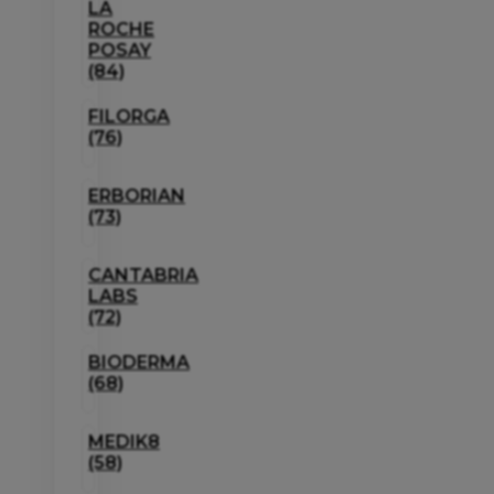
LA
ROCHE
POSAY
(84)
FILORGA
(76)
ERBORIAN
(73)
CANTABRIA
LABS
(72)
BIODERMA
(68)
MEDIK8
(58)