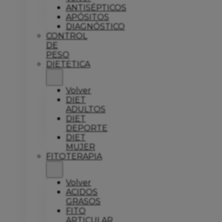
ANTISÉPTICOS
APÓSITOS
DIAGNÓSTICO
CONTROL
DE
PESO
DIETETICA
Volver
DIET
ADULTOS
DIET
DEPORTE
DIET
MUJER
FITOTERAPIA
Volver
ACIDOS
GRASOS
FITO
ARTICULAR