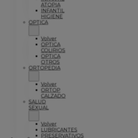
ATOPIA
INFANTIL
HIGIENE
OPTICA
Volver
OPTICA
COLIRIOS
OPTICA
OTROS
ORTOPEDIA
Volver
ORTOP
CALZADO
SALUD
SEXUAL
Volver
LUBRICANTES
PRESERVATIVOS