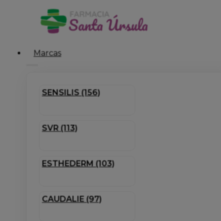
Marcas
SENSILIS (156)
SVR (113)
ESTHEDERM (103)
CAUDALIE (97)