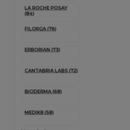
LA ROCHE POSAY
(84)
FILORGA (76)
ERBORIAN (73)
CANTABRIA LABS (72)
BIODERMA (68)
MEDIK8 (58)