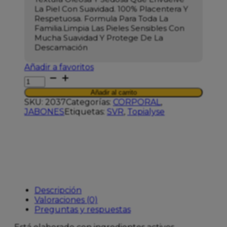
La Piel Con Suavidad.
100% Placentera Y
Respetuosa.
Formula Para Toda La
Familia.Limpia Las Pieles Sensibles Con
Mucha Suavidad Y Protege De La
Descamación
Añadir a favoritos
SVR
TOPIALYSE
Añadir al carrito
HUILE
SKU:
2037
Categorías:
CORPORAL
,
LAVANTE
JABONES
Etiquetas:
SVR
,
Topialyse
1L
cantidad
Descripción
Valoraciones (0)
Preguntas y respuestas