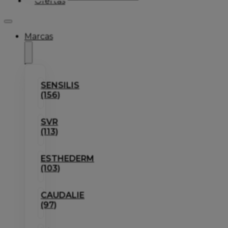
Ofertas
Marcas
SENSILIS
(156)
SVR
(113)
ESTHEDERM
(103)
CAUDALIE
(97)