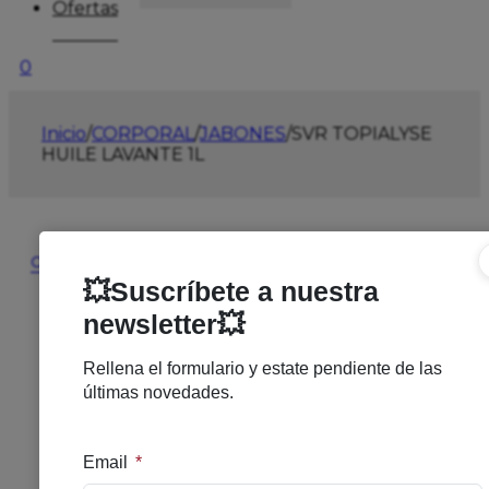
Ofertas
0
Inicio
/
CORPORAL
/
JABONES
/
SVR TOPIALYSE
HUILE LAVANTE 1L
🔍