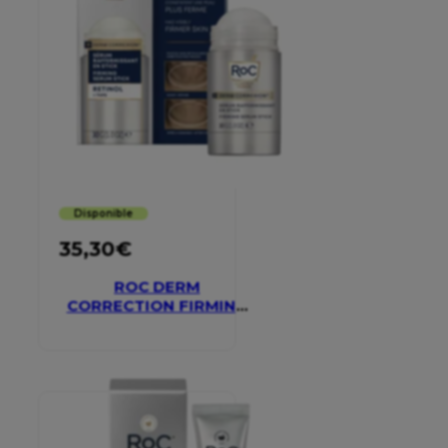
Disponible
35,30
€
ROC DERM
CORRECTION FIRMING
SERUM STICK