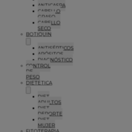
ANTICASPA
CABELLO
GRASO
CABELLO
SECO
BOTIQUIN
ANTISÉPTICOS
APÓSITOS
DIAGNÓSTICO
CONTROL
DE
PESO
DIETETICA
DIET
ADULTOS
DIET
DEPORTE
DIET
MUJER
FITOTERAPIA