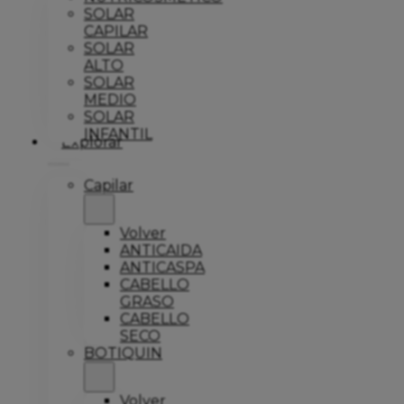
SOLAR
CAPILAR
SOLAR
ALTO
SOLAR
MEDIO
SOLAR
INFANTIL
Explorar
Capilar
Volver
ANTICAIDA
ANTICASPA
CABELLO
GRASO
CABELLO
SECO
BOTIQUIN
Volver