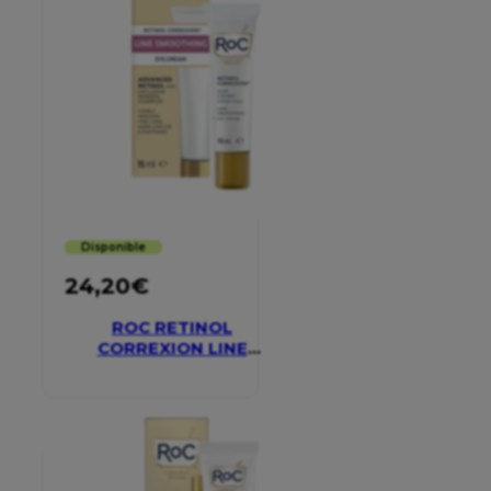
Disponible
24,20
€
ROC RETINOL
CORREXION LINE
SMOOTHING EYE
CREAM