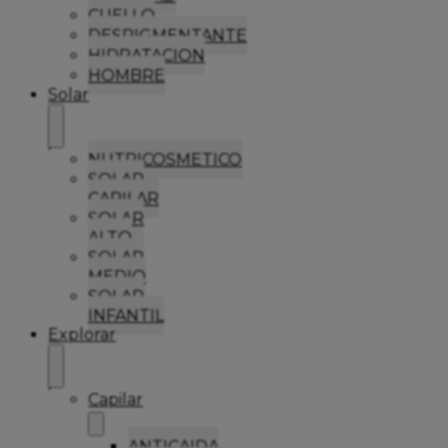
CUELLO
DESPIGMENTANTE
HIDRATACION
HOMBRE
Solar
NUTRICOSMETICO
SOLAR
CAPILAR
SOLAR
ALTO
SOLAR
MEDIO
SOLAR
INFANTIL
Explorar
Capilar
ANTICAIDA