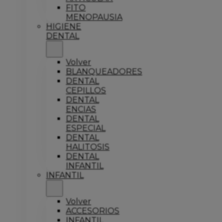
FITO
MENOPAUSIA
HIGIENE
DENTAL
Volver
BLANQUEADORES
DENTAL
CEPILLOS
DENTAL
ENCIAS
DENTAL
ESPECIAL
DENTAL
HALITOSIS
DENTAL
INFANTIL
INFANTIL
Volver
ACCESORIOS
INFANTIL