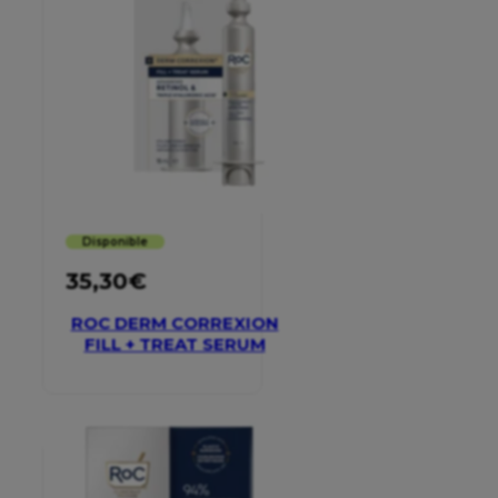
Disponible
35,30
€
ROC DERM CORREXION
FILL + TREAT SERUM