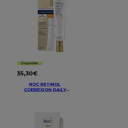
Disponible
35,30
€
ROC RETINOL
CORREXION DAILY
MOISTURISER SPF 30