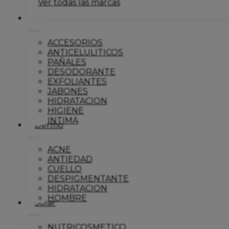
Ver todas las marcas
Corporal
ACCESORIOS
ANTICELULITICOS
PAÑALES
DESODORANTE
EXFOLIANTES
JABONES
HIDRATACION
HIGIENE
INTIMA
Dermo
ACNE
ANTIEDAD
CUELLO
DESPIGMENTANTE
HIDRATACION
HOMBRE
Solar
NUTRICOSMETICO