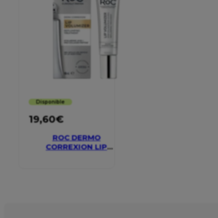
Disponible
19,60
€
ROC DERMO
CORREXION LIP
VOLUMIZER