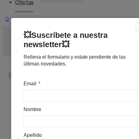
Ofertas
0
Inicio
/
DERMOCOSMETICA
/
ANTIEDAD
/
SVR
PEPTI BIOTIC CREMA 50ML
🔍