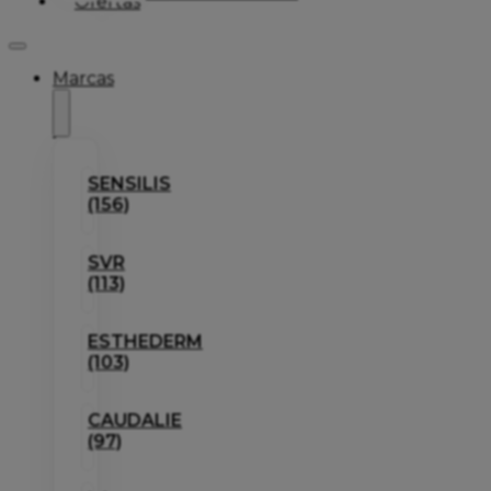
Ofertas
Marcas
SENSILIS
(156)
SVR
(113)
ESTHEDERM
(103)
CAUDALIE
(97)