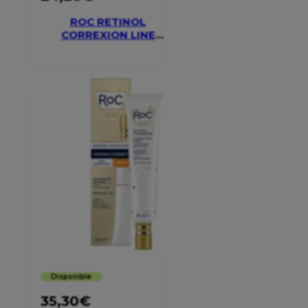
ROC RETINOL
CORREXION LINE
SMOOTHING EYE
CREAM
Disponible
35,30
€