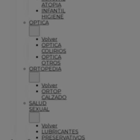
ATOPIA
INFANTIL
HIGIENE
OPTICA
Volver
OPTICA
COLIRIOS
OPTICA
OTROS
ORTOPEDIA
Volver
ORTOP
CALZADO
SALUD
SEXUAL
Volver
LUBRICANTES
PRESERVATIVOS