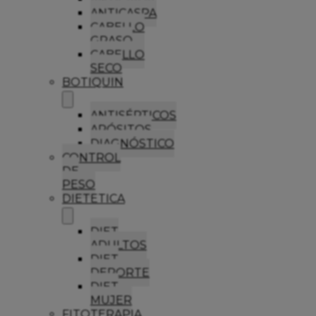
ANTICASPA
CABELLO
GRASO
CABELLO
SECO
BOTIQUIN
ANTISÉPTICOS
APÓSITOS
DIAGNÓSTICO
CONTROL
DE
PESO
DIETETICA
DIET
ADULTOS
DIET
DEPORTE
DIET
MUJER
FITOTERAPIA