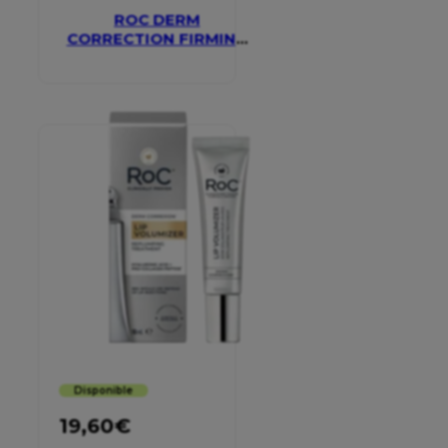
ROC DERM
CORRECTION FIRMING
SERUM STICK
Disponible
19,60
€