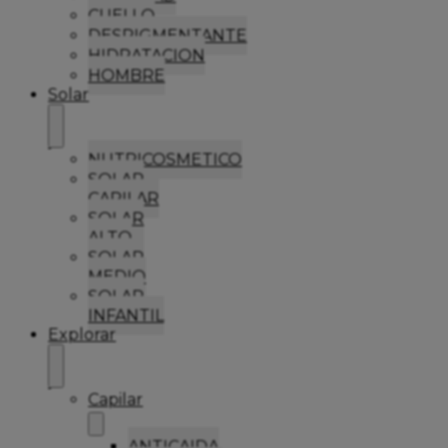
CUELLO
DESPIGMENTANTE
HIDRATACION
HOMBRE
Solar
NUTRICOSMETICO
SOLAR
CAPILAR
SOLAR
ALTO
SOLAR
MEDIO
SOLAR
INFANTIL
Explorar
Capilar
ANTICAIDA