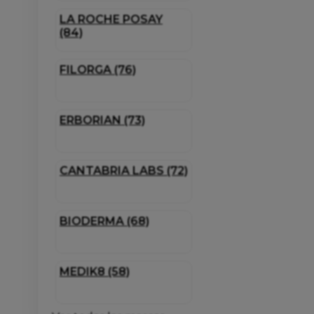
LA ROCHE POSAY
(84)
FILORGA (76)
ERBORIAN (73)
CANTABRIA LABS (72)
BIODERMA (68)
MEDIK8 (58)