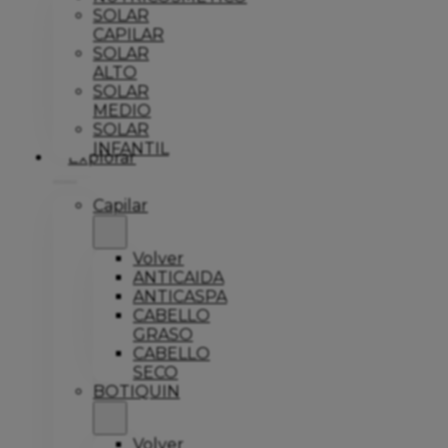
SOLAR
CAPILAR
SOLAR
ALTO
SOLAR
MEDIO
SOLAR
INFANTIL
Explorar
Capilar
Volver
ANTICAIDA
ANTICASPA
CABELLO
GRASO
CABELLO
SECO
BOTIQUIN
Volver