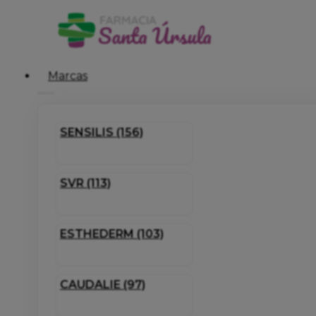
Marcas
SENSILIS (156)
SVR (113)
ESTHEDERM (103)
CAUDALIE (97)