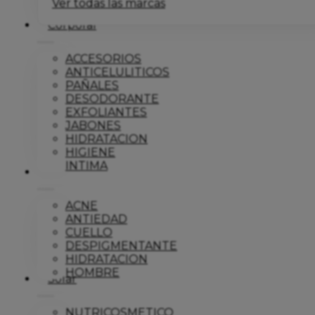
Ver todas las marcas
Corporal
ACCESORIOS
ANTICELULITICOS
PAÑALES
DESODORANTE
EXFOLIANTES
JABONES
HIDRATACION
HIGIENE
INTIMA
Dermo
ACNE
ANTIEDAD
CUELLO
DESPIGMENTANTE
HIDRATACION
HOMBRE
Solar
NUTRICOSMETICO