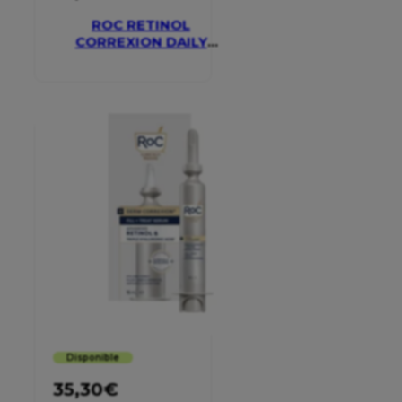
ROC RETINOL
CORREXION DAILY
MOISTURISER SPF 30
Disponible
35,30
€