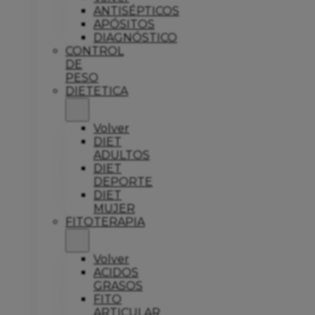
ANTISÉPTICOS
APÓSITOS
DIAGNÓSTICO
CONTROL
DE
PESO
DIETETICA
Volver
DIET
ADULTOS
DIET
DEPORTE
DIET
MUJER
FITOTERAPIA
Volver
ACIDOS
GRASOS
FITO
ARTICULAR