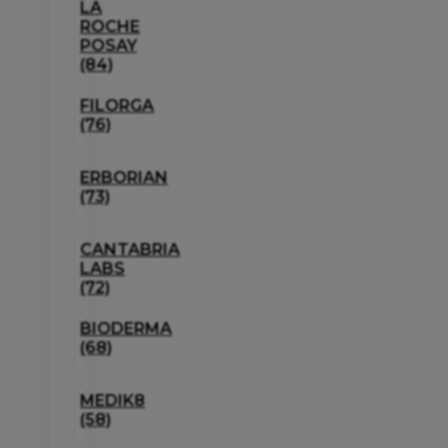
LA
ROCHE
POSAY
(84)
FILORGA
(76)
ERBORIAN
(73)
CANTABRIA
LABS
(72)
BIODERMA
(68)
MEDIK8
(58)