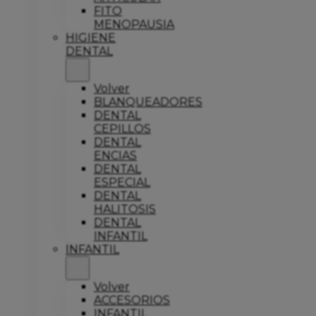
FITO
MENOPAUSIA
HIGIENE
DENTAL
Volver
BLANQUEADORES
DENTAL
CEPILLOS
DENTAL
ENCIAS
DENTAL
ESPECIAL
DENTAL
HALITOSIS
DENTAL
INFANTIL
INFANTIL
Volver
ACCESORIOS
INFANTIL