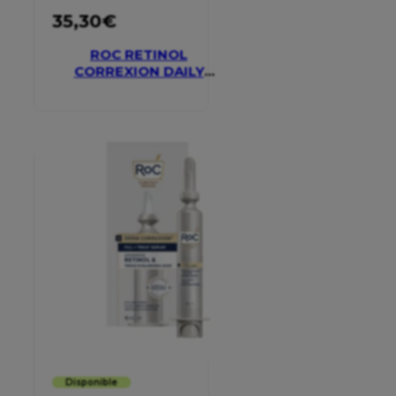
35,30
€
ROC RETINOL
CORREXION DAILY
MOISTURISER SPF 30
Disponible