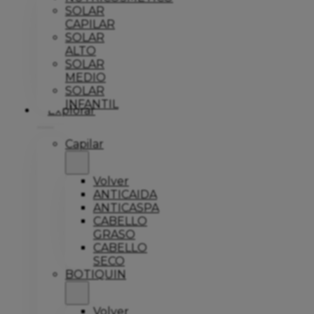
SOLAR
CAPILAR
SOLAR
ALTO
SOLAR
MEDIO
SOLAR
INFANTIL
Explorar
Capilar
Volver
ANTICAIDA
ANTICASPA
CABELLO
GRASO
CABELLO
SECO
BOTIQUIN
Volver