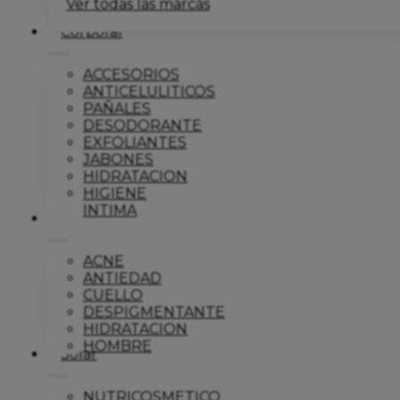
Ver todas las marcas
Corporal
ACCESORIOS
ANTICELULITICOS
PAÑALES
DESODORANTE
EXFOLIANTES
JABONES
HIDRATACION
HIGIENE
INTIMA
Dermo
ACNE
ANTIEDAD
CUELLO
DESPIGMENTANTE
HIDRATACION
HOMBRE
Solar
NUTRICOSMETICO