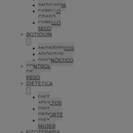
ANTICASPA
CABELLO
GRASO
CABELLO
SECO
BOTIQUIN
ANTISÉPTICOS
APÓSITOS
DIAGNÓSTICO
CONTROL
DE
PESO
DIETETICA
DIET
ADULTOS
DIET
DEPORTE
DIET
MUJER
FITOTERAPIA