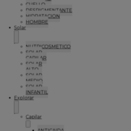
CUELLO
DESPIGMENTANTE
HIDRATACION
HOMBRE
Solar
NUTRICOSMETICO
SOLAR
CAPILAR
SOLAR
ALTO
SOLAR
MEDIO
SOLAR
INFANTIL
Explorar
Capilar
ANTICAIDA