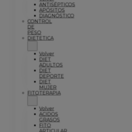
ANTISÉPTICOS
APÓSITOS
DIAGNÓSTICO
CONTROL
DE
PESO
DIETETICA
Volver
DIET
ADULTOS
DIET
DEPORTE
DIET
MUJER
FITOTERAPIA
Volver
ACIDOS
GRASOS
FITO
ARTICULAR