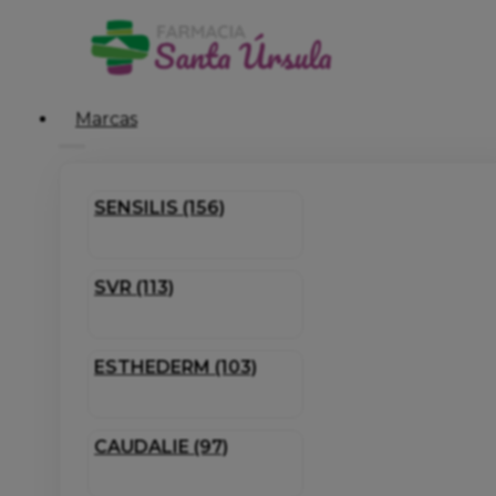
Marcas
SENSILIS (156)
SVR (113)
ESTHEDERM (103)
CAUDALIE (97)