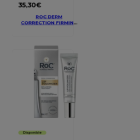
35,30
€
ROC DERM
CORRECTION FIRMING
SERUM STICK
Disponible