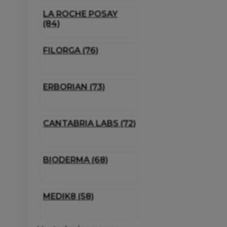
LA ROCHE POSAY
(84)
FILORGA (76)
ERBORIAN (73)
CANTABRIA LABS (72)
BIODERMA (68)
MEDIK8 (58)