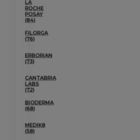
LA
ROCHE
POSAY
(84)
FILORGA
(76)
ERBORIAN
(73)
CANTABRIA
LABS
(72)
BIODERMA
(68)
MEDIK8
(58)