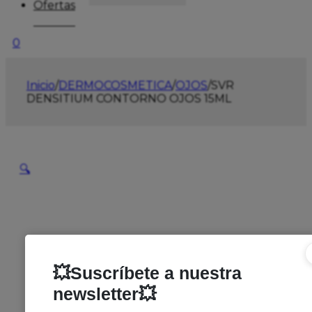
Ofertas
0
Inicio
/
DERMOCOSMETICA
/
OJOS
/
SVR
DENSITIUM CONTORNO OJOS 15ML
🔍