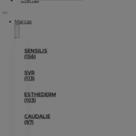
Ofertas
Marcas
SENSILIS
(156)
SVR
(113)
ESTHEDERM
(103)
CAUDALIE
(97)