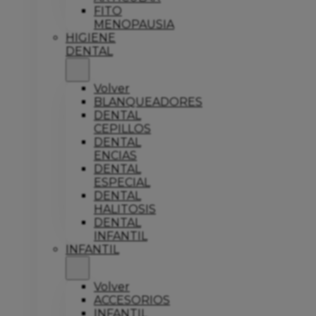
FITO
MENOPAUSIA
HIGIENE
DENTAL
Volver
BLANQUEADORES
DENTAL
CEPILLOS
DENTAL
ENCIAS
DENTAL
ESPECIAL
DENTAL
HALITOSIS
DENTAL
INFANTIL
INFANTIL
Volver
ACCESORIOS
INFANTIL