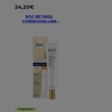
24,20
€
ROC RETINOL
CORREXION LINE
SMOOTHING EYE
CREAM
Disponible