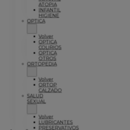
ATOPIA
INFANTIL
HIGIENE
OPTICA
Volver
OPTICA
COLIRIOS
OPTICA
OTROS
ORTOPEDIA
Volver
ORTOP
CALZADO
SALUD
SEXUAL
Volver
LUBRICANTES
PRESERVATIVOS