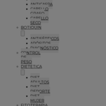
ANTICASPA
CABELLO
GRASO
CABELLO
SECO
BOTIQUIN
ANTISÉPTICOS
APÓSITOS
DIAGNÓSTICO
CONTROL
DE
PESO
DIETETICA
DIET
ADULTOS
DIET
DEPORTE
DIET
MUJER
FITOTERAPIA