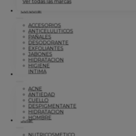
Ver todas las marcas
Corporal
ACCESORIOS
ANTICELULITICOS
PAÑALES
DESODORANTE
EXFOLIANTES
JABONES
HIDRATACION
HIGIENE
INTIMA
Dermo
ACNE
ANTIEDAD
CUELLO
DESPIGMENTANTE
HIDRATACION
HOMBRE
Solar
NUTRICOSMETICO