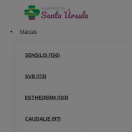
Marcas
SENSILIS (156)
SVR (113)
ESTHEDERM (103)
CAUDALIE (97)