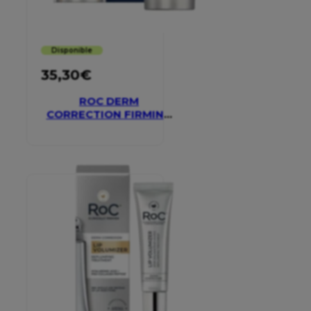
Disponible
35,30
€
ROC DERM
CORRECTION FIRMING
SERUM STICK