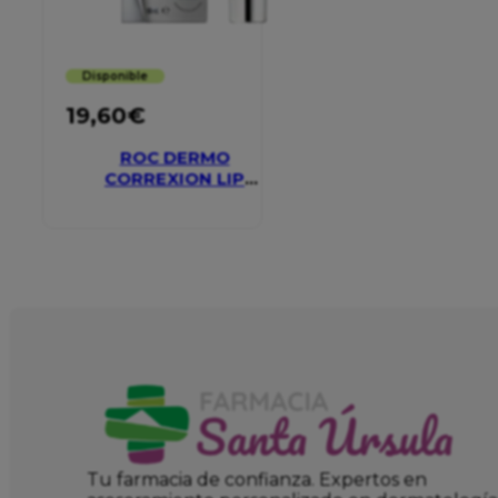
Disponible
19,60
€
ROC DERMO
CORREXION LIP
VOLUMIZER
Tu farmacia de confianza. Expertos en