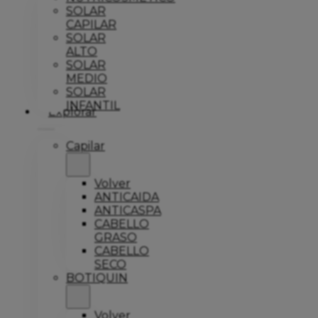
SOLAR
CAPILAR
SOLAR
ALTO
SOLAR
MEDIO
SOLAR
INFANTIL
Explorar
Capilar
Volver
ANTICAIDA
ANTICASPA
CABELLO
GRASO
CABELLO
SECO
BOTIQUIN
Volver