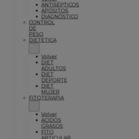
ANTISÉPTICOS
APÓSITOS
DIAGNÓSTICO
CONTROL
DE
PESO
DIETETICA
Volver
DIET
ADULTOS
DIET
DEPORTE
DIET
MUJER
FITOTERAPIA
Volver
ACIDOS
GRASOS
FITO
ARTICULAR