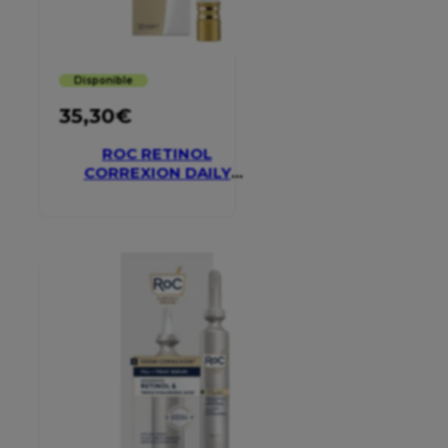
Disponible
35,30
€
ROC RETINOL
CORREXION DAILY
MOISTURISER SPF 30