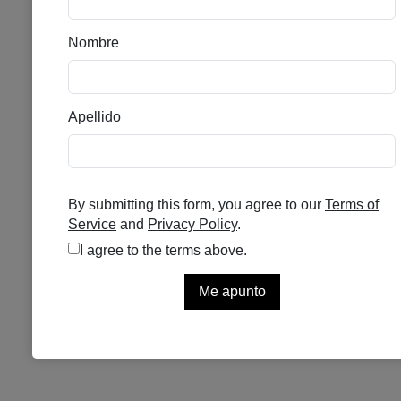
SVR CLAIRIAL DAY SPF30
30 ML
Se el primero en puntuar
Sin existencias
36,00
€
Corrector Unificador Del Tono Anti-
Manchas SPF30
Añadir a favoritos
SKU:
204320
Categorías:
DERMOCOSMETICA
,
DESPIGMENTANTE