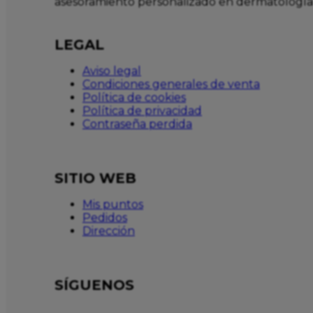
asesoramiento personalizado en dermatología
LEGAL
Aviso legal
Condiciones generales de venta
Política de cookies
Política de privacidad
Contraseña perdida
SITIO WEB
Mis puntos
Pedidos
Dirección
SÍGUENOS