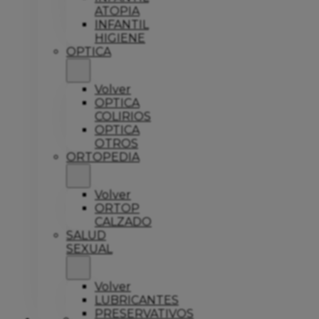
ATOPIA
INFANTIL
HIGIENE
OPTICA
Volver
OPTICA
COLIRIOS
OPTICA
OTROS
ORTOPEDIA
Volver
ORTOP
CALZADO
SALUD
SEXUAL
Volver
LUBRICANTES
PRESERVATIVOS