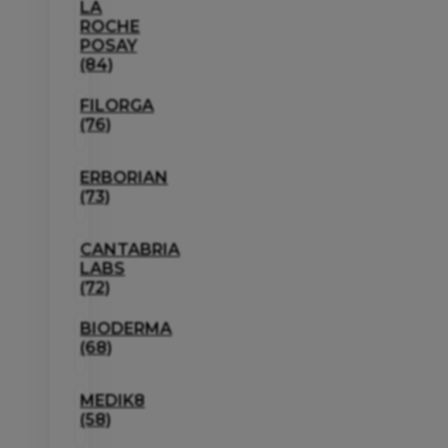
LA
ROCHE
POSAY
(84)
FILORGA
(76)
ERBORIAN
(73)
CANTABRIA
LABS
(72)
BIODERMA
(68)
MEDIK8
(58)