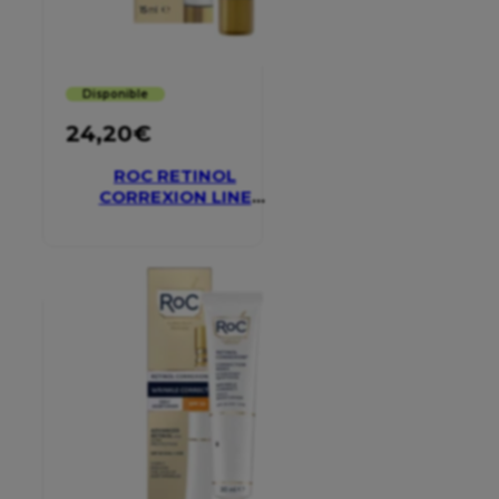
Disponible
24,20
€
ROC RETINOL
CORREXION LINE
SMOOTHING EYE
CREAM