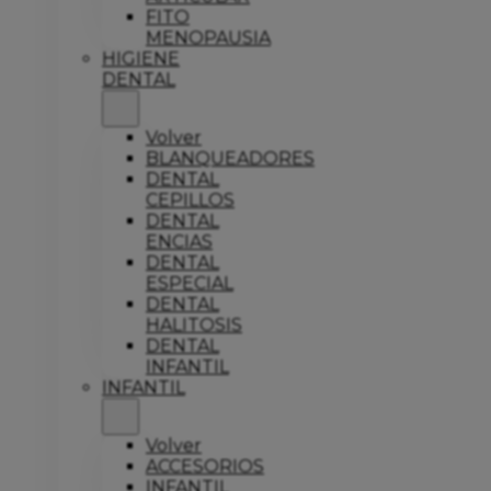
FITO
MENOPAUSIA
HIGIENE
DENTAL
Volver
BLANQUEADORES
DENTAL
CEPILLOS
DENTAL
ENCIAS
DENTAL
ESPECIAL
DENTAL
HALITOSIS
DENTAL
INFANTIL
INFANTIL
Volver
ACCESORIOS
INFANTIL