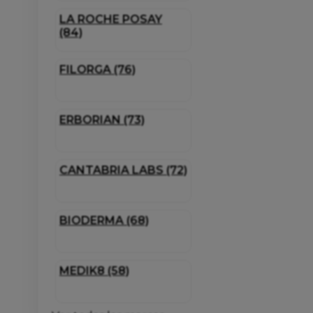
LA ROCHE POSAY
(84)
FILORGA (76)
ERBORIAN (73)
CANTABRIA LABS (72)
BIODERMA (68)
MEDIK8 (58)