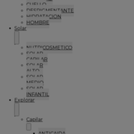
CUELLO
DESPIGMENTANTE
HIDRATACION
HOMBRE
Solar
NUTRICOSMETICO
SOLAR
CAPILAR
SOLAR
ALTO
SOLAR
MEDIO
SOLAR
INFANTIL
Explorar
Capilar
ANTICAIDA