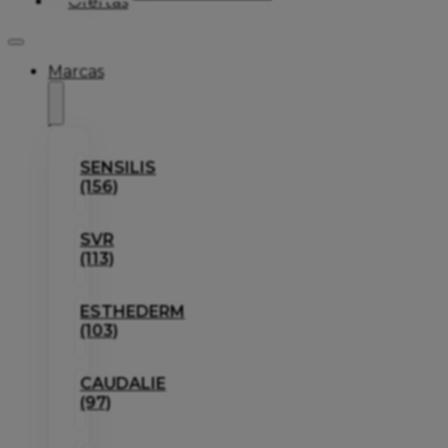
Ofertas
Marcas
SENSILIS
(156)
SVR
(113)
ESTHEDERM
(103)
CAUDALIE
(97)