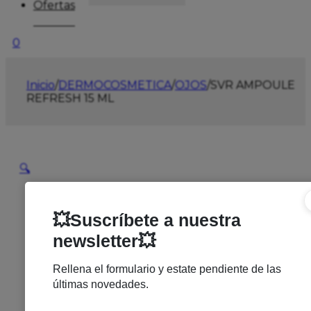
Ofertas
0
Inicio
/
DERMOCOSMETICA
/
OJOS
/
SVR AMPOULE
REFRESH 15 ML
🔍