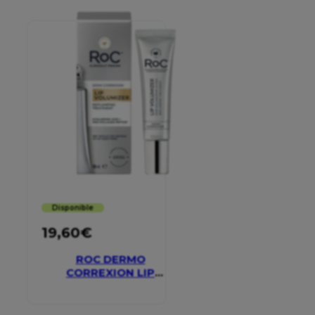
Disponible
19,60
€
ROC DERMO
CORREXION LIP
VOLUMIZER