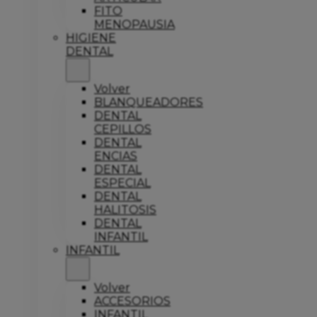
FITO
MENOPAUSIA
HIGIENE
DENTAL
Volver
BLANQUEADORES
DENTAL
CEPILLOS
DENTAL
ENCIAS
DENTAL
ESPECIAL
DENTAL
HALITOSIS
DENTAL
INFANTIL
INFANTIL
Volver
ACCESORIOS
INFANTIL