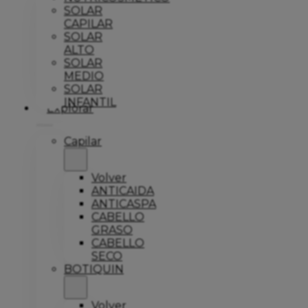
SOLAR
CAPILAR
SOLAR
ALTO
SOLAR
MEDIO
SOLAR
INFANTIL
Explorar
Capilar
Volver
ANTICAIDA
ANTICASPA
CABELLO
GRASO
CABELLO
SECO
BOTIQUIN
Volver