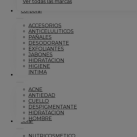
Ver todas las marcas
Corporal
ACCESORIOS
ANTICELULITICOS
PAÑALES
DESODORANTE
EXFOLIANTES
JABONES
HIDRATACION
HIGIENE
INTIMA
Dermo
ACNE
ANTIEDAD
CUELLO
DESPIGMENTANTE
HIDRATACION
HOMBRE
Solar
NUTRICOSMETICO