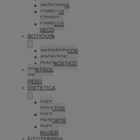
ANTICASPA
CABELLO
GRASO
CABELLO
SECO
BOTIQUIN
ANTISÉPTICOS
APÓSITOS
DIAGNÓSTICO
CONTROL
DE
PESO
DIETETICA
DIET
ADULTOS
DIET
DEPORTE
DIET
MUJER
FITOTERAPIA