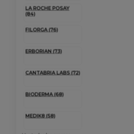
LA ROCHE POSAY
(84)
FILORGA (76)
ERBORIAN (73)
CANTABRIA LABS (72)
BIODERMA (68)
MEDIK8 (58)