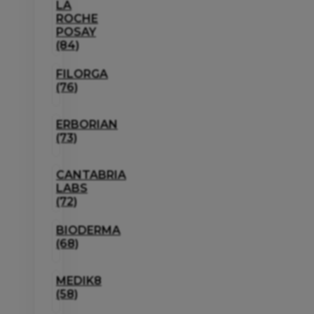
LA
ROCHE
POSAY
(84)
FILORGA
(76)
ERBORIAN
(73)
CANTABRIA
LABS
(72)
BIODERMA
(68)
MEDIK8
(58)