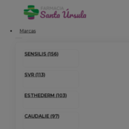
Marcas
SENSILIS (156)
SVR (113)
ESTHEDERM (103)
CAUDALIE (97)