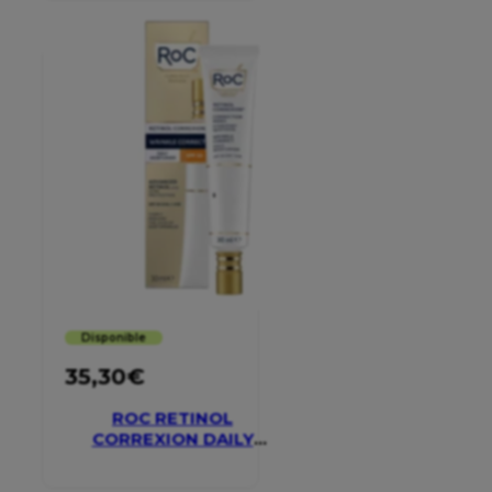
Disponible
35,30
€
ROC RETINOL
CORREXION DAILY
MOISTURISER SPF 30