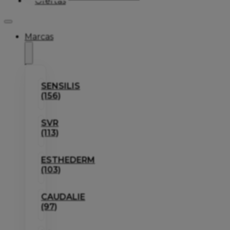
Ofertas
Marcas
SENSILIS
(156)
SVR
(113)
ESTHEDERM
(103)
CAUDALIE
(97)