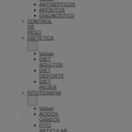
ANTISÉPTICOS
APÓSITOS
DIAGNÓSTICO
CONTROL
DE
PESO
DIETETICA
Volver
DIET
ADULTOS
DIET
DEPORTE
DIET
MUJER
FITOTERAPIA
Volver
ACIDOS
GRASOS
FITO
ARTICULAR