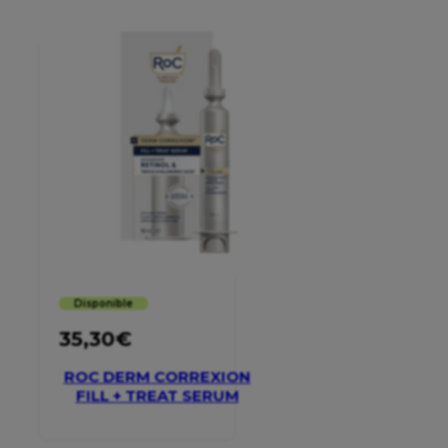
Disponible
35,30
€
ROC DERM CORREXION
FILL + TREAT SERUM