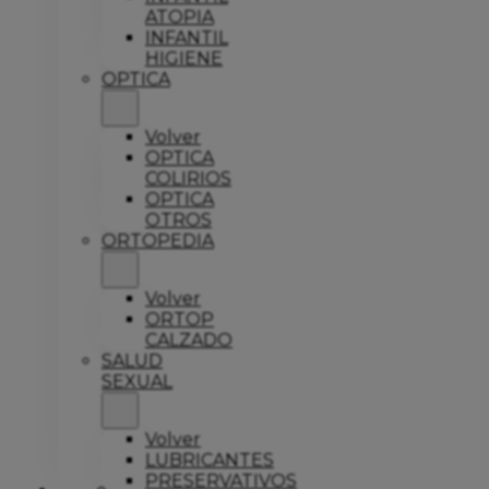
ATOPIA
INFANTIL
HIGIENE
OPTICA
Volver
OPTICA
COLIRIOS
OPTICA
OTROS
ORTOPEDIA
Volver
ORTOP
CALZADO
SALUD
SEXUAL
Volver
LUBRICANTES
PRESERVATIVOS