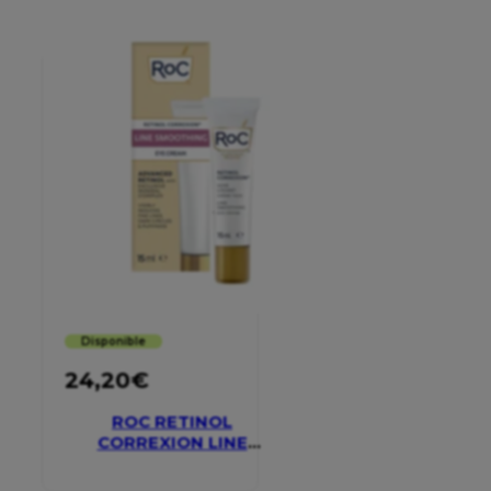
Disponible
24,20
€
ROC RETINOL
CORREXION LINE
SMOOTHING EYE
CREAM