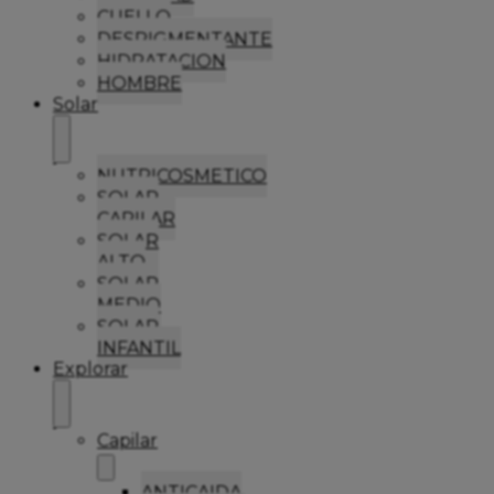
CUELLO
DESPIGMENTANTE
HIDRATACION
HOMBRE
Solar
NUTRICOSMETICO
SOLAR
CAPILAR
SOLAR
ALTO
SOLAR
MEDIO
SOLAR
INFANTIL
Explorar
Capilar
ANTICAIDA