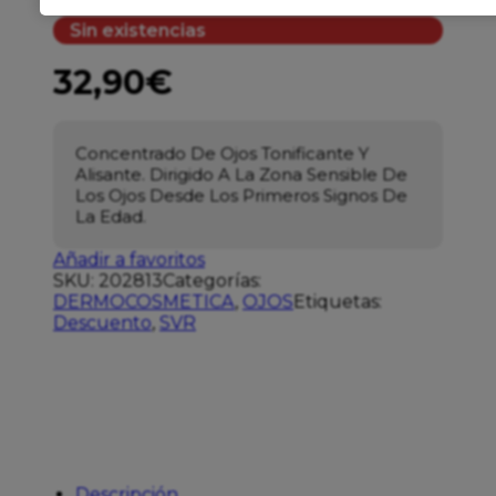
Sin existencias
32,90
€
Concentrado De Ojos Tonificante Y
Alisante. Dirigido A La Zona Sensible De
Los Ojos Desde Los Primeros Signos De
La Edad.
Añadir a favoritos
SKU:
202813
Categorías:
DERMOCOSMETICA
,
OJOS
Etiquetas:
Descuento
,
SVR
Descripción