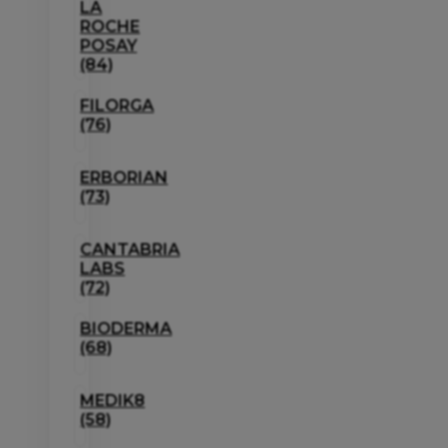
LA
ROCHE
POSAY
(84)
FILORGA
(76)
ERBORIAN
(73)
CANTABRIA
LABS
(72)
BIODERMA
(68)
MEDIK8
(58)