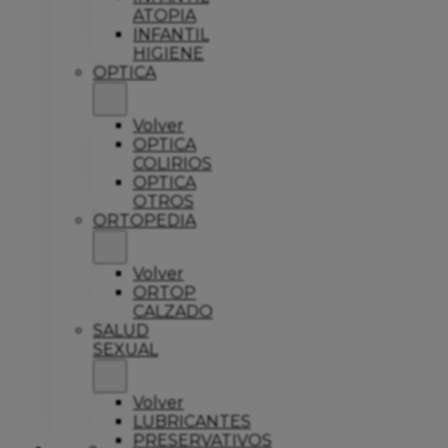
ATOPIA
INFANTIL
HIGIENE
OPTICA
Volver
OPTICA
COLIRIOS
OPTICA
OTROS
ORTOPEDIA
Volver
ORTOP
CALZADO
SALUD
SEXUAL
Volver
LUBRICANTES
PRESERVATIVOS