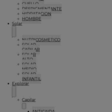
CUELLO
DESPIGMENTANTE
HIDRATACION
HOMBRE
Solar
NUTRICOSMETICO
SOLAR
CAPILAR
SOLAR
ALTO
SOLAR
MEDIO
SOLAR
INFANTIL
Explorar
Capilar
ANTICAIDA