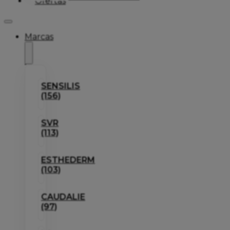
Ofertas
Marcas
SENSILIS
(156)
SVR
(113)
ESTHEDERM
(103)
CAUDALIE
(97)