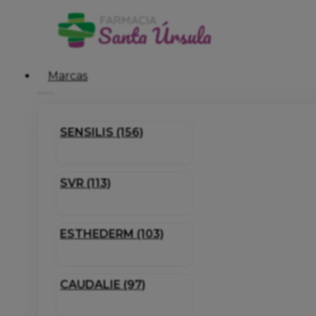
Marcas
SENSILIS (156)
SVR (113)
ESTHEDERM (103)
CAUDALIE (97)