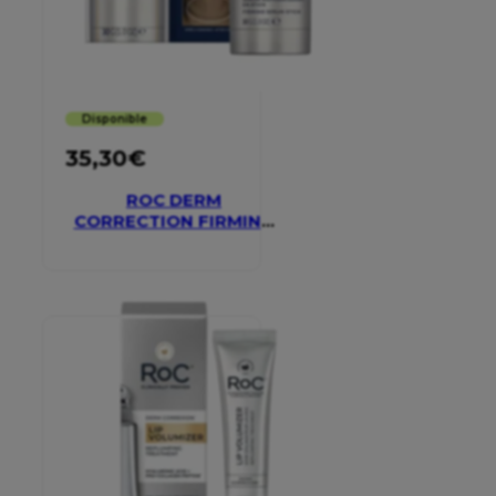
Disponible
35,30
€
ROC DERM
CORRECTION FIRMING
SERUM STICK