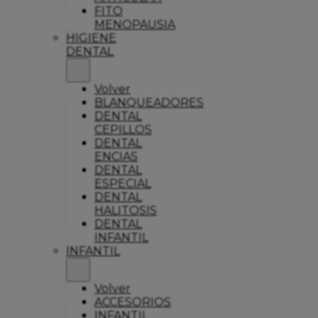
FITO
MENOPAUSIA
HIGIENE
DENTAL
Volver
BLANQUEADORES
DENTAL
CEPILLOS
DENTAL
ENCIAS
DENTAL
ESPECIAL
DENTAL
HALITOSIS
DENTAL
INFANTIL
INFANTIL
Volver
ACCESORIOS
INFANTIL