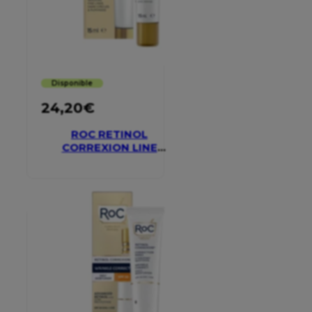
Disponible
24,20
€
ROC RETINOL
CORREXION LINE
SMOOTHING EYE
CREAM