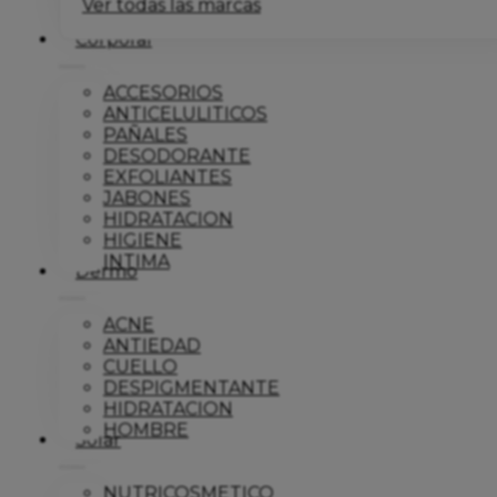
Ver todas las marcas
Corporal
ACCESORIOS
ANTICELULITICOS
PAÑALES
DESODORANTE
EXFOLIANTES
JABONES
HIDRATACION
HIGIENE
INTIMA
Dermo
ACNE
ANTIEDAD
CUELLO
DESPIGMENTANTE
HIDRATACION
HOMBRE
Solar
NUTRICOSMETICO