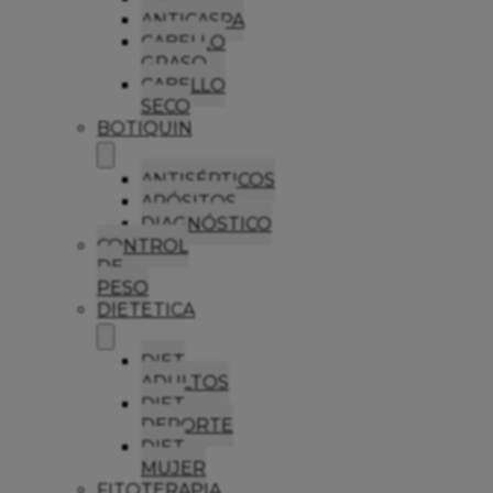
ANTICASPA
CABELLO
GRASO
CABELLO
SECO
BOTIQUIN
ANTISÉPTICOS
APÓSITOS
DIAGNÓSTICO
CONTROL
DE
PESO
DIETETICA
DIET
ADULTOS
DIET
DEPORTE
DIET
MUJER
FITOTERAPIA