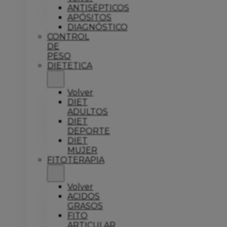
ANTISÉPTICOS
APÓSITOS
DIAGNÓSTICO
CONTROL
DE
PESO
DIETETICA
Volver
DIET
ADULTOS
DIET
DEPORTE
DIET
MUJER
FITOTERAPIA
Volver
ACIDOS
GRASOS
FITO
ARTICULAR