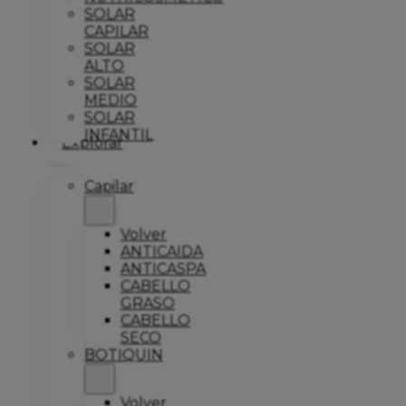
SOLAR
CAPILAR
SOLAR
ALTO
SOLAR
MEDIO
SOLAR
INFANTIL
Explorar
Capilar
Volver
ANTICAIDA
ANTICASPA
CABELLO
GRASO
CABELLO
SECO
BOTIQUIN
Volver