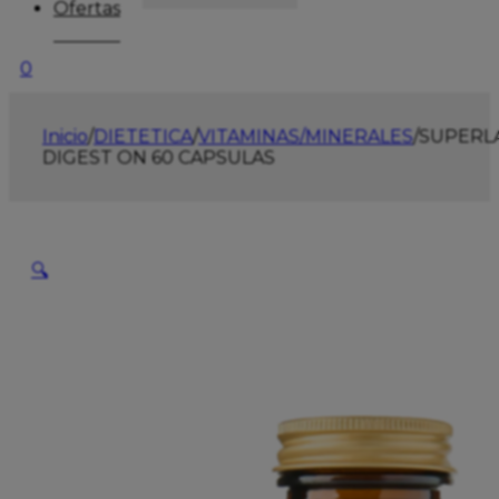
Ofertas
0
Inicio
/
DIETETICA
/
VITAMINAS/MINERALES
/
SUPERL
DIGEST ON 60 CAPSULAS
🔍