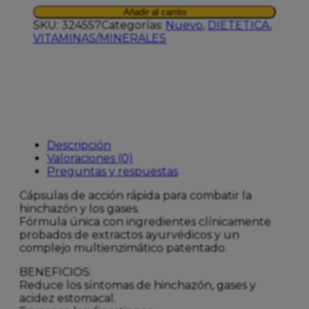
DIGEST
Añadir al carrito
ON
SKU:
324557
Categorías:
Nuevo
,
DIETETICA
,
60
VITAMINAS/MINERALES
CAPSULAS
cantidad
Descripción
Valoraciones (0)
Preguntas y respuestas
Cápsulas de acción rápida para combatir la
hinchazón y los gases.
Fórmula única con ingredientes clínicamente
probados de extractos ayurvédicos y un
complejo multienzimático patentado.
BENEFICIOS:
Reduce los síntomas de hinchazón, gases y
acidez estomacal.