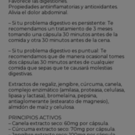
Favorece las digestiones.
Propiedades antiinflamatorias y antioxidantes.
Alivia el dolor abdominal.
– Si tu problema digestivo es persistente: Te
recomendamos un tratamiento de 3 meses
tomando una cápsula 30 minutos antes de la
comida y otra 30 minutos antes de la cena.
– Si tu problema digestivo es puntual: Te
recomendamos que de manera ocasional tomes
dos cápsulas 30 minutos antes de cualquier
comida que sepas que te causará molestias
digestivas.
Extractos de regaliz, jengibre, cúrcuma, canela,
complejo enzimático (amilasa, proteasa, celulasa,
lipasa y lactasa), bromelaína, pepsina,
antiaglomerante (estearato de magnesio),
almidón de maíz y celulosa.
PRINCIPIOS ACTIVOS
– Canela extracto seco: 60mg por cápsula.
– Cúrcuma extracto seco: 70mg por cápsula.
– Jengibre extracto seco: 100mg por cápsula.