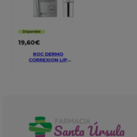
Disponible
19,60
€
ROC DERMO
CORREXION LIP
VOLUMIZER