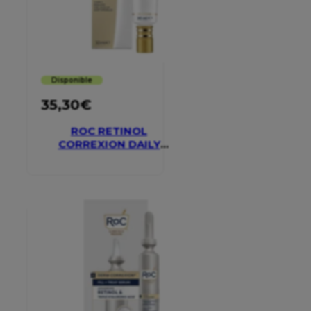
Disponible
35,30
€
ROC RETINOL
CORREXION DAILY
MOISTURISER SPF 30