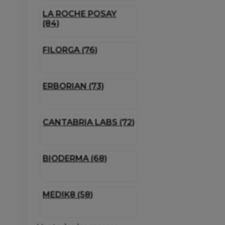
LA ROCHE POSAY
(84)
FILORGA (76)
ERBORIAN (73)
CANTABRIA LABS (72)
BIODERMA (68)
MEDIK8 (58)