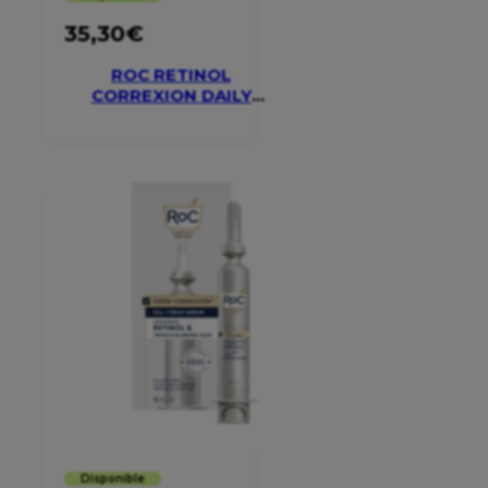
35,30
€
ROC RETINOL
CORREXION DAILY
MOISTURISER SPF 30
Disponible