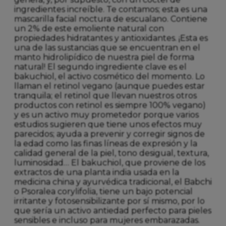
ingredientes increíble. Te contamos; esta es una
mascarilla facial noctura de escualano. Contiene
un 2% de este emoliente natural con
propiedades hidratantes y antioxidantes. ¡Esta es
una de las sustancias que se encuentran en el
manto hidrolipídico de nuestra piel de forma
natural! El segundo ingrediente clave es el
bakuchiol, el activo cosmético del momento. Lo
llaman el retinol vegano (aunque puedes estar
tranquila; el retinol que llevan nuestros otros
productos con retinol es siempre 100% vegano)
y es un activo muy prometedor porque varios
estudios sugieren que tiene unos efectos muy
parecidos; ayuda a prevenir y corregir signos de
la edad como las finas líneas de expresión y la
calidad general de la piel, tono desigual, textura,
luminosidad… El bakuchiol, que proviene de los
extractos de una planta india usada en la
medicina china y ayurvédica tradicional, el Babchi
o Psoralea corylifolia, tiene un bajo potencial
irritante y fotosensibilizante por sí mismo, por lo
que sería un activo antiedad perfecto para pieles
sensibles e incluso para mujeres embarazadas.