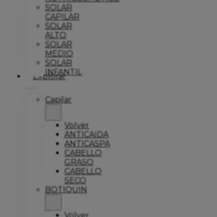
SOLAR
CAPILAR
SOLAR
ALTO
SOLAR
MEDIO
SOLAR
INFANTIL
Explorar
Capilar
Volver
ANTICAIDA
ANTICASPA
CABELLO
GRASO
CABELLO
SECO
BOTIQUIN
Volver