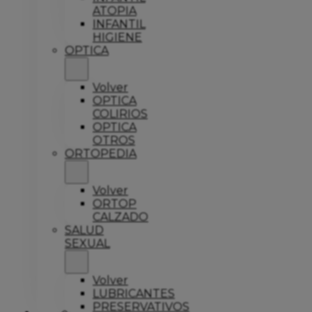
ATOPIA
INFANTIL
HIGIENE
OPTICA
Volver
OPTICA
COLIRIOS
OPTICA
OTROS
ORTOPEDIA
Volver
ORTOP
CALZADO
SALUD
SEXUAL
Volver
LUBRICANTES
PRESERVATIVOS