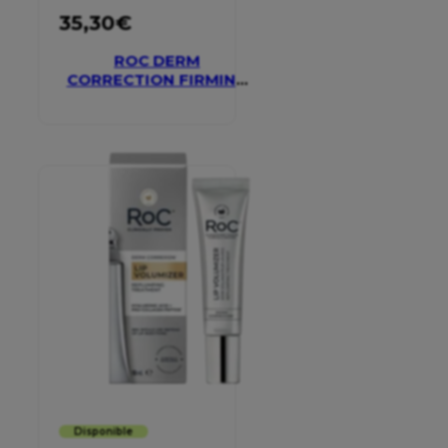
35,30
€
ROC DERM
CORRECTION FIRMING
SERUM STICK
Disponible