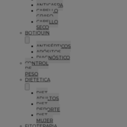
ANTICASPA
CABELLO
GRASO
CABELLO
SECO
BOTIQUIN
ANTISÉPTICOS
APÓSITOS
DIAGNÓSTICO
CONTROL
DE
PESO
DIETETICA
DIET
ADULTOS
DIET
DEPORTE
DIET
MUJER
FITOTERAPIA