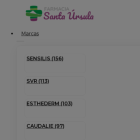
Marcas
SENSILIS (156)
SVR (113)
ESTHEDERM (103)
CAUDALIE (97)