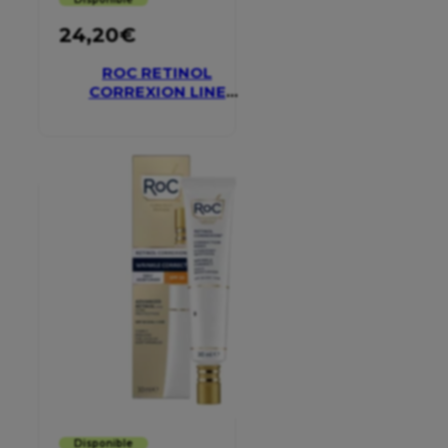
24,20
€
ROC RETINOL
CORREXION LINE
SMOOTHING EYE
CREAM
Disponible