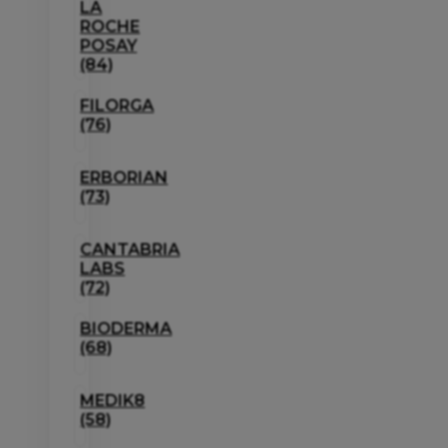
LA
ROCHE
POSAY
(84)
FILORGA
(76)
ERBORIAN
(73)
CANTABRIA
LABS
(72)
BIODERMA
(68)
MEDIK8
(58)