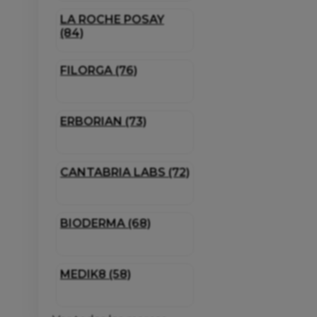
LA ROCHE POSAY
(84)
FILORGA (76)
ERBORIAN (73)
CANTABRIA LABS (72)
BIODERMA (68)
MEDIK8 (58)