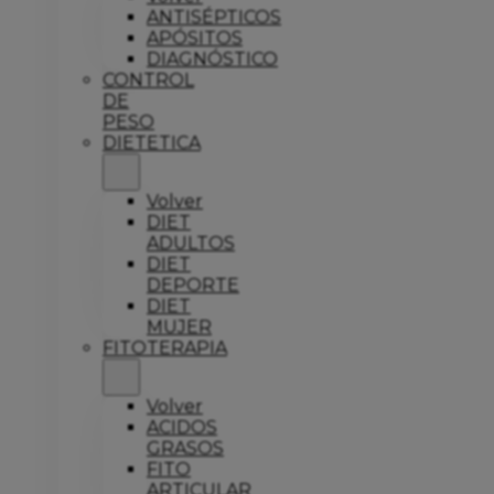
ANTISÉPTICOS
APÓSITOS
DIAGNÓSTICO
CONTROL
DE
PESO
DIETETICA
Volver
DIET
ADULTOS
DIET
DEPORTE
DIET
MUJER
FITOTERAPIA
Volver
ACIDOS
GRASOS
FITO
ARTICULAR