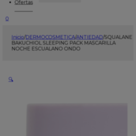
Ofertas
0
Inicio
/
DERMOCOSMETICA
/
ANTIEDAD
/
SQUALANE
BAKUCHIOL SLEEPING PACK MASCARILLA
NOCHE ESCUALANO ONDO
🔍