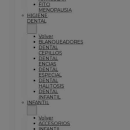
FITO
MENOPAUSIA
HIGIENE
DENTAL
Volver
BLANQUEADORES
DENTAL
CEPILLOS
DENTAL
ENCIAS
DENTAL
ESPECIAL
DENTAL
HALITOSIS
DENTAL
INFANTIL
INFANTIL
Volver
ACCESORIOS
INFANTIL