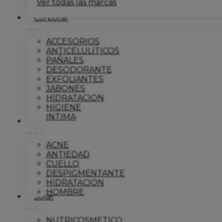
Ver todas las marcas
Corporal
ACCESORIOS
ANTICELULITICOS
PAÑALES
DESODORANTE
EXFOLIANTES
JABONES
HIDRATACION
HIGIENE
INTIMA
Dermo
ACNE
ANTIEDAD
CUELLO
DESPIGMENTANTE
HIDRATACION
HOMBRE
Solar
NUTRICOSMETICO