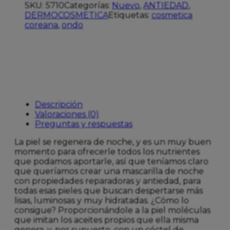
SKU:
5710
Categorías:
Nuevo
,
ANTIEDAD
,
DERMOCOSMETICA
Etiquetas:
cosmetica
coreana
,
ondo
Descripción
Valoraciones (0)
Preguntas y respuestas
La piel se regenera de noche, y es un muy buen
momento para ofrecerle todos los nutrientes
que podamos aportarle, así que teníamos claro
que queríamos crear una mascarilla de noche
con propiedades reparadoras y antiedad, para
todas esas pieles que buscan despertarse más
lisas, luminosas y muy hidratadas. ¿Cómo lo
consigue? Proporcionándole a la piel moléculas
que imitan los aceites propios que ella misma
genera, y, por supuesto, con un cóctel de