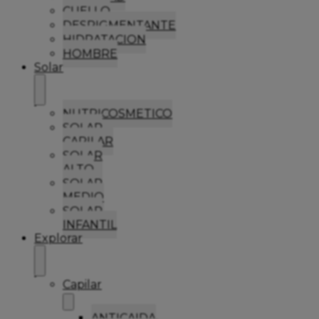
CUELLO
DESPIGMENTANTE
HIDRATACION
HOMBRE
Solar
NUTRICOSMETICO
SOLAR
CAPILAR
SOLAR
ALTO
SOLAR
MEDIO
SOLAR
INFANTIL
Explorar
Capilar
ANTICAIDA