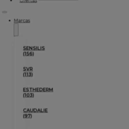
Ofertas
Marcas
SENSILIS
(156)
SVR
(113)
ESTHEDERM
(103)
CAUDALIE
(97)