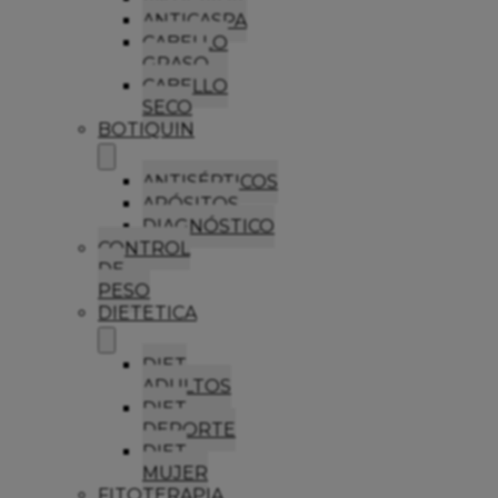
ANTICASPA
CABELLO
GRASO
CABELLO
SECO
BOTIQUIN
ANTISÉPTICOS
APÓSITOS
DIAGNÓSTICO
CONTROL
DE
PESO
DIETETICA
DIET
ADULTOS
DIET
DEPORTE
DIET
MUJER
FITOTERAPIA