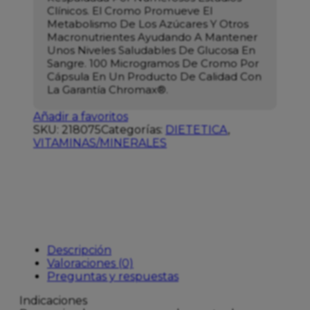
Clínicos. El Cromo Promueve El
Metabolismo De Los Azúcares Y Otros
Macronutrientes Ayudando A Mantener
Unos Niveles Saludables De Glucosa En
Sangre.
100 Microgramos De Cromo Por
Cápsula En Un Producto De Calidad Con
La Garantía Chromax®.
Añadir a favoritos
SKU:
218075
Categorías:
DIETETICA
,
VITAMINAS/MINERALES
Descripción
Valoraciones (0)
Preguntas y respuestas
Indicaciones