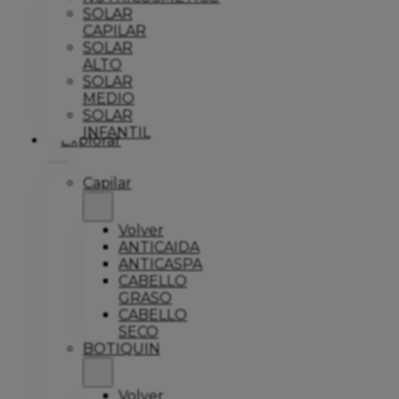
SOLAR
CAPILAR
SOLAR
ALTO
SOLAR
MEDIO
SOLAR
INFANTIL
Explorar
Capilar
Volver
ANTICAIDA
ANTICASPA
CABELLO
GRASO
CABELLO
SECO
BOTIQUIN
Volver