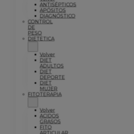
ANTISÉPTICOS
APÓSITOS
DIAGNÓSTICO
CONTROL
DE
PESO
DIETETICA
Volver
DIET
ADULTOS
DIET
DEPORTE
DIET
MUJER
FITOTERAPIA
Volver
ACIDOS
GRASOS
FITO
ARTICULAR