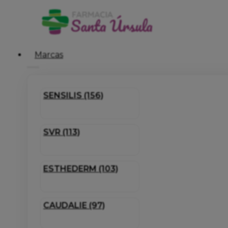
Marcas
SENSILIS (156)
SVR (113)
ESTHEDERM (103)
CAUDALIE (97)