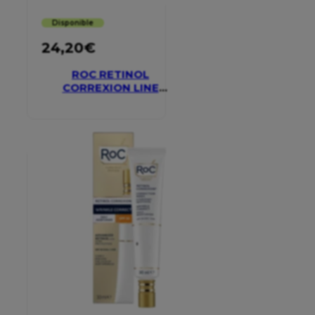
Disponible
24,20
€
ROC RETINOL
CORREXION LINE
SMOOTHING EYE
CREAM