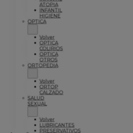
ATOPIA
INFANTIL
HIGIENE
OPTICA
Volver
OPTICA
COLIRIOS
OPTICA
OTROS
ORTOPEDIA
Volver
ORTOP
CALZADO
SALUD
SEXUAL
Volver
LUBRICANTES
PRESERVATIVOS