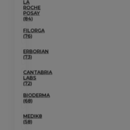
LA
ROCHE
POSAY
(84)
FILORGA
(76)
ERBORIAN
(73)
CANTABRIA
LABS
(72)
BIODERMA
(68)
MEDIK8
(58)