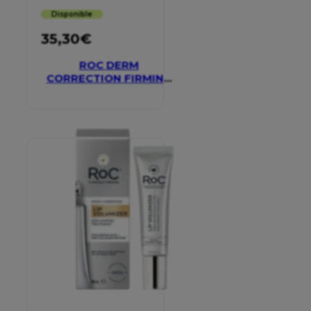
Disponible
35,30
€
ROC DERM
CORRECTION FIRMING
SERUM STICK