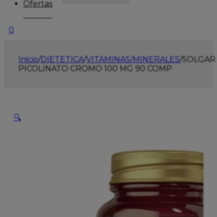
Ofertas
0
Inicio
/
DIETETICA
/
VITAMINAS/MINERALES
/
SOLGAR
PICOLINATO CROMO 100 MG 90 COMP
🔍