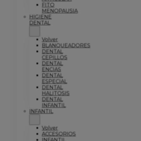
FITO
MENOPAUSIA
HIGIENE
DENTAL
Volver
BLANQUEADORES
DENTAL
CEPILLOS
DENTAL
ENCIAS
DENTAL
ESPECIAL
DENTAL
HALITOSIS
DENTAL
INFANTIL
INFANTIL
Volver
ACCESORIOS
INFANTIL