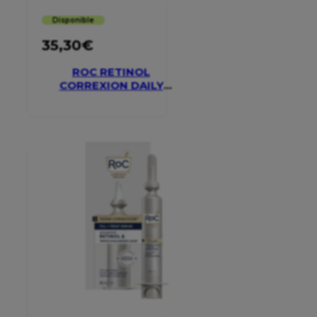
Disponible
35,30
€
ROC RETINOL
CORREXION DAILY
MOISTURISER SPF 30