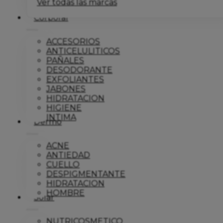
Ver todas las marcas
Corporal
ACCESORIOS
ANTICELULITICOS
PAÑALES
DESODORANTE
EXFOLIANTES
JABONES
HIDRATACION
HIGIENE
INTIMA
Dermo
ACNE
ANTIEDAD
CUELLO
DESPIGMENTANTE
HIDRATACION
HOMBRE
Solar
NUTRICOSMETICO