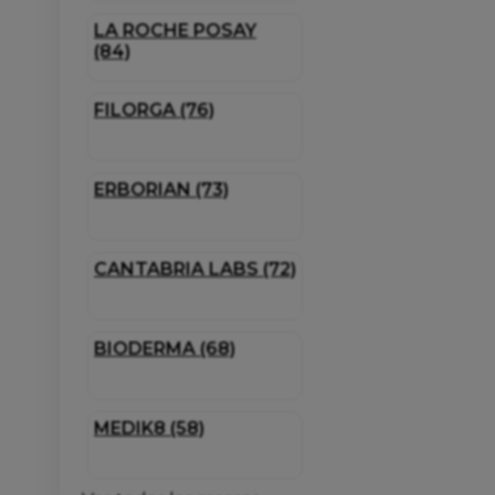
LA ROCHE POSAY
(84)
FILORGA (76)
ERBORIAN (73)
CANTABRIA LABS (72)
BIODERMA (68)
MEDIK8 (58)