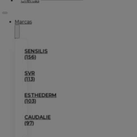
Ofertas
Marcas
SENSILIS
(156)
SVR
(113)
ESTHEDERM
(103)
CAUDALIE
(97)