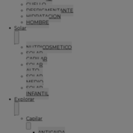
CUELLO
DESPIGMENTANTE
HIDRATACION
HOMBRE
Solar
NUTRICOSMETICO
SOLAR
CAPILAR
SOLAR
ALTO
SOLAR
MEDIO
SOLAR
INFANTIL
Explorar
Capilar
ANTICAIDA