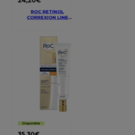
24,20
€
ROC RETINOL
CORREXION LINE
SMOOTHING EYE
CREAM
Disponible
35,30
€