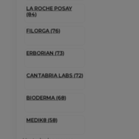
LA ROCHE POSAY
(84)
FILORGA (76)
ERBORIAN (73)
CANTABRIA LABS (72)
BIODERMA (68)
MEDIK8 (58)