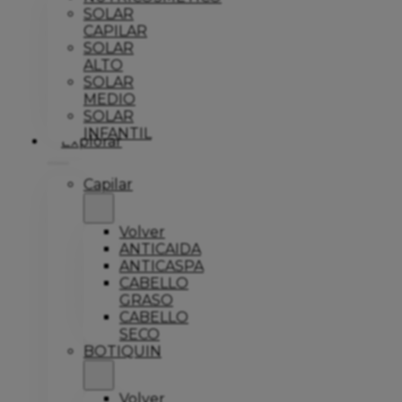
SOLAR
CAPILAR
SOLAR
ALTO
SOLAR
MEDIO
SOLAR
INFANTIL
Explorar
Capilar
Volver
ANTICAIDA
ANTICASPA
CABELLO
GRASO
CABELLO
SECO
BOTIQUIN
Volver