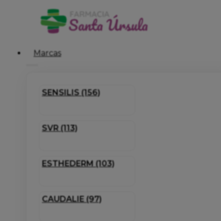
Marcas
SENSILIS (156)
SVR (113)
ESTHEDERM (103)
CAUDALIE (97)