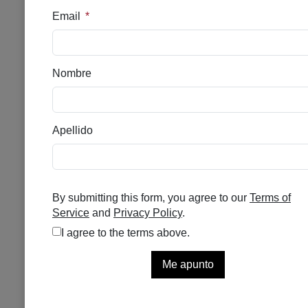
DISCOLORATION DEFENSE
30 ML
Se el primero en puntuar
Disponible
96,75
€
El Corrector De Manchas De Uso Diario
Contra La Hiperpigmentación De La Piel
Que Consigue Una Piel Más Radiante Y
Unificada.
TIPOS DE PIEL: Seca. Normal. Grasa.
Mixta
PROBLEMÁTICA DE LA
PIEL:Pigmentación-Manchas