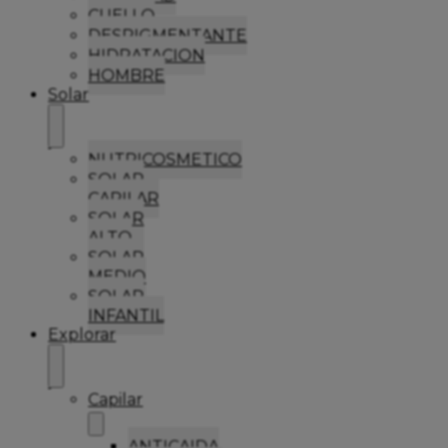
CUELLO
DESPIGMENTANTE
HIDRATACION
HOMBRE
Solar
NUTRICOSMETICO
SOLAR
CAPILAR
SOLAR
ALTO
SOLAR
MEDIO
SOLAR
INFANTIL
Explorar
Capilar
ANTICAIDA