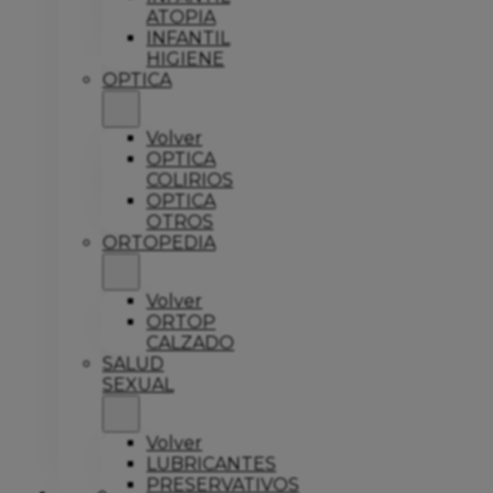
ATOPIA
INFANTIL
HIGIENE
OPTICA
Volver
OPTICA
COLIRIOS
OPTICA
OTROS
ORTOPEDIA
Volver
ORTOP
CALZADO
SALUD
SEXUAL
Volver
LUBRICANTES
PRESERVATIVOS