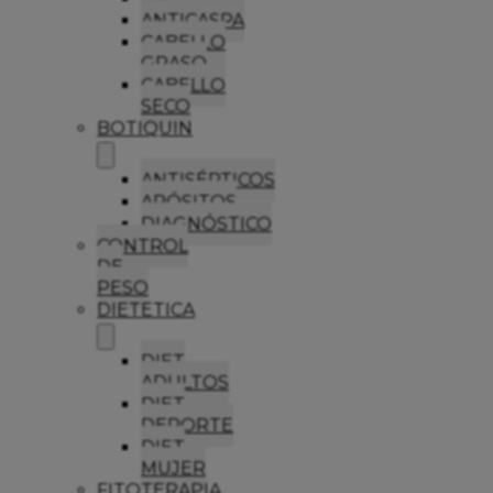
ANTICASPA
CABELLO
GRASO
CABELLO
SECO
BOTIQUIN
ANTISÉPTICOS
APÓSITOS
DIAGNÓSTICO
CONTROL
DE
PESO
DIETETICA
DIET
ADULTOS
DIET
DEPORTE
DIET
MUJER
FITOTERAPIA