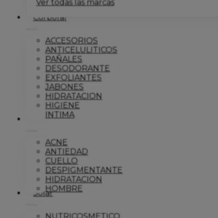
Ver todas las marcas
Corporal
ACCESORIOS
ANTICELULITICOS
PAÑALES
DESODORANTE
EXFOLIANTES
JABONES
HIDRATACION
HIGIENE
INTIMA
Dermo
ACNE
ANTIEDAD
CUELLO
DESPIGMENTANTE
HIDRATACION
HOMBRE
Solar
NUTRICOSMETICO