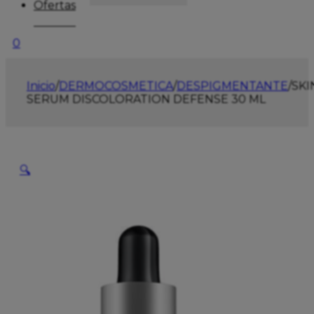
Ofertas
0
Inicio
/
DERMOCOSMETICA
/
DESPIGMENTANTE
/
SKI
SERUM DISCOLORATION DEFENSE 30 ML
🔍