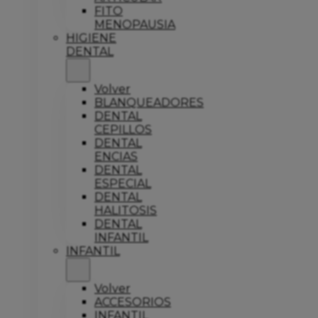
FITO
MENOPAUSIA
HIGIENE
DENTAL
Volver
BLANQUEADORES
DENTAL
CEPILLOS
DENTAL
ENCIAS
DENTAL
ESPECIAL
DENTAL
HALITOSIS
DENTAL
INFANTIL
INFANTIL
Volver
ACCESORIOS
INFANTIL