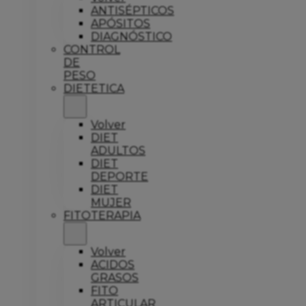
ANTISÉPTICOS
APÓSITOS
DIAGNÓSTICO
CONTROL
DE
PESO
DIETETICA
Volver
DIET
ADULTOS
DIET
DEPORTE
DIET
MUJER
FITOTERAPIA
Volver
ACIDOS
GRASOS
FITO
ARTICULAR