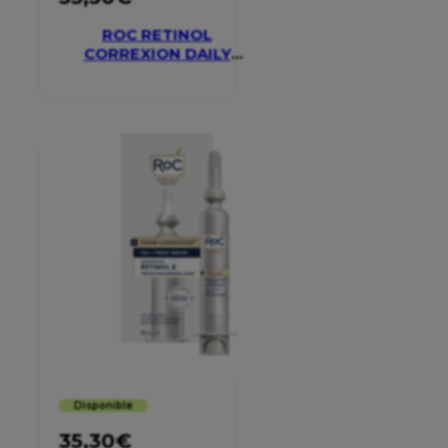
ROC RETINOL
CORREXION DAILY
MOISTURISER SPF 30
Disponible
35,30
€