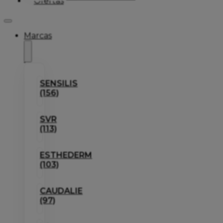
Ofertas
Marcas
SENSILIS
(156)
SVR
(113)
ESTHEDERM
(103)
CAUDALIE
(97)