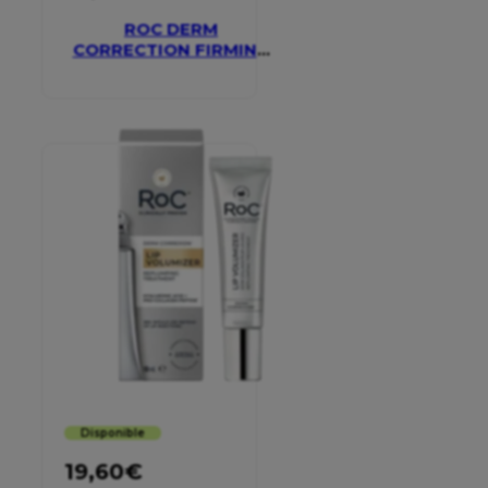
ROC DERM
CORRECTION FIRMING
SERUM STICK
Disponible
19,60
€