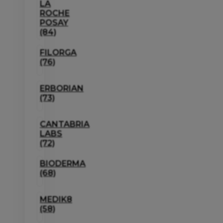
LA
ROCHE
POSAY
(84)
FILORGA
(76)
ERBORIAN
(73)
CANTABRIA
LABS
(72)
BIODERMA
(68)
MEDIK8
(58)