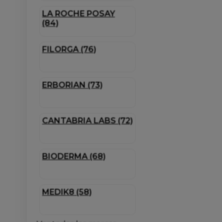
LA ROCHE POSAY
(84)
FILORGA (76)
ERBORIAN (73)
CANTABRIA LABS (72)
BIODERMA (68)
MEDIK8 (58)