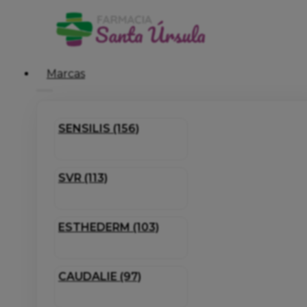
Marcas
SENSILIS (156)
SVR (113)
ESTHEDERM (103)
CAUDALIE (97)