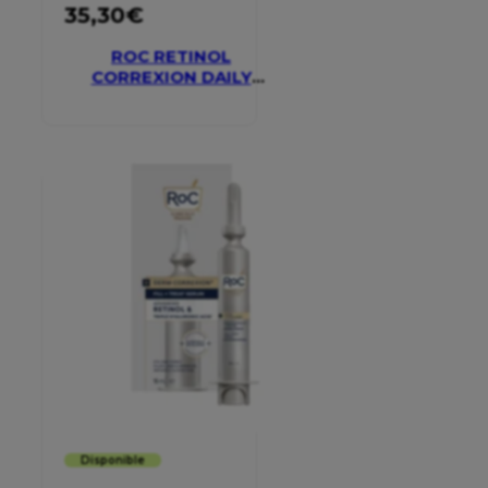
35,30
€
ROC RETINOL
CORREXION DAILY
MOISTURISER SPF 30
Disponible