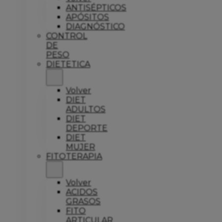
ANTISÉPTICOS
APÓSITOS
DIAGNÓSTICO
CONTROL
DE
PESO
DIETETICA
Volver
DIET
ADULTOS
DIET
DEPORTE
DIET
MUJER
FITOTERAPIA
Volver
ACIDOS
GRASOS
FITO
ARTICULAR