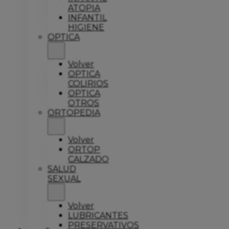
ATOPIA
INFANTIL
HIGIENE
OPTICA
Volver
OPTICA
COLIRIOS
OPTICA
OTROS
ORTOPEDIA
Volver
ORTOP
CALZADO
SALUD
SEXUAL
Volver
LUBRICANTES
PRESERVATIVOS