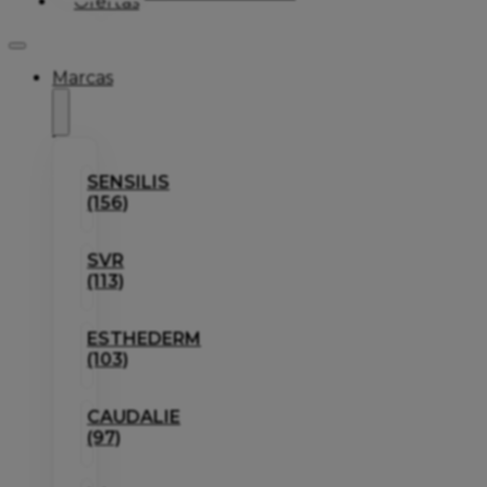
Ofertas
Marcas
SENSILIS
(156)
SVR
(113)
ESTHEDERM
(103)
CAUDALIE
(97)