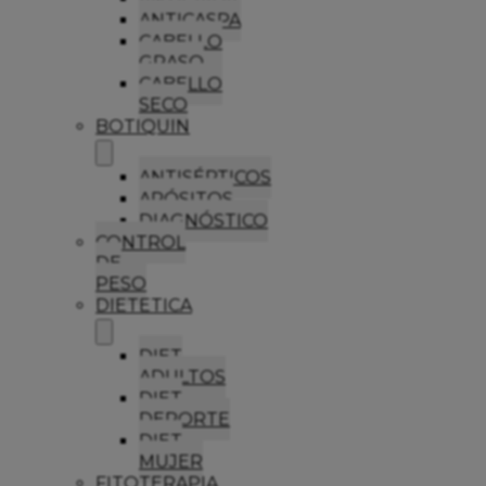
ANTICASPA
CABELLO
GRASO
CABELLO
SECO
BOTIQUIN
ANTISÉPTICOS
APÓSITOS
DIAGNÓSTICO
CONTROL
DE
PESO
DIETETICA
DIET
ADULTOS
DIET
DEPORTE
DIET
MUJER
FITOTERAPIA