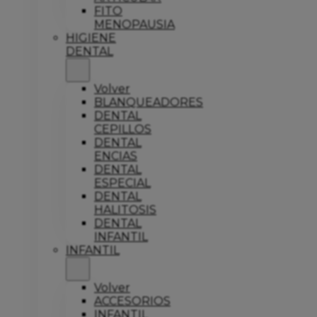
FITO
MENOPAUSIA
HIGIENE
DENTAL
Volver
BLANQUEADORES
DENTAL
CEPILLOS
DENTAL
ENCIAS
DENTAL
ESPECIAL
DENTAL
HALITOSIS
DENTAL
INFANTIL
INFANTIL
Volver
ACCESORIOS
INFANTIL