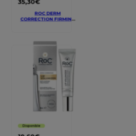
35,30
€
ROC DERM
CORRECTION FIRMING
SERUM STICK
Disponible