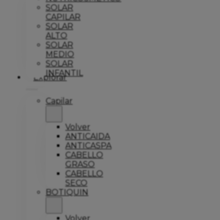
SOLAR
CAPILAR
SOLAR
ALTO
SOLAR
MEDIO
SOLAR
INFANTIL
Explorar
Capilar
Volver
ANTICAIDA
ANTICASPA
CABELLO
GRASO
CABELLO
SECO
BOTIQUIN
Volver