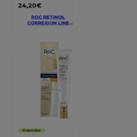
24,20
€
ROC RETINOL
CORREXION LINE
SMOOTHING EYE
CREAM
Disponible