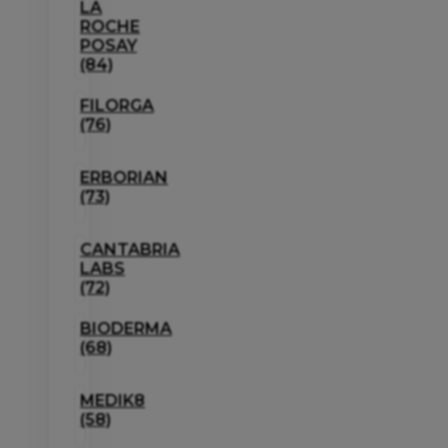
LA
ROCHE
POSAY
(84)
FILORGA
(76)
ERBORIAN
(73)
CANTABRIA
LABS
(72)
BIODERMA
(68)
MEDIK8
(58)