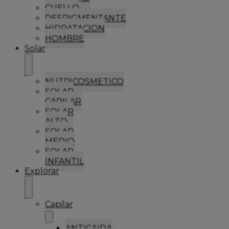
CUELLO
DESPIGMENTANTE
HIDRATACION
HOMBRE
Solar
NUTRICOSMETICO
SOLAR
CAPILAR
SOLAR
ALTO
SOLAR
MEDIO
SOLAR
INFANTIL
Explorar
Capilar
ANTICAIDA