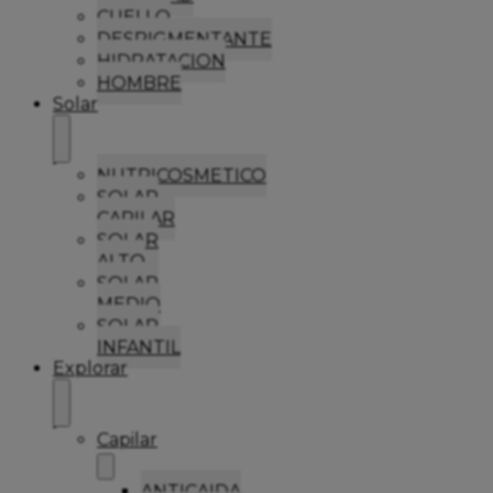
CUELLO
DESPIGMENTANTE
HIDRATACION
HOMBRE
Solar
NUTRICOSMETICO
SOLAR
CAPILAR
SOLAR
ALTO
SOLAR
MEDIO
SOLAR
INFANTIL
Explorar
Capilar
ANTICAIDA