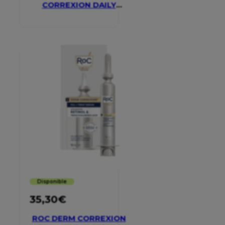
CORREXION DAILY
MOISTURISER SPF 30
Disponible
35,30
€
ROC DERM CORREXION