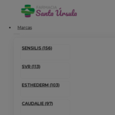
Marcas
SENSILIS (156)
SVR (113)
ESTHEDERM (103)
CAUDALIE (97)