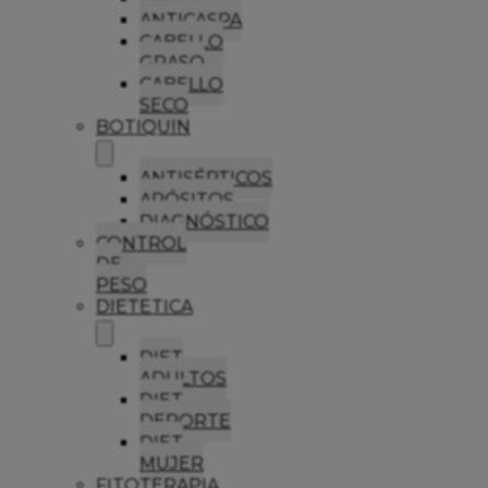
ANTICASPA
CABELLO
GRASO
CABELLO
SECO
BOTIQUIN
ANTISÉPTICOS
APÓSITOS
DIAGNÓSTICO
CONTROL
DE
PESO
DIETETICA
DIET
ADULTOS
DIET
DEPORTE
DIET
MUJER
FITOTERAPIA