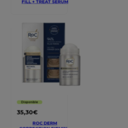
FILL + TREAT SERUM
Disponible
35,30
€
ROC DERM