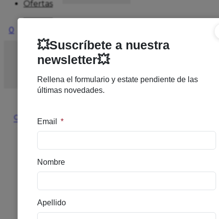
Ofertas
0
Inicio
/
DERMOCOSMETICA
/
DESPIGMENTANTE
/
SES
AZELAC LOCION 100 ML
🔍