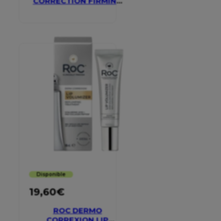
CORRECTION FIRMING
SERUM STICK
Disponible
19,60
€
ROC DERMO
CORREXION LIP