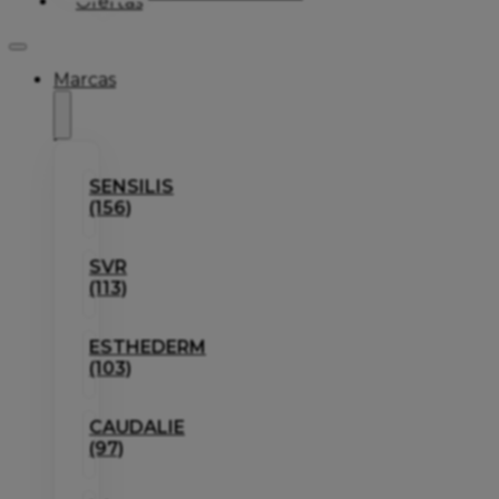
Ofertas
Marcas
SENSILIS
(156)
SVR
(113)
ESTHEDERM
(103)
CAUDALIE
(97)