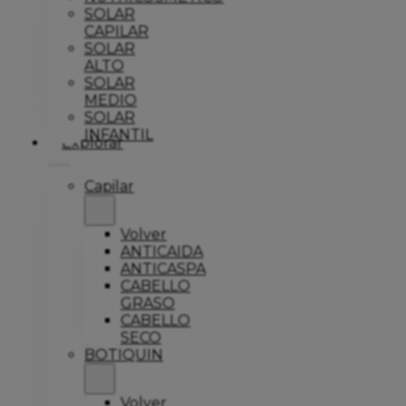
SOLAR
CAPILAR
SOLAR
ALTO
SOLAR
MEDIO
SOLAR
INFANTIL
Explorar
Capilar
Volver
ANTICAIDA
ANTICASPA
CABELLO
GRASO
CABELLO
SECO
BOTIQUIN
Volver