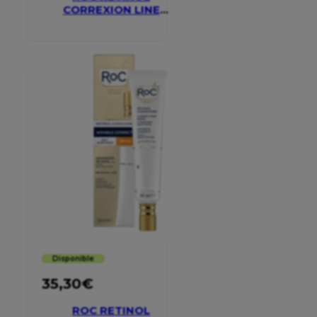
CORREXION LINE
SMOOTHING EYE
CREAM
Disponible
35,30
€
ROC RETINOL