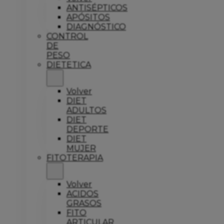
ANTISÉPTICOS
APÓSITOS
DIAGNÓSTICO
CONTROL
DE
PESO
DIETETICA
Volver
DIET
ADULTOS
DIET
DEPORTE
DIET
MUJER
FITOTERAPIA
Volver
ACIDOS
GRASOS
FITO
ARTICULAR