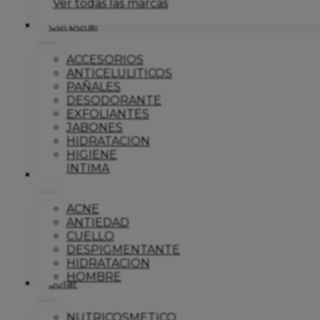
Ver todas las marcas
Corporal
ACCESORIOS
ANTICELULITICOS
PAÑALES
DESODORANTE
EXFOLIANTES
JABONES
HIDRATACION
HIGIENE
INTIMA
Dermo
ACNE
ANTIEDAD
CUELLO
DESPIGMENTANTE
HIDRATACION
HOMBRE
Solar
NUTRICOSMETICO