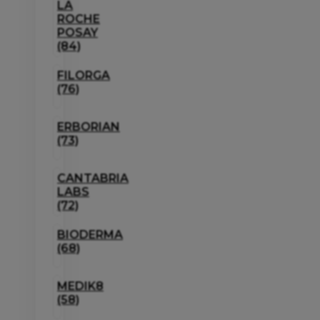
LA
ROCHE
POSAY
(84)
FILORGA
(76)
ERBORIAN
(73)
CANTABRIA
LABS
(72)
BIODERMA
(68)
MEDIK8
(58)