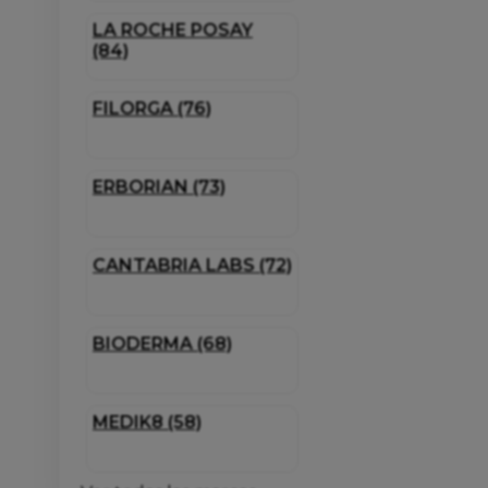
LA ROCHE POSAY
(84)
FILORGA (76)
ERBORIAN (73)
CANTABRIA LABS (72)
BIODERMA (68)
MEDIK8 (58)