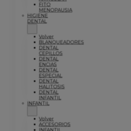
FITO
MENOPAUSIA
HIGIENE
DENTAL
Volver
BLANQUEADORES
DENTAL
CEPILLOS
DENTAL
ENCIAS
DENTAL
ESPECIAL
DENTAL
HALITOSIS
DENTAL
INFANTIL
INFANTIL
Volver
ACCESORIOS
INFANTIL