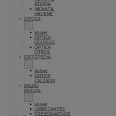
ATOPIA
INFANTIL
HIGIENE
OPTICA
Volver
OPTICA
COLIRIOS
OPTICA
OTROS
ORTOPEDIA
Volver
ORTOP
CALZADO
SALUD
SEXUAL
Volver
LUBRICANTES
PRESERVATIVOS