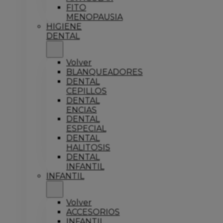
FITO
MENOPAUSIA
HIGIENE
DENTAL
Volver
BLANQUEADORES
DENTAL
CEPILLOS
DENTAL
ENCIAS
DENTAL
ESPECIAL
DENTAL
HALITOSIS
DENTAL
INFANTIL
INFANTIL
Volver
ACCESORIOS
INFANTIL