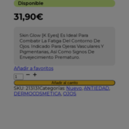
Disponible
31,90
€
Skin Glow [K Eyes] Es Ideal Para
Combatir La Fatiga Del Contorno De
Ojos. Indicado Para Ojeras Vasculares Y
Pigmentarias, Así Como Signos De
Envejecimiento Prematuro.
Añadir a favoritos
SENSILS
SKIN
Añadir al carrito
GLOW
SKU:
213131
Categorías:
Nuevo
,
ANTIEDAD
,
K
DERMOCOSMETICA
,
OJOS
EYES
15ML
cantidad