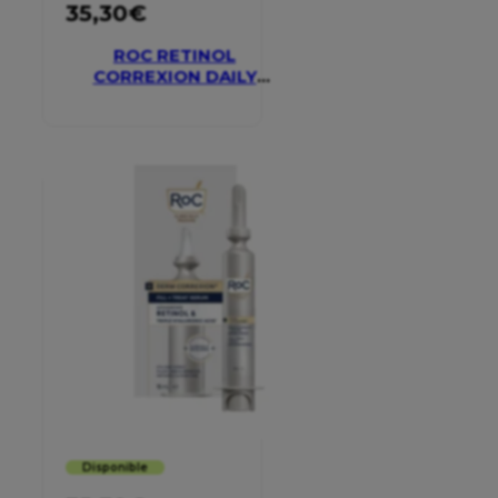
35,30
€
ROC RETINOL
CORREXION DAILY
MOISTURISER SPF 30
Disponible