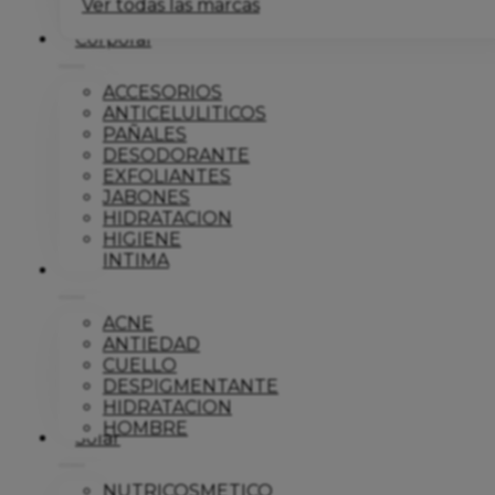
Ver todas las marcas
Corporal
ACCESORIOS
ANTICELULITICOS
PAÑALES
DESODORANTE
EXFOLIANTES
JABONES
HIDRATACION
HIGIENE
INTIMA
Dermo
ACNE
ANTIEDAD
CUELLO
DESPIGMENTANTE
HIDRATACION
HOMBRE
Solar
NUTRICOSMETICO