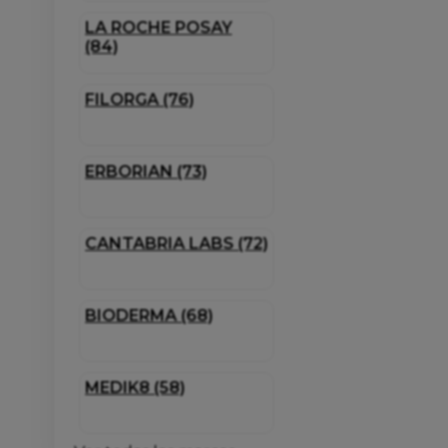
LA ROCHE POSAY
(84)
FILORGA (76)
ERBORIAN (73)
CANTABRIA LABS (72)
BIODERMA (68)
MEDIK8 (58)