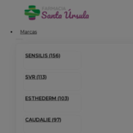
Marcas
SENSILIS (156)
SVR (113)
ESTHEDERM (103)
CAUDALIE (97)