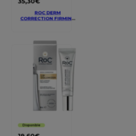
35,30
€
ROC DERM
CORRECTION FIRMING
SERUM STICK
Disponible
19,60
€