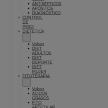
ANTISÉPTICOS
APÓSITOS
DIAGNÓSTICO
CONTROL
DE
PESO
DIETETICA
Volver
DIET
ADULTOS
DIET
DEPORTE
DIET
MUJER
FITOTERAPIA
Volver
ACIDOS
GRASOS
FITO
ARTICULAR