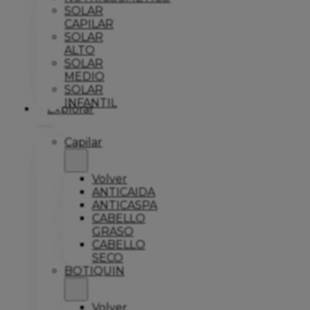
SOLAR
CAPILAR
SOLAR
ALTO
SOLAR
MEDIO
SOLAR
INFANTIL
Explorar
Capilar
Volver
ANTICAIDA
ANTICASPA
CABELLO
GRASO
CABELLO
SECO
BOTIQUIN
Volver