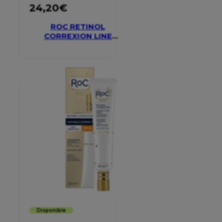
24,20
€
ROC RETINOL
CORREXION LINE
SMOOTHING EYE
CREAM
Disponible