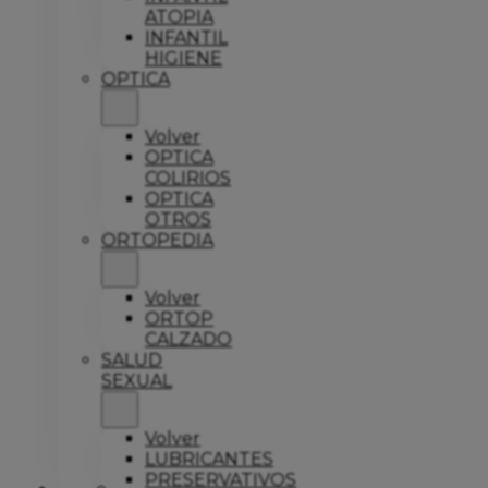
ATOPIA
INFANTIL
HIGIENE
OPTICA
Volver
OPTICA
COLIRIOS
OPTICA
OTROS
ORTOPEDIA
Volver
ORTOP
CALZADO
SALUD
SEXUAL
Volver
LUBRICANTES
PRESERVATIVOS