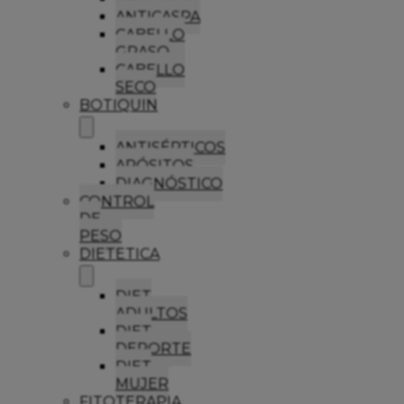
ANTICASPA
CABELLO
GRASO
CABELLO
SECO
BOTIQUIN
ANTISÉPTICOS
APÓSITOS
DIAGNÓSTICO
CONTROL
DE
PESO
DIETETICA
DIET
ADULTOS
DIET
DEPORTE
DIET
MUJER
FITOTERAPIA