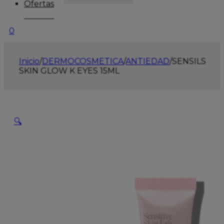
Ofertas
0
Inicio
/
DERMOCOSMETICA
/
ANTIEDAD
/
SENSILS
SKIN GLOW K EYES 15ML
🔍