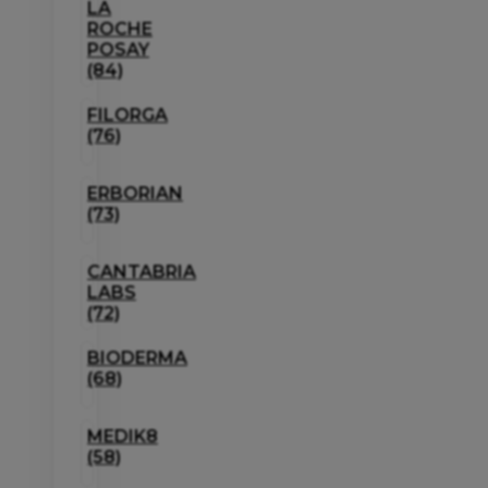
LA
ROCHE
POSAY
(84)
FILORGA
(76)
ERBORIAN
(73)
CANTABRIA
LABS
(72)
BIODERMA
(68)
MEDIK8
(58)