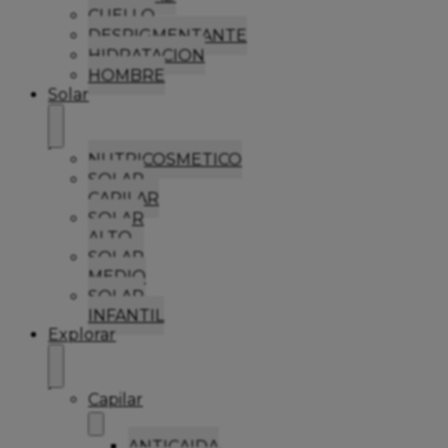
CUELLO
DESPIGMENTANTE
HIDRATACION
HOMBRE
Solar
NUTRICOSMETICO
SOLAR
CAPILAR
SOLAR
ALTO
SOLAR
MEDIO
SOLAR
INFANTIL
Explorar
Capilar
ANTICAIDA