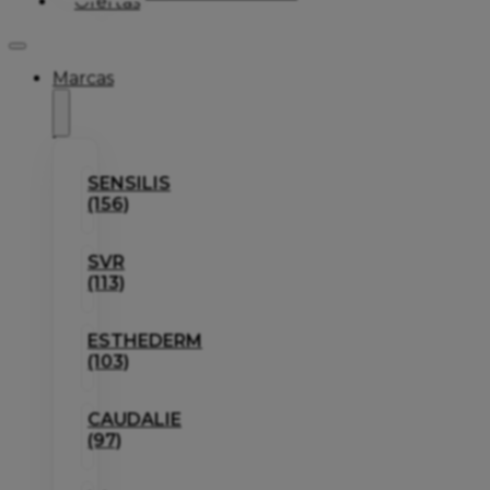
Ofertas
Marcas
SENSILIS
(156)
SVR
(113)
ESTHEDERM
(103)
CAUDALIE
(97)