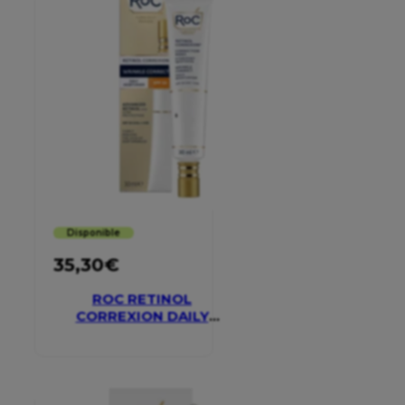
Disponible
35,30
€
ROC RETINOL
CORREXION DAILY
MOISTURISER SPF 30