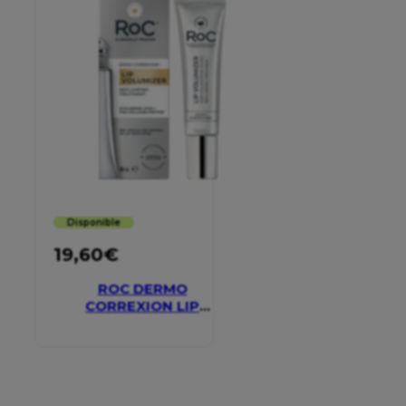
Disponible
19,60
€
ROC DERMO
CORREXION LIP
VOLUMIZER