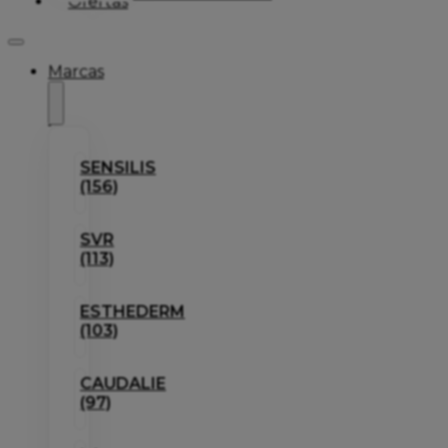
Ofertas
Marcas
SENSILIS
(156)
SVR
(113)
ESTHEDERM
(103)
CAUDALIE
(97)