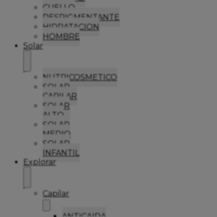
CUELLO
DESPIGMENTANTE
HIDRATACION
HOMBRE
Solar
NUTRICOSMETICO
SOLAR
CAPILAR
SOLAR
ALTO
SOLAR
MEDIO
SOLAR
INFANTIL
Explorar
Capilar
ANTICAIDA