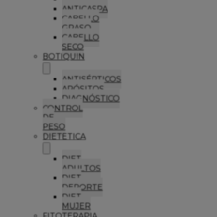
ANTICASPA
CABELLO
GRASO
CABELLO
SECO
BOTIQUIN
ANTISÉPTICOS
APÓSITOS
DIAGNÓSTICO
CONTROL
DE
PESO
DIETETICA
DIET
ADULTOS
DIET
DEPORTE
DIET
MUJER
FITOTERAPIA