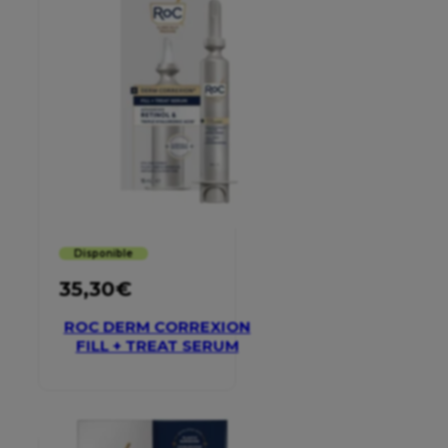
Disponible
35,30
€
ROC DERM CORREXION
FILL + TREAT SERUM