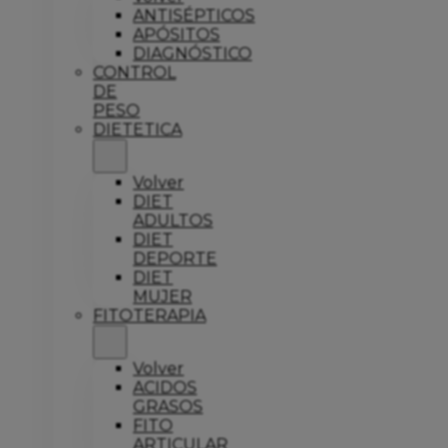
ANTISÉPTICOS
APÓSITOS
DIAGNÓSTICO
CONTROL
DE
PESO
DIETETICA
Volver
DIET
ADULTOS
DIET
DEPORTE
DIET
MUJER
FITOTERAPIA
Volver
ACIDOS
GRASOS
FITO
ARTICULAR