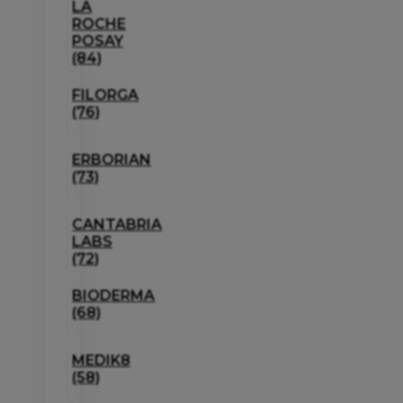
LA
ROCHE
POSAY
(84)
FILORGA
(76)
ERBORIAN
(73)
CANTABRIA
LABS
(72)
BIODERMA
(68)
MEDIK8
(58)