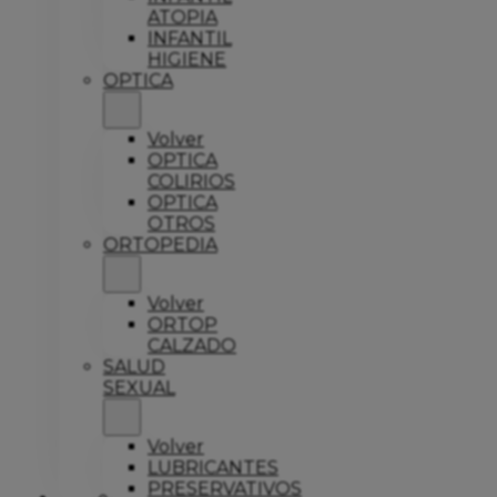
ATOPIA
INFANTIL
HIGIENE
OPTICA
Volver
OPTICA
COLIRIOS
OPTICA
OTROS
ORTOPEDIA
Volver
ORTOP
CALZADO
SALUD
SEXUAL
Volver
LUBRICANTES
PRESERVATIVOS