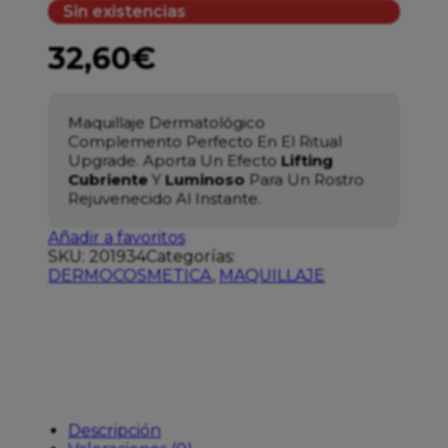
Sin existencias
32,60
€
Maquillaje Dermatológico
Complemento Perfecto En El Ritual
Upgrade. Aporta Un Efecto
Lifting
Cubriente
Y
Luminoso
Para Un Rostro
Rejuvenecido Al Instante.
Añadir a favoritos
SKU:
201934
Categorías:
DERMOCOSMETICA
,
MAQUILLAJE
Descripción