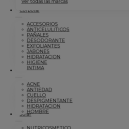
Ver todas las marcas
Corporal
ACCESORIOS
ANTICELULITICOS
PAÑALES
DESODORANTE
EXFOLIANTES
JABONES
HIDRATACION
HIGIENE
INTIMA
Dermo
ACNE
ANTIEDAD
CUELLO
DESPIGMENTANTE
HIDRATACION
HOMBRE
Solar
NUTRICOSMETICO