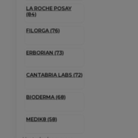
LA ROCHE POSAY
(84)
FILORGA (76)
ERBORIAN (73)
CANTABRIA LABS (72)
BIODERMA (68)
MEDIK8 (58)