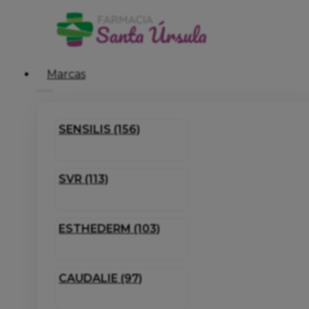
Marcas
SENSILIS (156)
SVR (113)
ESTHEDERM (103)
CAUDALIE (97)