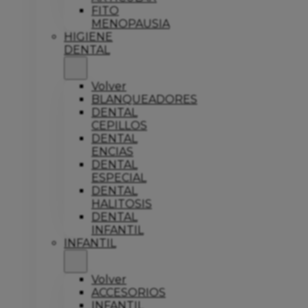
FITO
MENOPAUSIA
HIGIENE
DENTAL
Volver
BLANQUEADORES
DENTAL
CEPILLOS
DENTAL
ENCIAS
DENTAL
ESPECIAL
DENTAL
HALITOSIS
DENTAL
INFANTIL
INFANTIL
Volver
ACCESORIOS
INFANTIL