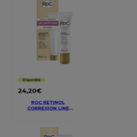
Disponible
24,20
€
ROC RETINOL
CORREXION LINE
SMOOTHING EYE
CREAM