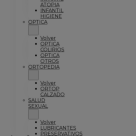
ATOPIA
INFANTIL
HIGIENE
OPTICA
Volver
OPTICA
COLIRIOS
OPTICA
OTROS
ORTOPEDIA
Volver
ORTOP
CALZADO
SALUD
SEXUAL
Volver
LUBRICANTES
PRESERVATIVOS