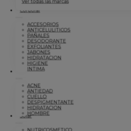
Ver todas las marcas
Corporal
ACCESORIOS
ANTICELULITICOS
PAÑALES
DESODORANTE
EXFOLIANTES
JABONES
HIDRATACION
HIGIENE
INTIMA
Dermo
ACNE
ANTIEDAD
CUELLO
DESPIGMENTANTE
HIDRATACION
HOMBRE
Solar
NUTRICOSMETICO