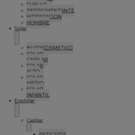
CUELLO
DESPIGMENTANTE
HIDRATACION
HOMBRE
Solar
NUTRICOSMETICO
SOLAR
CAPILAR
SOLAR
ALTO
SOLAR
MEDIO
SOLAR
INFANTIL
Explorar
Capilar
ANTICAIDA