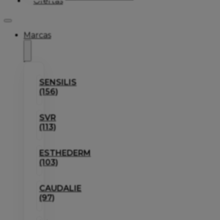
Ofertas
Marcas
SENSILIS
(156)
SVR
(113)
ESTHEDERM
(103)
CAUDALIE
(97)