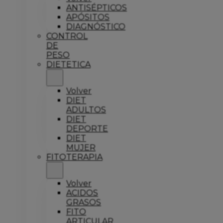
ANTISÉPTICOS
APÓSITOS
DIAGNÓSTICO
CONTROL
DE
PESO
DIETETICA
Volver
DIET
ADULTOS
DIET
DEPORTE
DIET
MUJER
FITOTERAPIA
Volver
ACIDOS
GRASOS
FITO
ARTICULAR