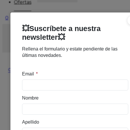
Ofertas
0
Inicio
/
DERMOCOSMETICA
/
ANTIEDAD
/
SENSILIS
UPGRADE LIPOLIFTING CREMA DIA 50ML
🔍