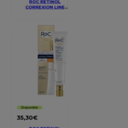
ROC RETINOL
CORREXION LINE
SMOOTHING EYE
CREAM
Disponible
35,30
€