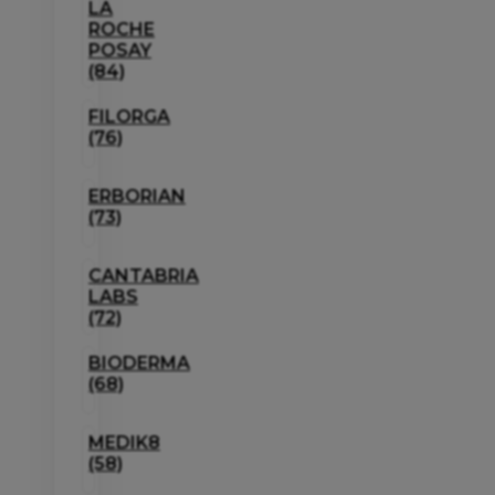
LA
ROCHE
POSAY
(84)
FILORGA
(76)
ERBORIAN
(73)
CANTABRIA
LABS
(72)
BIODERMA
(68)
MEDIK8
(58)