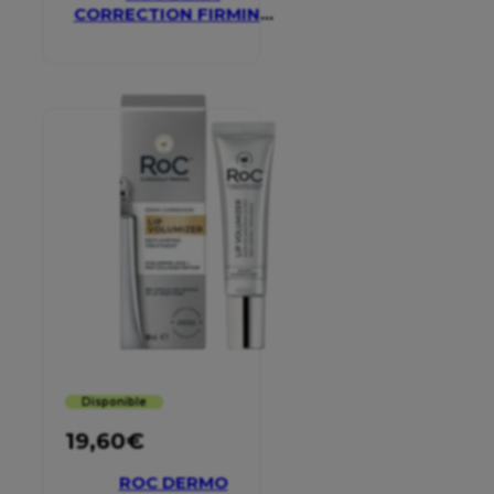
CORRECTION FIRMING
SERUM STICK
Disponible
19,60
€
ROC DERMO