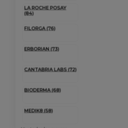
LA ROCHE POSAY
(84)
FILORGA (76)
ERBORIAN (73)
CANTABRIA LABS (72)
BIODERMA (68)
MEDIK8 (58)