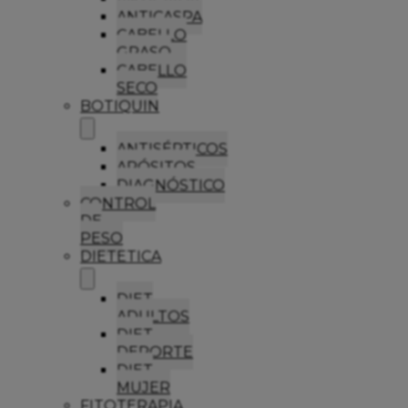
ANTICASPA
CABELLO
GRASO
CABELLO
SECO
BOTIQUIN
ANTISÉPTICOS
APÓSITOS
DIAGNÓSTICO
CONTROL
DE
PESO
DIETETICA
DIET
ADULTOS
DIET
DEPORTE
DIET
MUJER
FITOTERAPIA