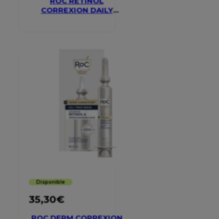
ROC RETINOL
CORREXION DAILY
MOISTURISER SPF 30
Disponible
35,30
€
ROC DERM CORREXION