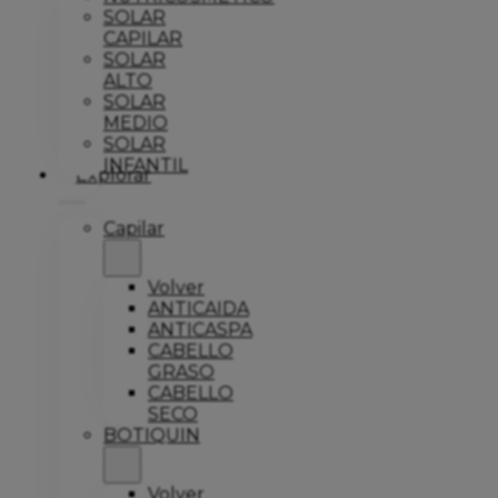
SOLAR
CAPILAR
SOLAR
ALTO
SOLAR
MEDIO
SOLAR
INFANTIL
Explorar
Capilar
Volver
ANTICAIDA
ANTICASPA
CABELLO
GRASO
CABELLO
SECO
BOTIQUIN
Volver