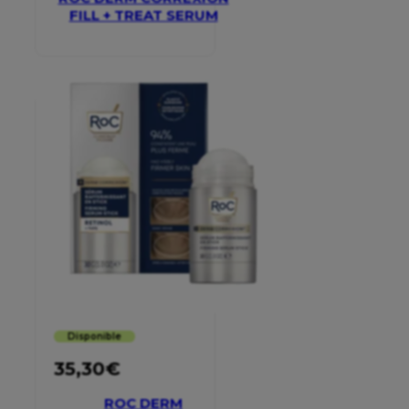
FILL + TREAT SERUM
Disponible
35,30
€
ROC DERM