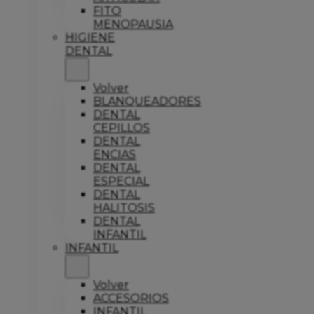
FITO
MENOPAUSIA
HIGIENE
DENTAL
Volver
BLANQUEADORES
DENTAL
CEPILLOS
DENTAL
ENCIAS
DENTAL
ESPECIAL
DENTAL
HALITOSIS
DENTAL
INFANTIL
INFANTIL
Volver
ACCESORIOS
INFANTIL