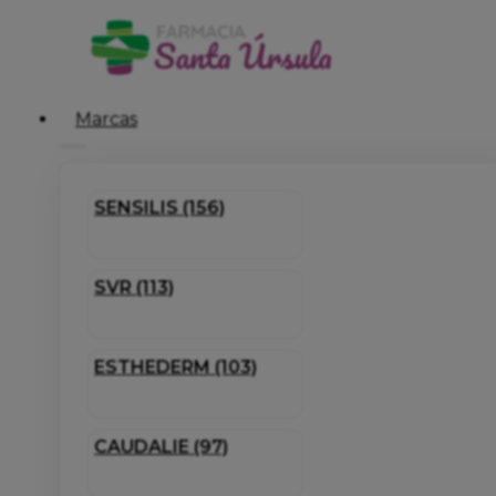
Marcas
SENSILIS (156)
SVR (113)
ESTHEDERM (103)
CAUDALIE (97)