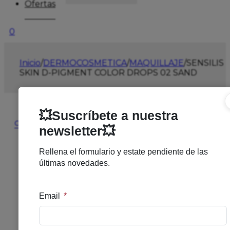
Ofertas
0
Inicio
/
DERMOCOSMETICA
/
MAQUILLAJE
/
SENSILIS
SKIN D-PIGMENT COLOR DROPS 02 SAND
🔍