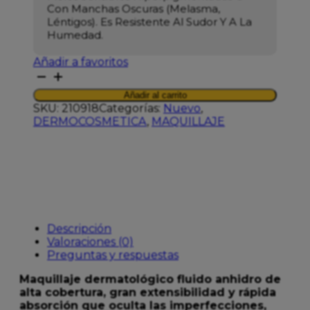
Con Manchas Oscuras (melasma,
Léntigos). Es Resistente Al Sudor Y A La
Humedad.
Añadir a favoritos
SENSILIS
SKIN
Añadir al carrito
D-
SKU:
210918
Categorías:
Nuevo
,
PIGMENT
DERMOCOSMETICA
,
MAQUILLAJE
COLOR
DROPS
02
SAND
cantidad
Descripción
Valoraciones (0)
Preguntas y respuestas
Maquillaje dermatológico fluido anhidro de
alta cobertura, gran extensibilidad y rápida
absorción que oculta las imperfecciones,