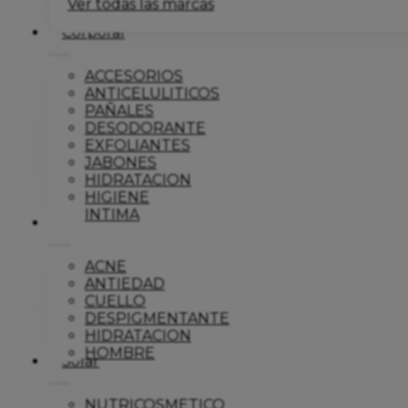
Ver todas las marcas
Corporal
ACCESORIOS
ANTICELULITICOS
PAÑALES
DESODORANTE
EXFOLIANTES
JABONES
HIDRATACION
HIGIENE
INTIMA
Dermo
ACNE
ANTIEDAD
CUELLO
DESPIGMENTANTE
HIDRATACION
HOMBRE
Solar
NUTRICOSMETICO