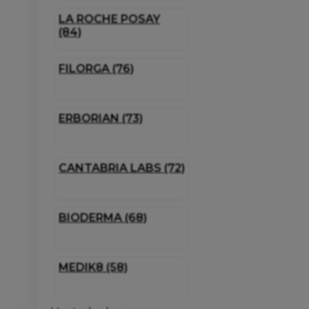
LA ROCHE POSAY
(84)
FILORGA (76)
ERBORIAN (73)
CANTABRIA LABS (72)
BIODERMA (68)
MEDIK8 (58)