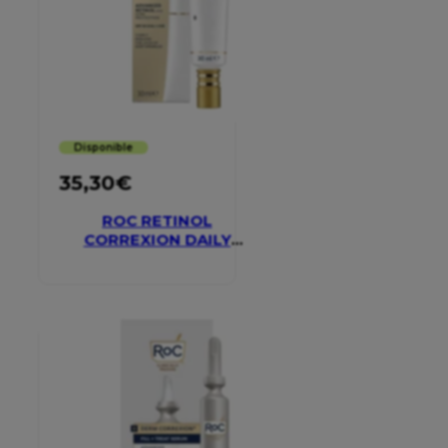
Disponible
35,30
€
ROC RETINOL
CORREXION DAILY
MOISTURISER SPF 30