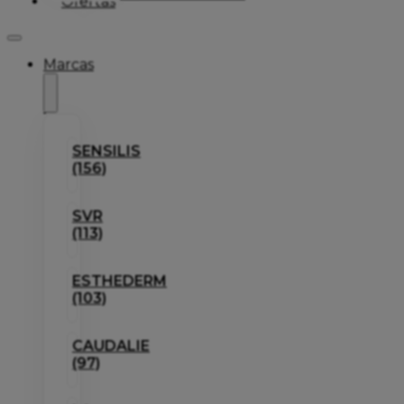
Ofertas
Marcas
SENSILIS
(156)
SVR
(113)
ESTHEDERM
(103)
CAUDALIE
(97)