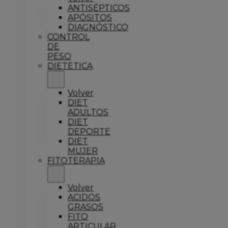
ANTISÉPTICOS
APÓSITOS
DIAGNÓSTICO
CONTROL
DE
PESO
DIETETICA
Volver
DIET
ADULTOS
DIET
DEPORTE
DIET
MUJER
FITOTERAPIA
Volver
ACIDOS
GRASOS
FITO
ARTICULAR