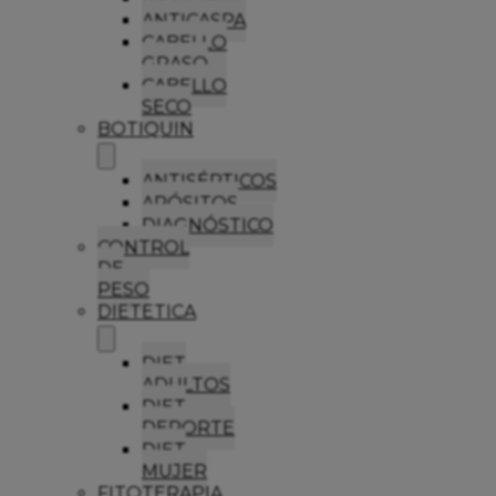
ANTICASPA
CABELLO
GRASO
CABELLO
SECO
BOTIQUIN
ANTISÉPTICOS
APÓSITOS
DIAGNÓSTICO
CONTROL
DE
PESO
DIETETICA
DIET
ADULTOS
DIET
DEPORTE
DIET
MUJER
FITOTERAPIA