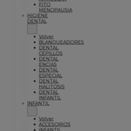
FITO
MENOPAUSIA
HIGIENE
DENTAL
Volver
BLANQUEADORES
DENTAL
CEPILLOS
DENTAL
ENCIAS
DENTAL
ESPECIAL
DENTAL
HALITOSIS
DENTAL
INFANTIL
INFANTIL
Volver
ACCESORIOS
INFANTIL