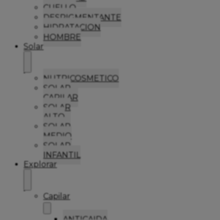
CUELLO
DESPIGMENTANTE
HIDRATACION
HOMBRE
Solar
NUTRICOSMETICO
SOLAR
CAPILAR
SOLAR
ALTO
SOLAR
MEDIO
SOLAR
INFANTIL
Explorar
Capilar
ANTICAIDA