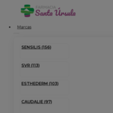
Marcas
SENSILIS (156)
SVR (113)
ESTHEDERM (103)
CAUDALIE (97)