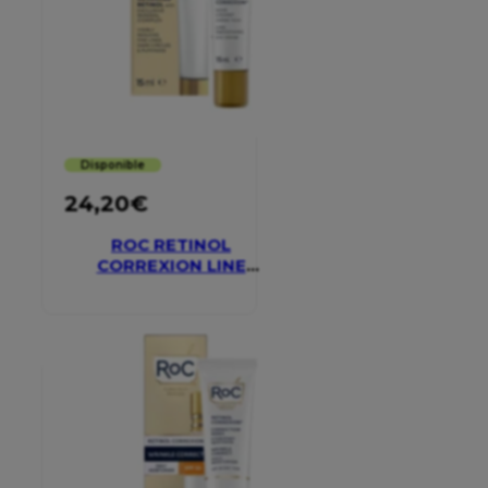
Disponible
24,20
€
ROC RETINOL
CORREXION LINE
SMOOTHING EYE
CREAM