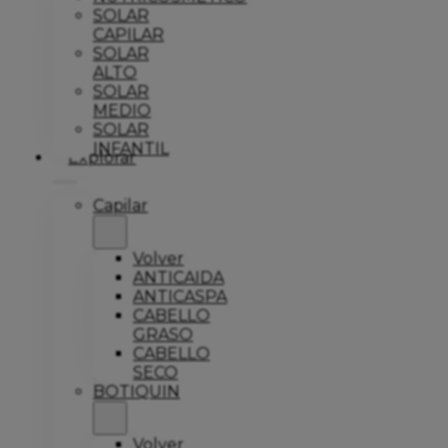
SOLAR
CAPILAR
SOLAR
ALTO
SOLAR
MEDIO
SOLAR
INFANTIL
Explorar
Capilar
Volver
ANTICAIDA
ANTICASPA
CABELLO
GRASO
CABELLO
SECO
BOTIQUIN
Volver