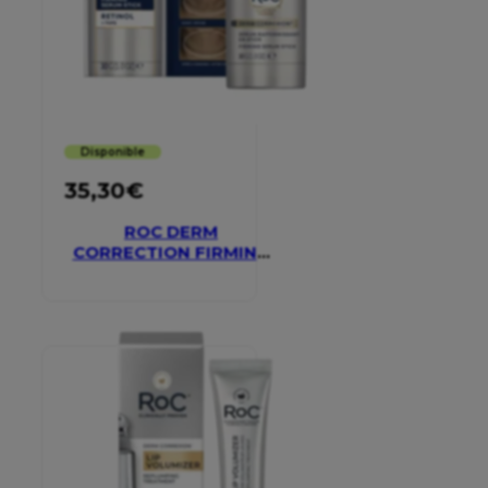
Disponible
35,30
€
ROC DERM
CORRECTION FIRMING
SERUM STICK