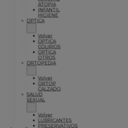
ATOPIA
INFANTIL
HIGIENE
OPTICA
Volver
OPTICA
COLIRIOS
OPTICA
OTROS
ORTOPEDIA
Volver
ORTOP
CALZADO
SALUD
SEXUAL
Volver
LUBRICANTES
PRESERVATIVOS