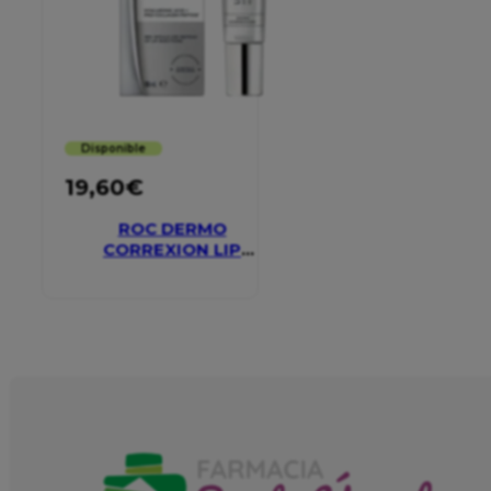
Disponible
19,60
€
ROC DERMO
CORREXION LIP
VOLUMIZER