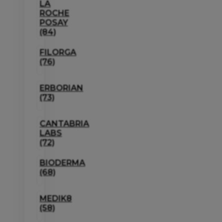
LA
ROCHE
POSAY
(84)
FILORGA
(76)
ERBORIAN
(73)
CANTABRIA
LABS
(72)
BIODERMA
(68)
MEDIK8
(58)