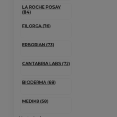
LA ROCHE POSAY
(84)
FILORGA (76)
ERBORIAN (73)
CANTABRIA LABS (72)
BIODERMA (68)
MEDIK8 (58)