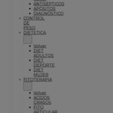
ANTISÉPTICOS
APÓSITOS
DIAGNÓSTICO
CONTROL
DE
PESO
DIETETICA
Volver
DIET
ADULTOS
DIET
DEPORTE
DIET
MUJER
FITOTERAPIA
Volver
ACIDOS
GRASOS
FITO
ARTICULAR