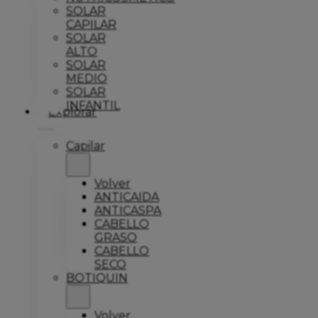
SOLAR
CAPILAR
SOLAR
ALTO
SOLAR
MEDIO
SOLAR
INFANTIL
Explorar
Capilar
Volver
ANTICAIDA
ANTICASPA
CABELLO
GRASO
CABELLO
SECO
BOTIQUIN
Volver