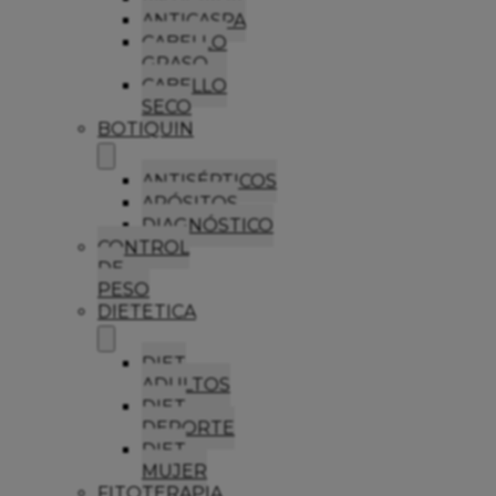
ANTICASPA
CABELLO
GRASO
CABELLO
SECO
BOTIQUIN
ANTISÉPTICOS
APÓSITOS
DIAGNÓSTICO
CONTROL
DE
PESO
DIETETICA
DIET
ADULTOS
DIET
DEPORTE
DIET
MUJER
FITOTERAPIA