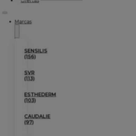
Ofertas
Marcas
SENSILIS
(156)
SVR
(113)
ESTHEDERM
(103)
CAUDALIE
(97)