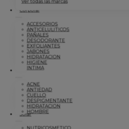
Ver todas las marcas
Corporal
ACCESORIOS
ANTICELULITICOS
PAÑALES
DESODORANTE
EXFOLIANTES
JABONES
HIDRATACION
HIGIENE
INTIMA
Dermo
ACNE
ANTIEDAD
CUELLO
DESPIGMENTANTE
HIDRATACION
HOMBRE
Solar
NUTRICOSMETICO