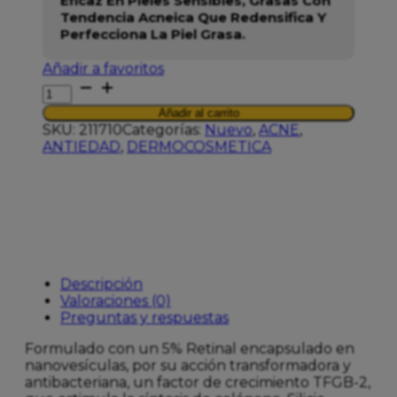
Eficaz En Pieles Sensibles, Grasas Con
Tendencia Acneica Que Redensifica Y
Perfecciona La Piel Grasa.
Añadir a favoritos
SENSILIS
PURE
Añadir al carrito
AGE
SKU:
211710
Categorías:
Nuevo
,
ACNE
,
PERFECTION
ANTIEDAD
,
DERMOCOSMETICA
RETINAL
50
ML
cantidad
Descripción
Valoraciones (0)
Preguntas y respuestas
Formulado con un 5% Retinal encapsulado en
nanovesículas, por su acción transformadora y
antibacteriana, un factor de crecimiento TFGB-2,