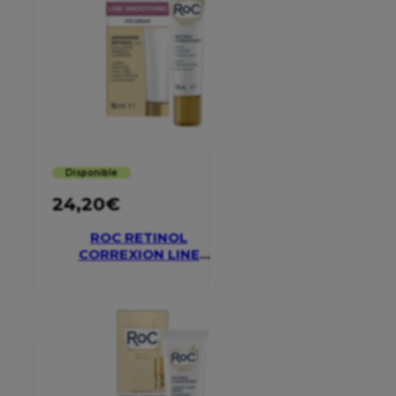
Disponible
24,20
€
ROC RETINOL
CORREXION LINE
SMOOTHING EYE
CREAM