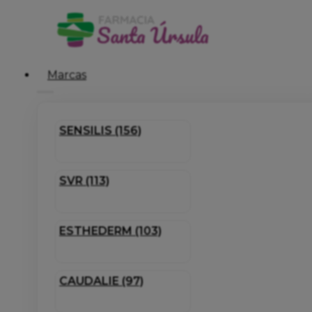
Marcas
SENSILIS (156)
SVR (113)
ESTHEDERM (103)
CAUDALIE (97)