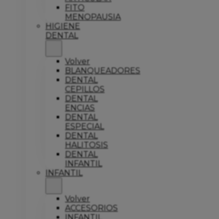
FITO
MENOPAUSIA
HIGIENE
DENTAL
Volver
BLANQUEADORES
DENTAL
CEPILLOS
DENTAL
ENCIAS
DENTAL
ESPECIAL
DENTAL
HALITOSIS
DENTAL
INFANTIL
INFANTIL
Volver
ACCESORIOS
INFANTIL