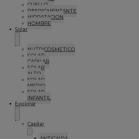
CUELLO
DESPIGMENTANTE
HIDRATACION
HOMBRE
Solar
NUTRICOSMETICO
SOLAR
CAPILAR
SOLAR
ALTO
SOLAR
MEDIO
SOLAR
INFANTIL
Explorar
Capilar
ANTICAIDA