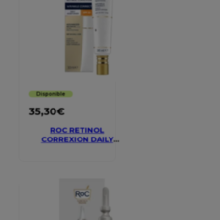
Disponible
35,30
€
ROC RETINOL
CORREXION DAILY
MOISTURISER SPF 30