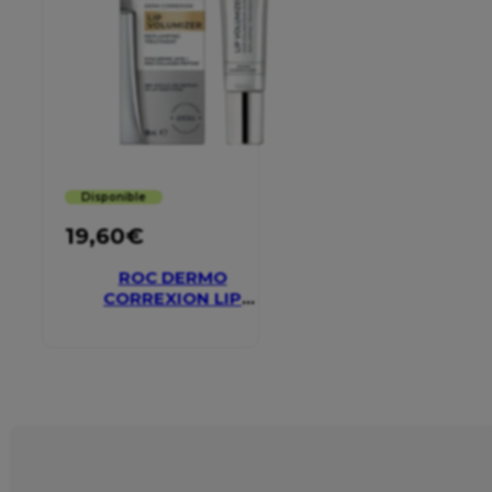
Disponible
19,60
€
ROC DERMO
CORREXION LIP
VOLUMIZER