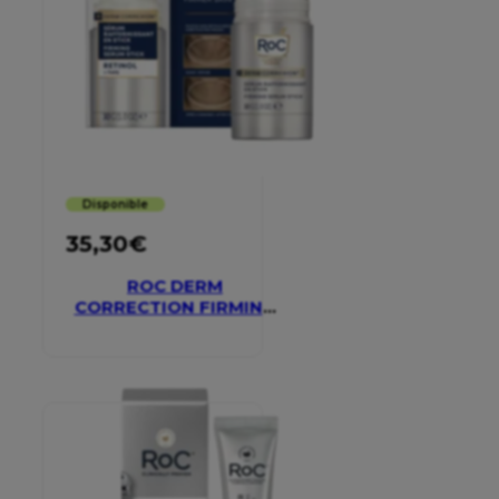
Disponible
35,30
€
ROC DERM
CORRECTION FIRMING
SERUM STICK