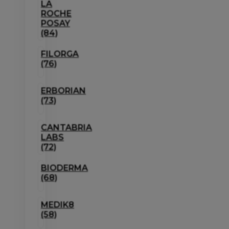
LA
ROCHE
POSAY
(84)
FILORGA
(76)
ERBORIAN
(73)
CANTABRIA
LABS
(72)
BIODERMA
(68)
MEDIK8
(58)