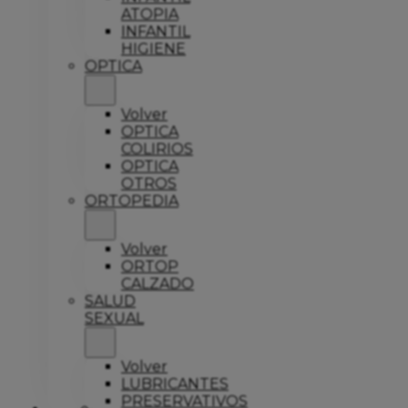
ATOPIA
INFANTIL
HIGIENE
OPTICA
Volver
OPTICA
COLIRIOS
OPTICA
OTROS
ORTOPEDIA
Volver
ORTOP
CALZADO
SALUD
SEXUAL
Volver
LUBRICANTES
PRESERVATIVOS