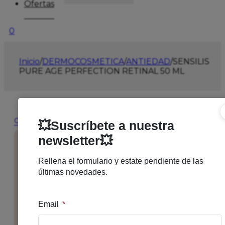
Ofertas
0
Inicio
/
DERMOCOSMETICA
/
ANTIEDAD
/
SENSILIS
PURE AGE PERFECTION RETINAL 50 ML
🔍