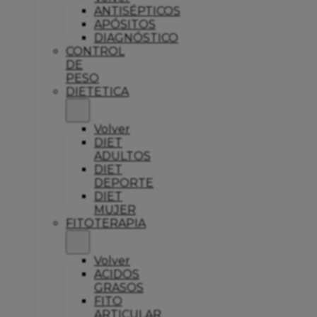
ANTISÉPTICOS
APÓSITOS
DIAGNÓSTICO
CONTROL
DE
PESO
DIETETICA
Volver
DIET
ADULTOS
DIET
DEPORTE
DIET
MUJER
FITOTERAPIA
Volver
ACIDOS
GRASOS
FITO
ARTICULAR