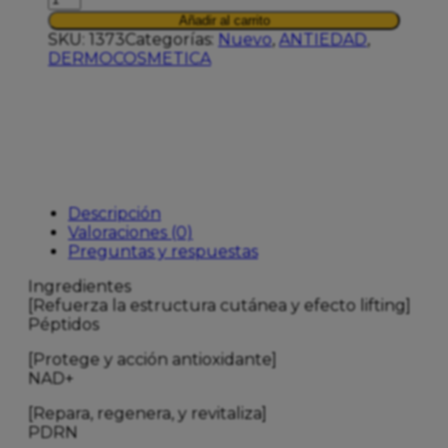
PEPTIDE
Añadir al carrito
NAD+
SKU:
1373
Categorías:
Nuevo
,
ANTIEDAD
,
PDRN
DERMOCOSMETICA
cantidad
Descripción
Valoraciones (0)
Preguntas y respuestas
Ingredientes
[Refuerza la estructura cutánea y efecto lifting]
Péptidos
[Protege y acción antioxidante]
NAD+
[Repara, regenera, y revitaliza]
PDRN