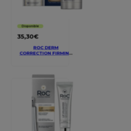
Disponible
35,30
€
ROC DERM
CORRECTION FIRMING
SERUM STICK