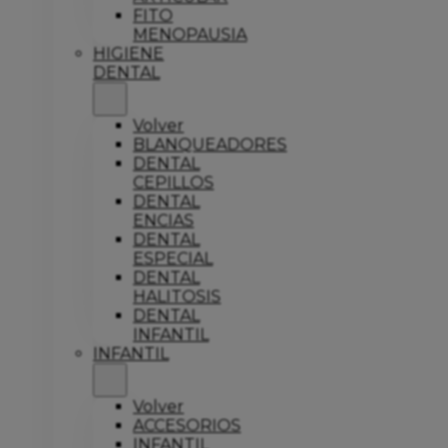
FITO
MENOPAUSIA
HIGIENE
DENTAL
Volver
BLANQUEADORES
DENTAL
CEPILLOS
DENTAL
ENCIAS
DENTAL
ESPECIAL
DENTAL
HALITOSIS
DENTAL
INFANTIL
INFANTIL
Volver
ACCESORIOS
INFANTIL