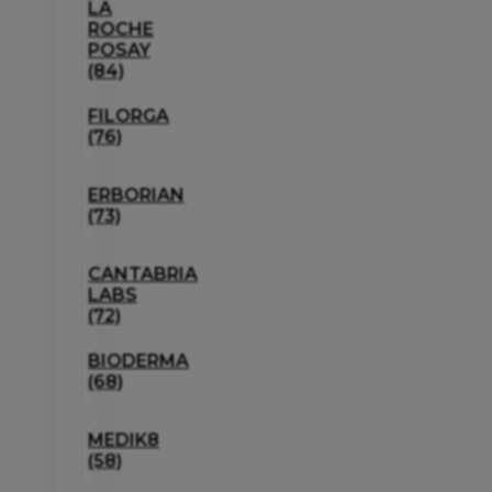
LA
ROCHE
POSAY
(84)
FILORGA
(76)
ERBORIAN
(73)
CANTABRIA
LABS
(72)
BIODERMA
(68)
MEDIK8
(58)