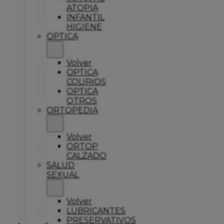
ATOPIA
INFANTIL
HIGIENE
OPTICA
Volver
OPTICA
COLIRIOS
OPTICA
OTROS
ORTOPEDIA
Volver
ORTOP
CALZADO
SALUD
SEXUAL
Volver
LUBRICANTES
PRESERVATIVOS