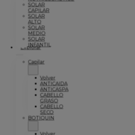
SOLAR
CAPILAR
SOLAR
ALTO
SOLAR
MEDIO
SOLAR
INFANTIL
Explorar
Capilar
Volver
ANTICAIDA
ANTICASPA
CABELLO
GRASO
CABELLO
SECO
BOTIQUIN
Volver