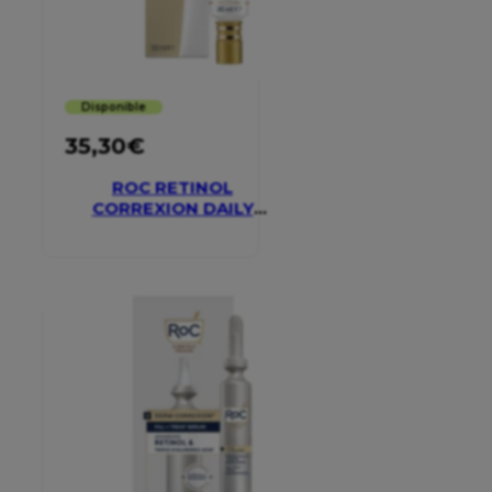
Disponible
35,30
€
ROC RETINOL
CORREXION DAILY
MOISTURISER SPF 30