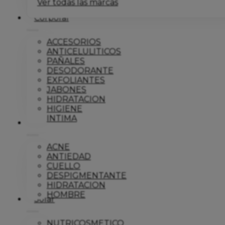
Ver todas las marcas
Corporal
ACCESORIOS
ANTICELULITICOS
PAÑALES
DESODORANTE
EXFOLIANTES
JABONES
HIDRATACION
HIGIENE
INTIMA
Dermo
ACNE
ANTIEDAD
CUELLO
DESPIGMENTANTE
HIDRATACION
HOMBRE
Solar
NUTRICOSMETICO