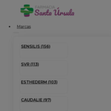
Marcas
SENSILIS (156)
SVR (113)
ESTHEDERM (103)
CAUDALIE (97)