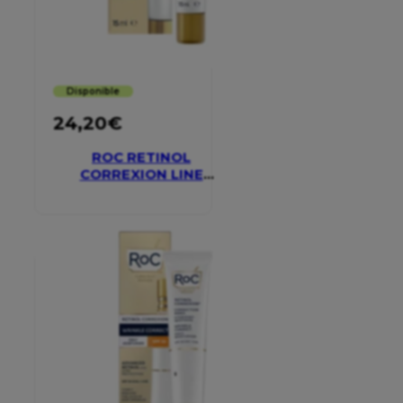
Disponible
24,20
€
ROC RETINOL
CORREXION LINE
SMOOTHING EYE
CREAM