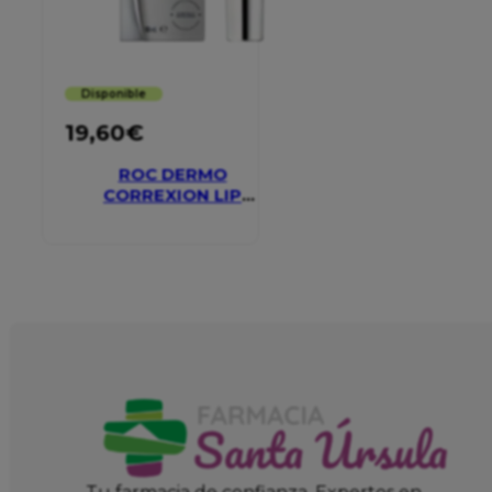
Disponible
19,60
€
ROC DERMO
CORREXION LIP
VOLUMIZER