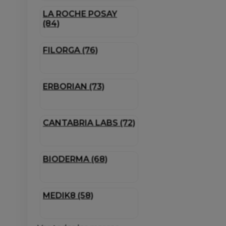
LA ROCHE POSAY
(84)
FILORGA (76)
ERBORIAN (73)
CANTABRIA LABS (72)
BIODERMA (68)
MEDIK8 (58)