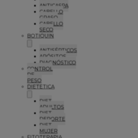
ANTICASPA
CABELLO
GRASO
CABELLO
SECO
BOTIQUIN
ANTISÉPTICOS
APÓSITOS
DIAGNÓSTICO
CONTROL
DE
PESO
DIETETICA
DIET
ADULTOS
DIET
DEPORTE
DIET
MUJER
FITOTERAPIA