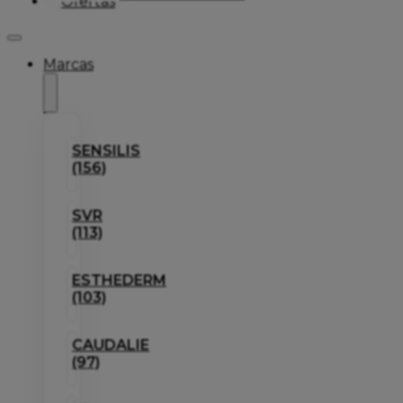
Ofertas
Marcas
SENSILIS
(156)
SVR
(113)
ESTHEDERM
(103)
CAUDALIE
(97)