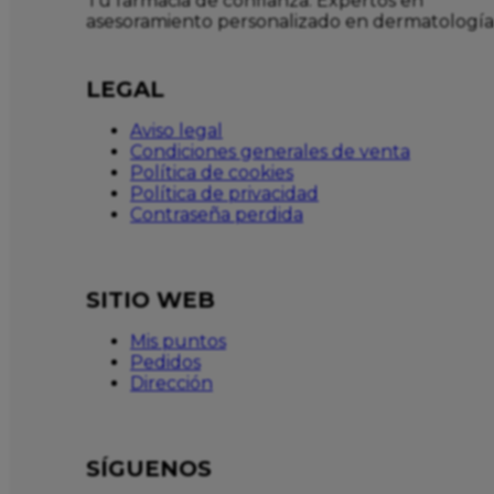
Tu farmacia de confianza. Expertos en
asesoramiento personalizado en dermatología
LEGAL
Aviso legal
Condiciones generales de venta
Política de cookies
Política de privacidad
Contraseña perdida
SITIO WEB
Mis puntos
Pedidos
Dirección
SÍGUENOS