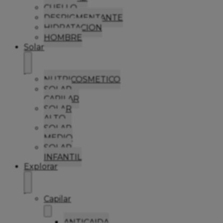
CUELLO
DESPIGMENTANTE
HIDRATACION
HOMBRE
Solar
NUTRICOSMETICO
SOLAR
CAPILAR
SOLAR
ALTO
SOLAR
MEDIO
SOLAR
INFANTIL
Explorar
Capilar
ANTICAIDA