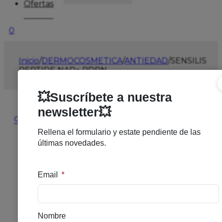
Ofertas
0
Inicio
/
DERMOCOSMETICA
/
ANTIEDAD
/
SENSILIS
PEPTIDE NAD+ PDRN
🔍