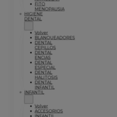
FITO
MENOPAUSIA
HIGIENE
DENTAL
Volver
BLANQUEADORES
DENTAL
CEPILLOS
DENTAL
ENCIAS
DENTAL
ESPECIAL
DENTAL
HALITOSIS
DENTAL
INFANTIL
INFANTIL
Volver
ACCESORIOS
INFANTIL