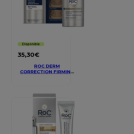
Disponible
35,30
€
ROC DERM
CORRECTION FIRMING
SERUM STICK