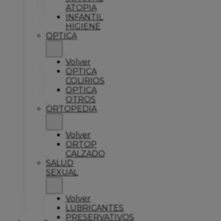
ATOPIA
INFANTIL
HIGIENE
OPTICA
Volver
OPTICA
COLIRIOS
OPTICA
OTROS
ORTOPEDIA
Volver
ORTOP
CALZADO
SALUD
SEXUAL
Volver
LUBRICANTES
PRESERVATIVOS