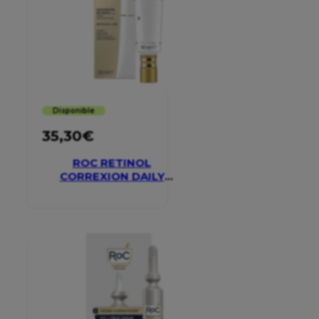
Disponible
35,30
€
ROC RETINOL
CORREXION DAILY
MOISTURISER SPF 30