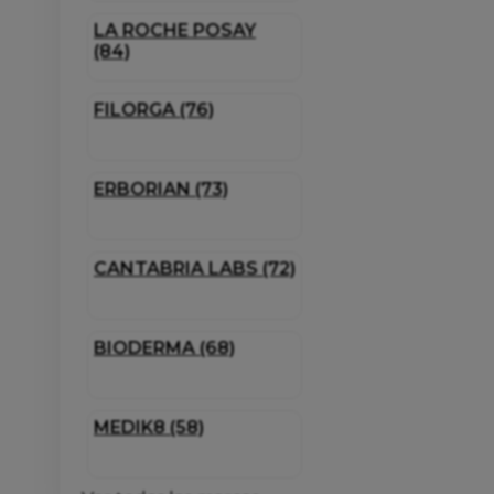
LA ROCHE POSAY
(84)
FILORGA (76)
ERBORIAN (73)
CANTABRIA LABS (72)
BIODERMA (68)
MEDIK8 (58)