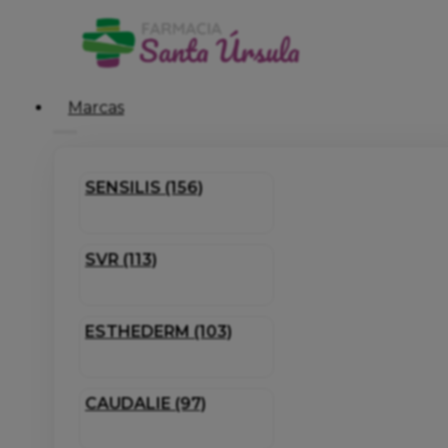
Marcas
SENSILIS (156)
SVR (113)
ESTHEDERM (103)
CAUDALIE (97)