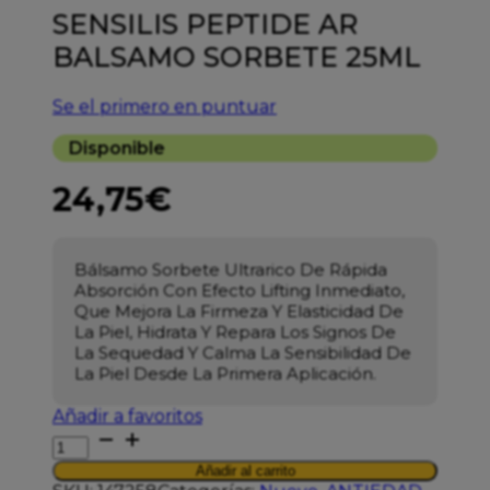
SENSILIS PEPTIDE AR
BALSAMO SORBETE 25ML
Se el primero en puntuar
Disponible
24,75
€
Bálsamo Sorbete Ultrarico De Rápida
Absorción Con Efecto Lifting Inmediato,
Que Mejora La Firmeza Y Elasticidad De
La Piel, Hidrata Y Repara Los Signos De
La Sequedad Y Calma La Sensibilidad De
La Piel Desde La Primera Aplicación.
Añadir a favoritos
SENSILIS
PEPTIDE
Añadir al carrito
AR