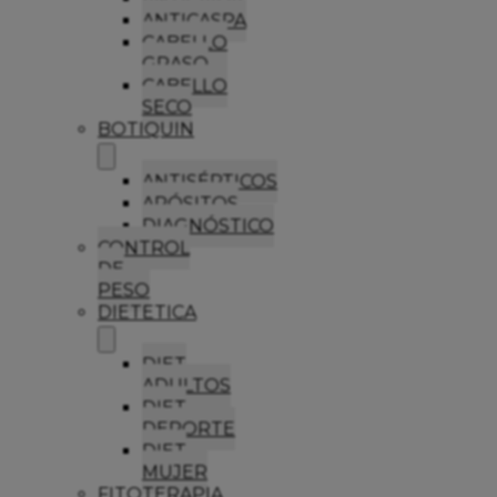
ANTICASPA
CABELLO
GRASO
CABELLO
SECO
BOTIQUIN
ANTISÉPTICOS
APÓSITOS
DIAGNÓSTICO
CONTROL
DE
PESO
DIETETICA
DIET
ADULTOS
DIET
DEPORTE
DIET
MUJER
FITOTERAPIA