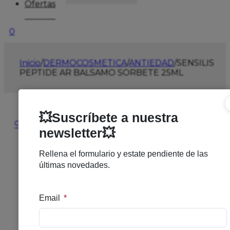
Ofertas
0
Inicio
/
DERMOCOSMETICA
/
ANTIEDAD
/
SENSILIS
PEPTIDE AR BALSAMO SORBETE 25ML
🔍