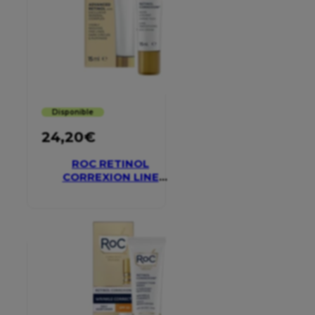
Disponible
24,20
€
ROC RETINOL
CORREXION LINE
SMOOTHING EYE
CREAM