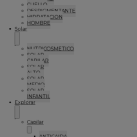
CUELLO
DESPIGMENTANTE
HIDRATACION
HOMBRE
Solar
NUTRICOSMETICO
SOLAR
CAPILAR
SOLAR
ALTO
SOLAR
MEDIO
SOLAR
INFANTIL
Explorar
Capilar
ANTICAIDA