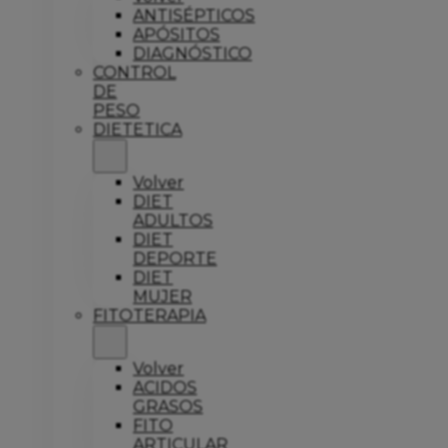
ANTISÉPTICOS
APÓSITOS
DIAGNÓSTICO
CONTROL
DE
PESO
DIETETICA
Volver
DIET
ADULTOS
DIET
DEPORTE
DIET
MUJER
FITOTERAPIA
Volver
ACIDOS
GRASOS
FITO
ARTICULAR