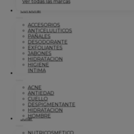
Ver todas las marcas
Corporal
ACCESORIOS
ANTICELULITICOS
PAÑALES
DESODORANTE
EXFOLIANTES
JABONES
HIDRATACION
HIGIENE
INTIMA
Dermo
ACNE
ANTIEDAD
CUELLO
DESPIGMENTANTE
HIDRATACION
HOMBRE
Solar
NUTRICOSMETICO