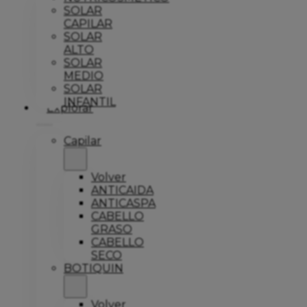
SOLAR
CAPILAR
SOLAR
ALTO
SOLAR
MEDIO
SOLAR
INFANTIL
Explorar
Capilar
Volver
ANTICAIDA
ANTICASPA
CABELLO
GRASO
CABELLO
SECO
BOTIQUIN
Volver