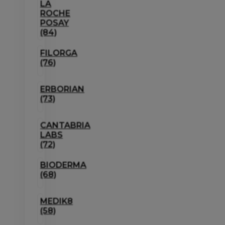
LA
ROCHE
POSAY
(84)
FILORGA
(76)
ERBORIAN
(73)
CANTABRIA
LABS
(72)
BIODERMA
(68)
MEDIK8
(58)