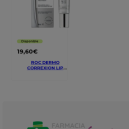
Disponible
19,60
€
ROC DERMO
CORREXION LIP
VOLUMIZER