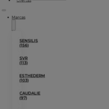
Ofertas
Marcas
SENSILIS
(156)
SVR
(113)
ESTHEDERM
(103)
CAUDALIE
(97)