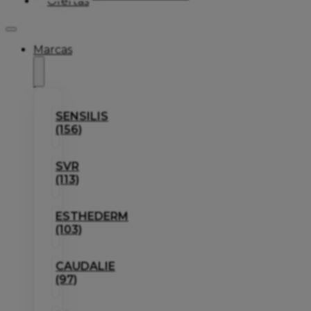
Ofertas
Marcas
SENSILIS
(156)
SVR
(113)
ESTHEDERM
(103)
CAUDALIE
(97)