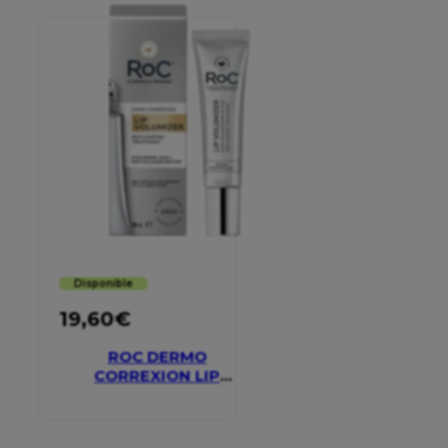
Disponible
19,60
€
ROC DERMO
CORREXION LIP
VOLUMIZER