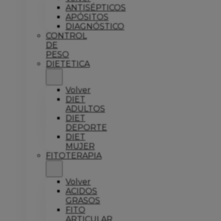
ANTISÉPTICOS
APÓSITOS
DIAGNÓSTICO
CONTROL
DE
PESO
DIETETICA
Volver
DIET
ADULTOS
DIET
DEPORTE
DIET
MUJER
FITOTERAPIA
Volver
ACIDOS
GRASOS
FITO
ARTICULAR