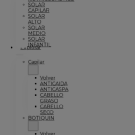
SOLAR
CAPILAR
SOLAR
ALTO
SOLAR
MEDIO
SOLAR
INFANTIL
Explorar
Capilar
Volver
ANTICAIDA
ANTICASPA
CABELLO
GRASO
CABELLO
SECO
BOTIQUIN
Volver