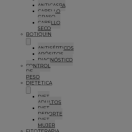
ANTICASPA
CABELLO
GRASO
CABELLO
SECO
BOTIQUIN
ANTISÉPTICOS
APÓSITOS
DIAGNÓSTICO
CONTROL
DE
PESO
DIETETICA
DIET
ADULTOS
DIET
DEPORTE
DIET
MUJER
FITOTERAPIA