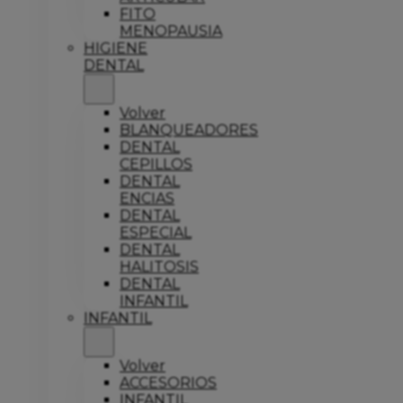
FITO
MENOPAUSIA
HIGIENE
DENTAL
Volver
BLANQUEADORES
DENTAL
CEPILLOS
DENTAL
ENCIAS
DENTAL
ESPECIAL
DENTAL
HALITOSIS
DENTAL
INFANTIL
INFANTIL
Volver
ACCESORIOS
INFANTIL