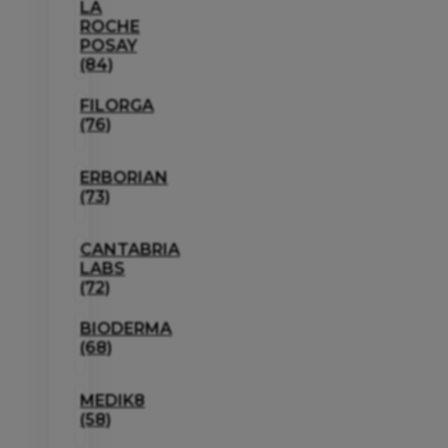
LA
ROCHE
POSAY
(84)
FILORGA
(76)
ERBORIAN
(73)
CANTABRIA
LABS
(72)
BIODERMA
(68)
MEDIK8
(58)