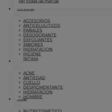
Ver todas las marcas
Corporal
ACCESORIOS
ANTICELULITICOS
PAÑALES
DESODORANTE
EXFOLIANTES
JABONES
HIDRATACION
HIGIENE
INTIMA
Dermo
ACNE
ANTIEDAD
CUELLO
DESPIGMENTANTE
HIDRATACION
HOMBRE
Solar
NUTRICOSMETICO