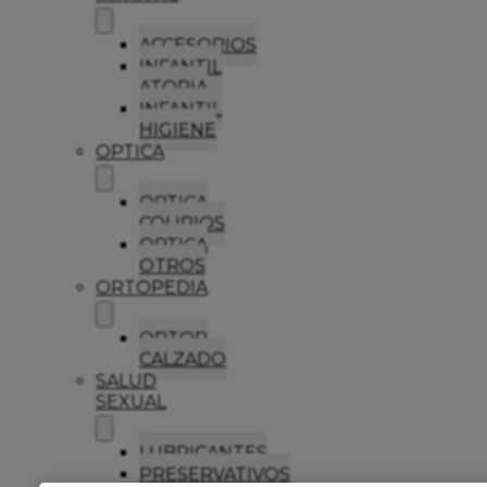
ACCESORIOS
INFANTIL
ATOPIA
INFANTIL
HIGIENE
OPTICA
OPTICA
COLIRIOS
OPTICA
OTROS
ORTOPEDIA
ORTOP
CALZADO
SALUD
SEXUAL
LUBRICANTES
PRESERVATIVOS