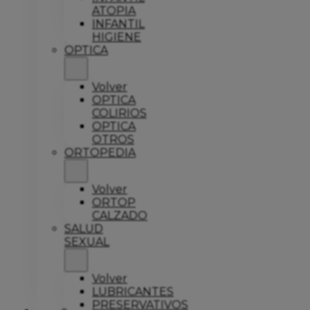
ATOPIA
INFANTIL
HIGIENE
OPTICA
Volver
OPTICA
COLIRIOS
OPTICA
OTROS
ORTOPEDIA
Volver
ORTOP
CALZADO
SALUD
SEXUAL
Volver
LUBRICANTES
PRESERVATIVOS