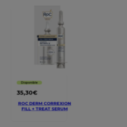
Disponible
35,30
€
ROC DERM CORREXION
FILL + TREAT SERUM