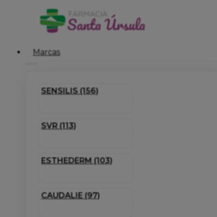
Marcas
SENSILIS (156)
SVR (113)
ESTHEDERM (103)
CAUDALIE (97)