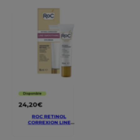
Disponible
24,20
€
ROC RETINOL
CORREXION LINE
SMOOTHING EYE
CREAM