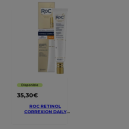
Disponible
35,30
€
ROC RETINOL
CORREXION DAILY
MOISTURISER SPF 30