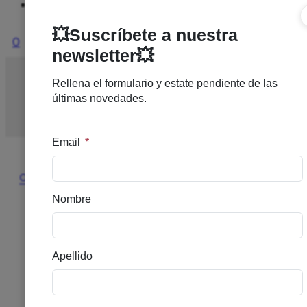
Ofertas
0
Inicio
/
DERMOCOSMETICA
/
ANTIEDAD
/
SENSILIS
ORIGIN PRO EGF-5 AMPOLLAS 30 AMPOLLAS X
1.5 ML
🔍