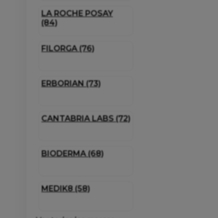
LA ROCHE POSAY
(84)
FILORGA (76)
ERBORIAN (73)
CANTABRIA LABS (72)
BIODERMA (68)
MEDIK8 (58)