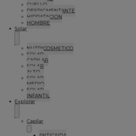
CUELLO
DESPIGMENTANTE
HIDRATACION
HOMBRE
Solar
NUTRICOSMETICO
SOLAR
CAPILAR
SOLAR
ALTO
SOLAR
MEDIO
SOLAR
INFANTIL
Explorar
Capilar
ANTICAIDA