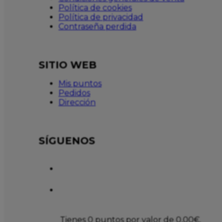
Política de cookies
Política de privacidad
Contraseña perdida
SITIO WEB
Mis puntos
Pedidos
Dirección
SÍGUENOS
Tienes 0 puntos por valor de
0,00
€
.