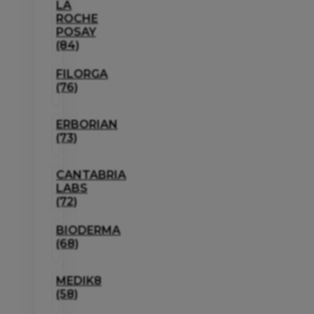
LA
ROCHE
POSAY
(84)
FILORGA
(76)
ERBORIAN
(73)
CANTABRIA
LABS
(72)
BIODERMA
(68)
MEDIK8
(58)