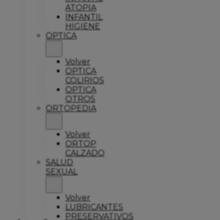
ATOPIA
INFANTIL
HIGIENE
OPTICA
Volver
OPTICA
COLIRIOS
OPTICA
OTROS
ORTOPEDIA
Volver
ORTOP
CALZADO
SALUD
SEXUAL
Volver
LUBRICANTES
PRESERVATIVOS