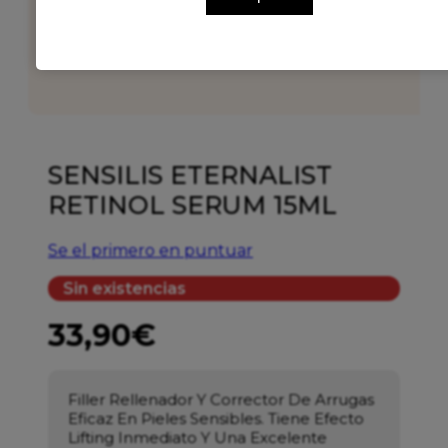
SENSILIS ETERNALIST
RETINOL SERUM 15ML
Se el primero en puntuar
Sin existencias
33,90
€
Filler Rellenador Y Corrector De Arrugas
Eficaz En Pieles Sensibles. Tiene Efecto
Lifting Inmediato Y Una Excelente