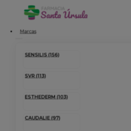
Marcas
SENSILIS (156)
SVR (113)
ESTHEDERM (103)
CAUDALIE (97)