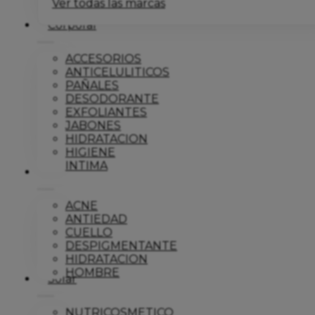
Ver todas las marcas
Corporal
ACCESORIOS
ANTICELULITICOS
PAÑALES
DESODORANTE
EXFOLIANTES
JABONES
HIDRATACION
HIGIENE
INTIMA
Dermo
ACNE
ANTIEDAD
CUELLO
DESPIGMENTANTE
HIDRATACION
HOMBRE
Solar
NUTRICOSMETICO