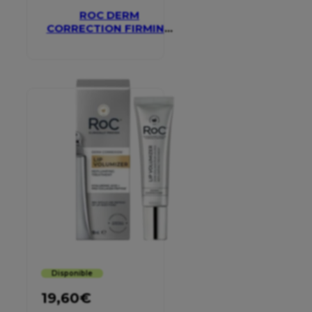
ROC DERM
CORRECTION FIRMING
SERUM STICK
Disponible
19,60
€