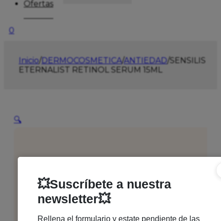
Ofertas
0
Inicio
/
DERMOCOSMETICA
/
ANTIEDAD
/
SENSILIS
ETERNALIST RETINOL SERUM 15ML
🔍