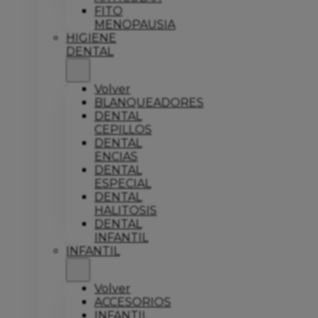
FITO
MENOPAUSIA
HIGIENE
DENTAL
Volver
BLANQUEADORES
DENTAL
CEPILLOS
DENTAL
ENCIAS
DENTAL
ESPECIAL
DENTAL
HALITOSIS
DENTAL
INFANTIL
INFANTIL
Volver
ACCESORIOS
INFANTIL