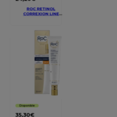
ROC RETINOL
CORREXION LINE
SMOOTHING EYE
CREAM
Disponible
35,30
€