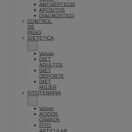
ANTISÉPTICOS
APÓSITOS
DIAGNÓSTICO
CONTROL
DE
PESO
DIETETICA
Volver
DIET
ADULTOS
DIET
DEPORTE
DIET
MUJER
FITOTERAPIA
Volver
ACIDOS
GRASOS
FITO
ARTICULAR