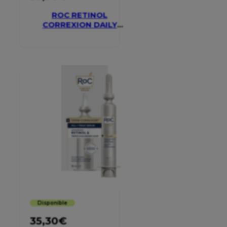
ROC RETINOL
CORREXION DAILY
MOISTURISER SPF 30
Disponible
35,30
€