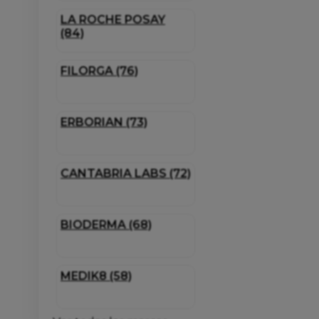
LA ROCHE POSAY
(84)
FILORGA (76)
ERBORIAN (73)
CANTABRIA LABS (72)
BIODERMA (68)
MEDIK8 (58)