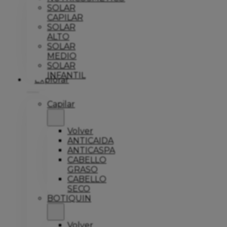
SOLAR
CAPILAR
SOLAR
ALTO
SOLAR
MEDIO
SOLAR
INFANTIL
Explorar
Capilar
Volver
ANTICAIDA
ANTICASPA
CABELLO
GRASO
CABELLO
SECO
BOTIQUIN
Volver