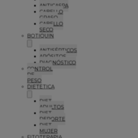
ANTICASPA
CABELLO
GRASO
CABELLO
SECO
BOTIQUIN
ANTISÉPTICOS
APÓSITOS
DIAGNÓSTICO
CONTROL
DE
PESO
DIETETICA
DIET
ADULTOS
DIET
DEPORTE
DIET
MUJER
FITOTERAPIA