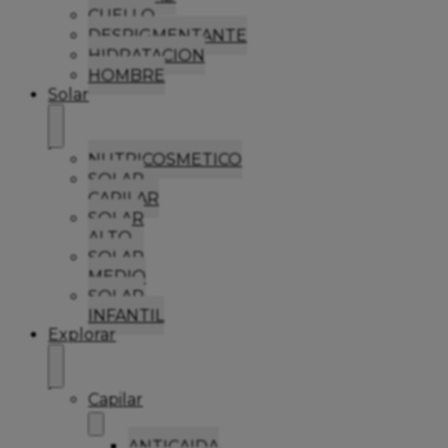
CUELLO
DESPIGMENTANTE
HIDRATACION
HOMBRE
Solar
NUTRICOSMETICO
SOLAR
CAPILAR
SOLAR
ALTO
SOLAR
MEDIO
SOLAR
INFANTIL
Explorar
Capilar
ANTICAIDA