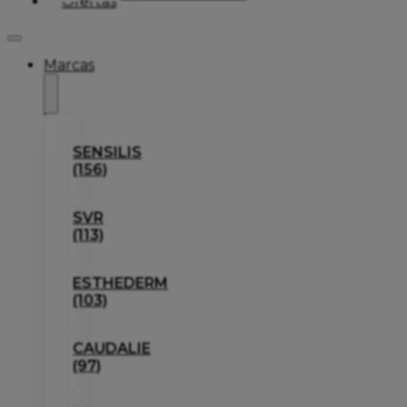
Ofertas
Marcas
SENSILIS
(156)
SVR
(113)
ESTHEDERM
(103)
CAUDALIE
(97)