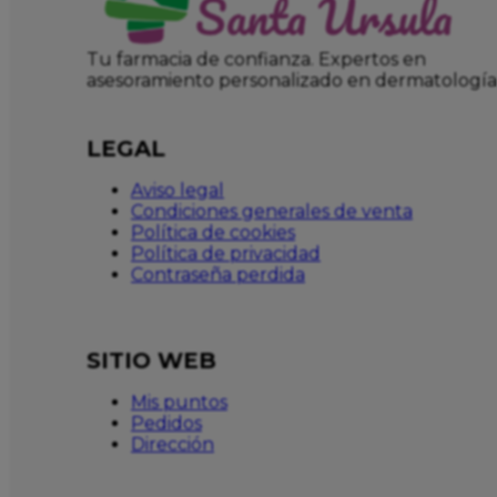
Tu farmacia de confianza. Expertos en
asesoramiento personalizado en dermatología
LEGAL
Aviso legal
Condiciones generales de venta
Política de cookies
Política de privacidad
Contraseña perdida
SITIO WEB
Mis puntos
Pedidos
Dirección