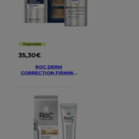
Disponible
35,30
€
ROC DERM
CORRECTION FIRMING
SERUM STICK