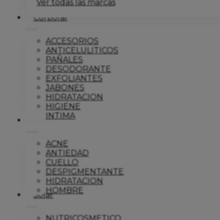
Ver todas las marcas
Corporal
ACCESORIOS
ANTICELULITICOS
PAÑALES
DESODORANTE
EXFOLIANTES
JABONES
HIDRATACION
HIGIENE
INTIMA
Dermo
ACNE
ANTIEDAD
CUELLO
DESPIGMENTANTE
HIDRATACION
HOMBRE
Solar
NUTRICOSMETICO