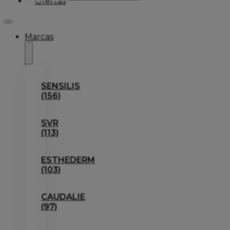
Ofertas
Marcas
SENSILIS
(156)
SVR
(113)
ESTHEDERM
(103)
CAUDALIE
(97)