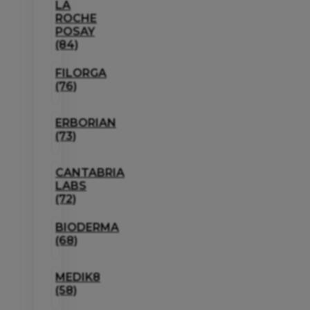
LA
ROCHE
POSAY
(84)
FILORGA
(76)
ERBORIAN
(73)
CANTABRIA
LABS
(72)
BIODERMA
(68)
MEDIK8
(58)