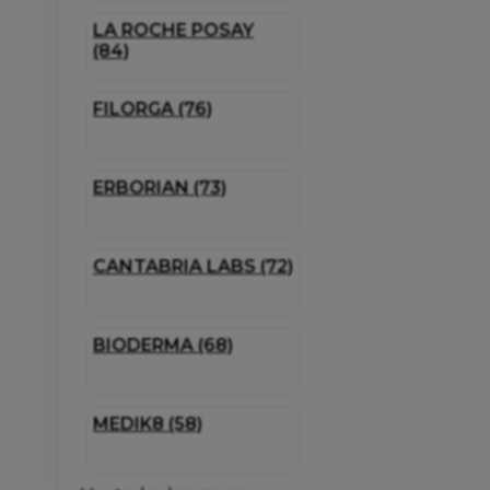
LA ROCHE POSAY
(84)
FILORGA (76)
ERBORIAN (73)
CANTABRIA LABS (72)
BIODERMA (68)
MEDIK8 (58)