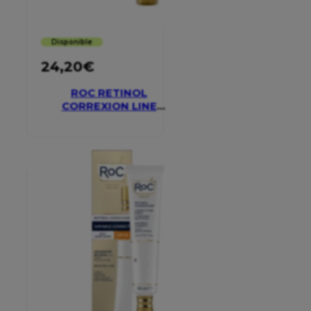
Disponible
24,20
€
ROC RETINOL
CORREXION LINE
SMOOTHING EYE
CREAM