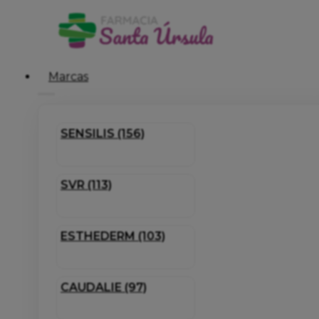
Marcas
SENSILIS (156)
SVR (113)
ESTHEDERM (103)
CAUDALIE (97)