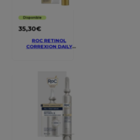
Disponible
35,30
€
ROC RETINOL
CORREXION DAILY
MOISTURISER SPF 30