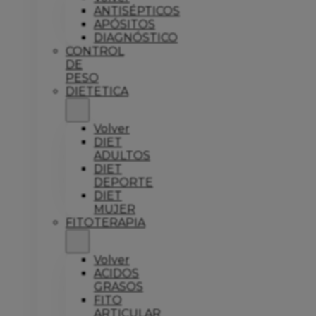
ANTISÉPTICOS
APÓSITOS
DIAGNÓSTICO
CONTROL
DE
PESO
DIETETICA
Volver
DIET
ADULTOS
DIET
DEPORTE
DIET
MUJER
FITOTERAPIA
Volver
ACIDOS
GRASOS
FITO
ARTICULAR