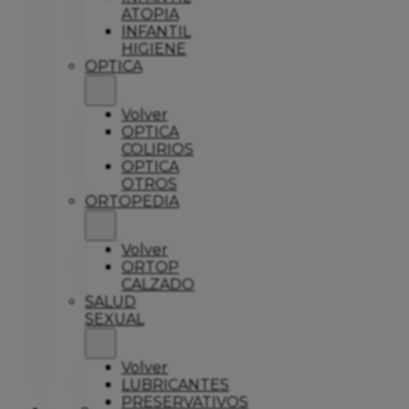
ATOPIA
INFANTIL
HIGIENE
OPTICA
Volver
OPTICA
COLIRIOS
OPTICA
OTROS
ORTOPEDIA
Volver
ORTOP
CALZADO
SALUD
SEXUAL
Volver
LUBRICANTES
PRESERVATIVOS