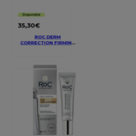
Disponible
35,30
€
ROC DERM
CORRECTION FIRMING
SERUM STICK