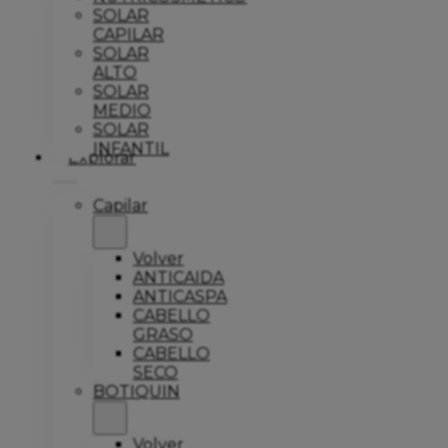
SOLAR
CAPILAR
SOLAR
ALTO
SOLAR
MEDIO
SOLAR
INFANTIL
Explorar
Capilar
Volver
ANTICAIDA
ANTICASPA
CABELLO
GRASO
CABELLO
SECO
BOTIQUIN
Volver