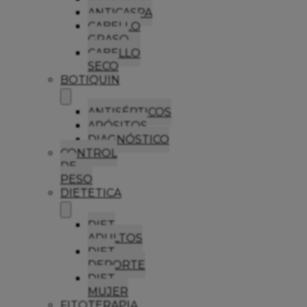
ANTICASPA
CABELLO
GRASO
CABELLO
SECO
BOTIQUIN
ANTISÉPTICOS
APÓSITOS
DIAGNÓSTICO
CONTROL
DE
PESO
DIETETICA
DIET
ADULTOS
DIET
DEPORTE
DIET
MUJER
FITOTERAPIA