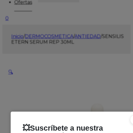
Ofertas
0
Inicio
/
DERMOCOSMETICA
/
ANTIEDAD
/
SENSILIS
ETERN SERUM REP 30ML
🔍