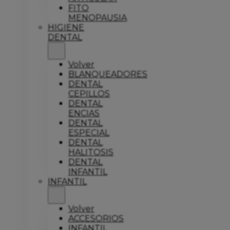
FITO
MENOPAUSIA
HIGIENE
DENTAL
Volver
BLANQUEADORES
DENTAL
CEPILLOS
DENTAL
ENCIAS
DENTAL
ESPECIAL
DENTAL
HALITOSIS
DENTAL
INFANTIL
INFANTIL
Volver
ACCESORIOS
INFANTIL