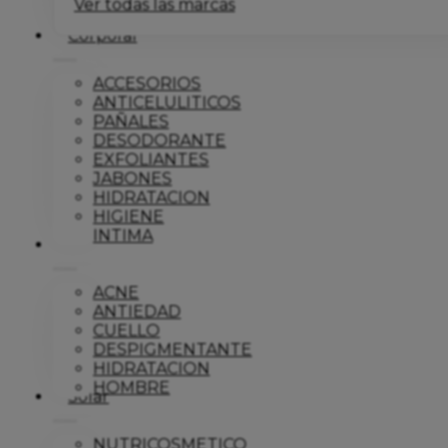
Ver todas las marcas
Corporal
ACCESORIOS
ANTICELULITICOS
PAÑALES
DESODORANTE
EXFOLIANTES
JABONES
HIDRATACION
HIGIENE
INTIMA
Dermo
ACNE
ANTIEDAD
CUELLO
DESPIGMENTANTE
HIDRATACION
HOMBRE
Solar
NUTRICOSMETICO