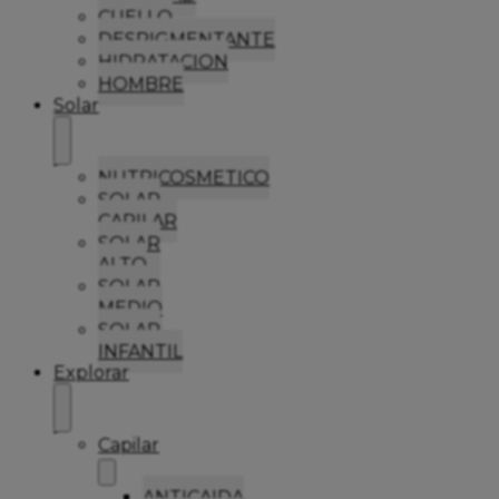
CUELLO
DESPIGMENTANTE
HIDRATACION
HOMBRE
Solar
NUTRICOSMETICO
SOLAR
CAPILAR
SOLAR
ALTO
SOLAR
MEDIO
SOLAR
INFANTIL
Explorar
Capilar
ANTICAIDA