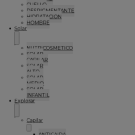
CUELLO
DESPIGMENTANTE
HIDRATACION
HOMBRE
Solar
NUTRICOSMETICO
SOLAR
CAPILAR
SOLAR
ALTO
SOLAR
MEDIO
SOLAR
INFANTIL
Explorar
Capilar
ANTICAIDA