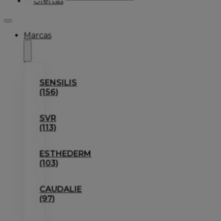
Ofertas
Marcas
SENSILIS
(156)
SVR
(113)
ESTHEDERM
(103)
CAUDALIE
(97)