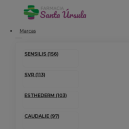
Marcas
SENSILIS (156)
SVR (113)
ESTHEDERM (103)
CAUDALIE (97)