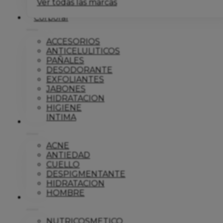
Ver todas las marcas
Corporal
ACCESORIOS
ANTICELULITICOS
PAÑALES
DESODORANTE
EXFOLIANTES
JABONES
HIDRATACION
HIGIENE
INTIMA
Dermo
ACNE
ANTIEDAD
CUELLO
DESPIGMENTANTE
HIDRATACION
HOMBRE
Solar
NUTRICOSMETICO