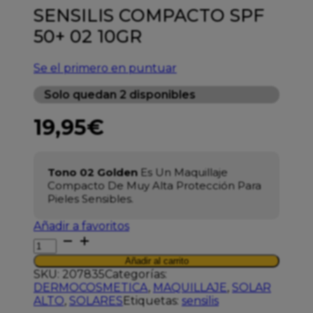
SENSILIS COMPACTO SPF
50+ 02 10GR
Se el primero en puntuar
Solo quedan 2 disponibles
19,95
€
Tono 02 Golden
Es Un Maquillaje
Compacto De Muy Alta Protección Para
Pieles Sensibles.
Añadir a favoritos
SENSILIS
COMPACTO
Añadir al carrito
SPF
SKU:
207835
Categorías:
50+
DERMOCOSMETICA
,
MAQUILLAJE
,
SOLAR
02
ALTO
,
SOLARES
Etiquetas:
sensilis
10GR