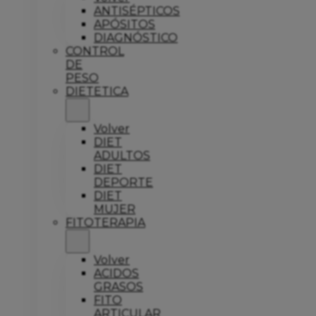
ANTISÉPTICOS
APÓSITOS
DIAGNÓSTICO
CONTROL
DE
PESO
DIETETICA
Volver
DIET
ADULTOS
DIET
DEPORTE
DIET
MUJER
FITOTERAPIA
Volver
ACIDOS
GRASOS
FITO
ARTICULAR