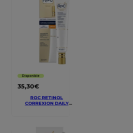
Disponible
35,30
€
ROC RETINOL
CORREXION DAILY
MOISTURISER SPF 30