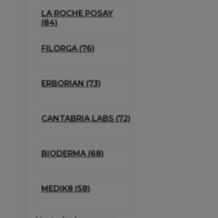
LA ROCHE POSAY
(84)
FILORGA (76)
ERBORIAN (73)
CANTABRIA LABS (72)
BIODERMA (68)
MEDIK8 (58)