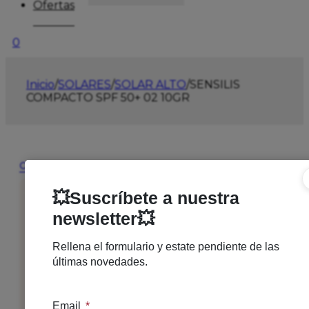
Ofertas
0
Inicio
/
SOLARES
/
SOLAR ALTO
/
SENSILIS
COMPACTO SPF 50+ 02 10GR
🔍