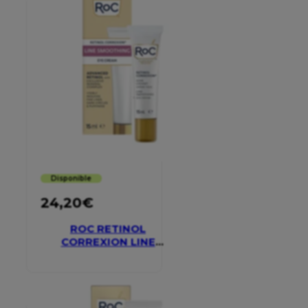
Disponible
24,20
€
ROC RETINOL
CORREXION LINE
SMOOTHING EYE
CREAM