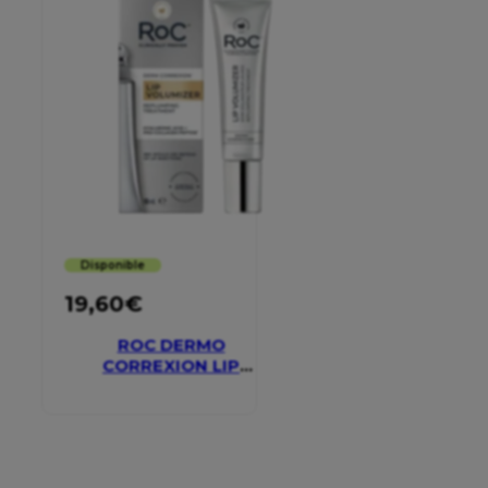
Disponible
19,60
€
ROC DERMO
CORREXION LIP
VOLUMIZER