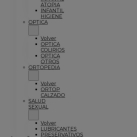
ATOPIA
INFANTIL
HIGIENE
OPTICA
Volver
OPTICA
COLIRIOS
OPTICA
OTROS
ORTOPEDIA
Volver
ORTOP
CALZADO
SALUD
SEXUAL
Volver
LUBRICANTES
PRESERVATIVOS