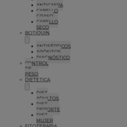
ANTICASPA
CABELLO
GRASO
CABELLO
SECO
BOTIQUIN
ANTISÉPTICOS
APÓSITOS
DIAGNÓSTICO
CONTROL
DE
PESO
DIETETICA
DIET
ADULTOS
DIET
DEPORTE
DIET
MUJER
FITOTERAPIA