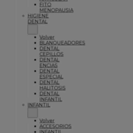
FITO
MENOPAUSIA
HIGIENE
DENTAL
Volver
BLANQUEADORES
DENTAL
CEPILLOS
DENTAL
ENCIAS
DENTAL
ESPECIAL
DENTAL
HALITOSIS
DENTAL
INFANTIL
INFANTIL
Volver
ACCESORIOS
INFANTIL