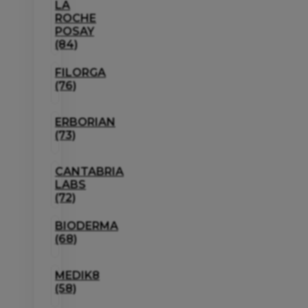
LA
ROCHE
POSAY
(84)
FILORGA
(76)
ERBORIAN
(73)
CANTABRIA
LABS
(72)
BIODERMA
(68)
MEDIK8
(58)