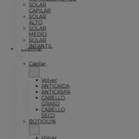
SOLAR
CAPILAR
SOLAR
ALTO
SOLAR
MEDIO
SOLAR
INFANTIL
Explorar
Capilar
Volver
ANTICAIDA
ANTICASPA
CABELLO
GRASO
CABELLO
SECO
BOTIQUIN
Volver