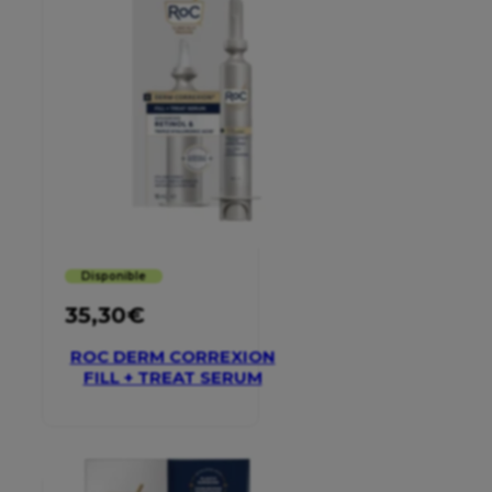
Disponible
35,30
€
ROC DERM CORREXION
FILL + TREAT SERUM