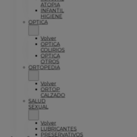
ATOPIA
INFANTIL
HIGIENE
OPTICA
Volver
OPTICA
COLIRIOS
OPTICA
OTROS
ORTOPEDIA
Volver
ORTOP
CALZADO
SALUD
SEXUAL
Volver
LUBRICANTES
PRESERVATIVOS