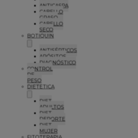
ANTICASPA
CABELLO
GRASO
CABELLO
SECO
BOTIQUIN
ANTISÉPTICOS
APÓSITOS
DIAGNÓSTICO
CONTROL
DE
PESO
DIETETICA
DIET
ADULTOS
DIET
DEPORTE
DIET
MUJER
FITOTERAPIA