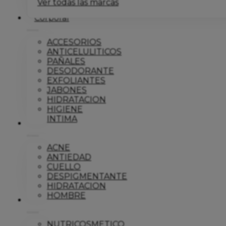
Ver todas las marcas
Corporal
ACCESORIOS
ANTICELULITICOS
PAÑALES
DESODORANTE
EXFOLIANTES
JABONES
HIDRATACION
HIGIENE
INTIMA
Dermo
ACNE
ANTIEDAD
CUELLO
DESPIGMENTANTE
HIDRATACION
HOMBRE
Solar
NUTRICOSMETICO