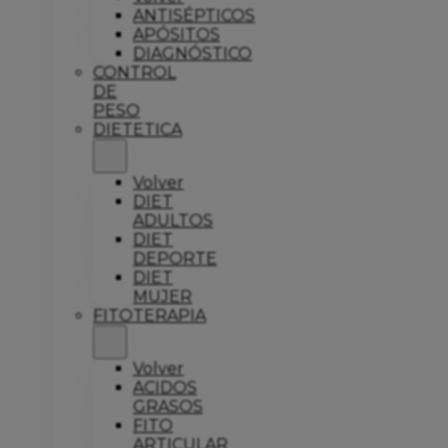
ANTISÉPTICOS
APÓSITOS
DIAGNÓSTICO
CONTROL
DE
PESO
DIETETICA
Volver
DIET
ADULTOS
DIET
DEPORTE
DIET
MUJER
FITOTERAPIA
Volver
ACIDOS
GRASOS
FITO
ARTICULAR