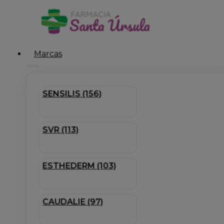
Marcas
SENSILIS (156)
SVR (113)
ESTHEDERM (103)
CAUDALIE (97)