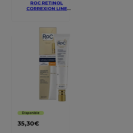
ROC RETINOL
CORREXION LINE
SMOOTHING EYE
CREAM
Disponible
35,30
€