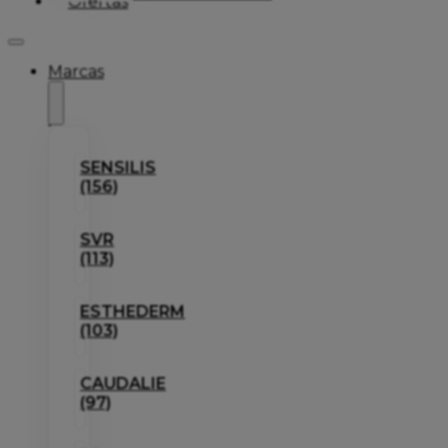
Ofertas
Marcas
SENSILIS
(156)
SVR
(113)
ESTHEDERM
(103)
CAUDALIE
(97)