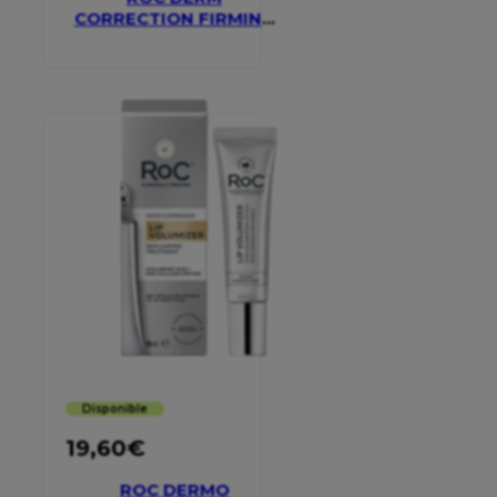
CORRECTION FIRMING
SERUM STICK
Disponible
19,60
€
ROC DERMO