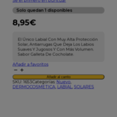
Se el primero en puntuar
Solo quedan 1 disponibles
8,95
€
El Único Labial Con Muy Alta Protección
Solar, Antiarrugas Que Deja Los Labios
Suaves Y Jugosos Y Con Más Volumen.
Sabor Galleta De Cocholate.
Añadir a favoritos
SEGLE
LIP
Añadir al carrito
BALM
SKU:
1653
Categorías:
Nuevo
,
COOKIE
DERMOCOSMETICA
,
LABIAL
,
SOLARES
GLAZE
SPF50+
cantidad