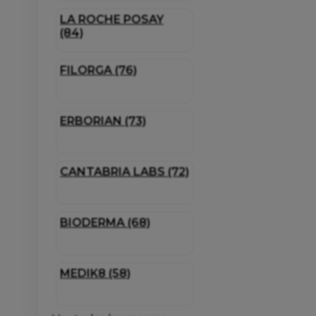
LA ROCHE POSAY
(84)
FILORGA (76)
ERBORIAN (73)
CANTABRIA LABS (72)
BIODERMA (68)
MEDIK8 (58)