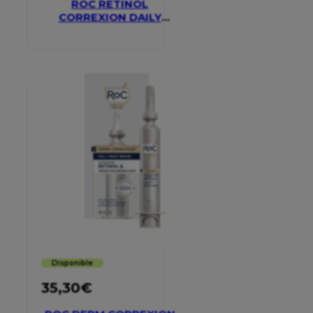
ROC RETINOL
CORREXION DAILY
MOISTURISER SPF 30
Disponible
35,30
€