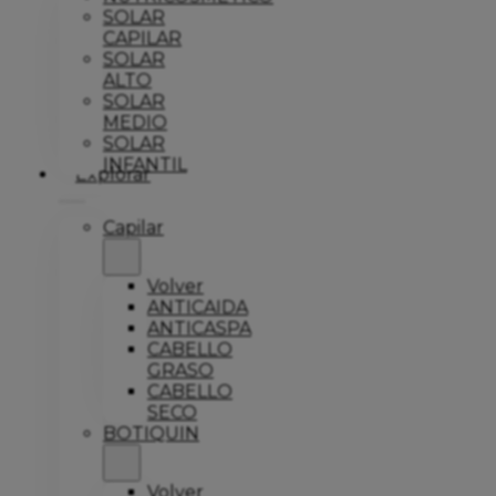
SOLAR
CAPILAR
SOLAR
ALTO
SOLAR
MEDIO
SOLAR
INFANTIL
Explorar
Capilar
Volver
ANTICAIDA
ANTICASPA
CABELLO
GRASO
CABELLO
SECO
BOTIQUIN
Volver