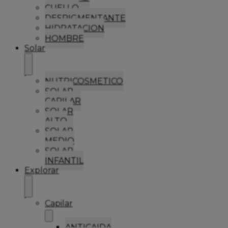
CUELLO
DESPIGMENTANTE
HIDRATACION
HOMBRE
Solar
NUTRICOSMETICO
SOLAR
CAPILAR
SOLAR
ALTO
SOLAR
MEDIO
SOLAR
INFANTIL
Explorar
Capilar
ANTICAIDA