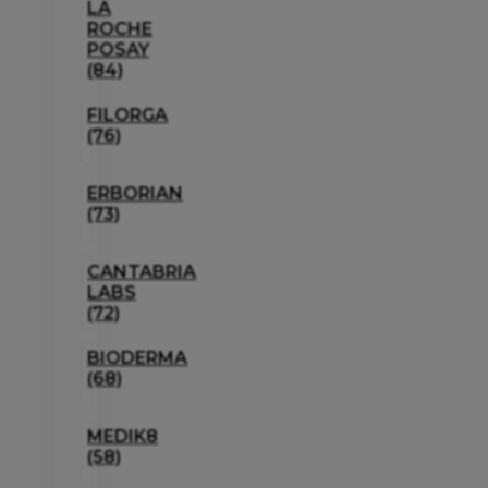
LA
ROCHE
POSAY
(84)
FILORGA
(76)
ERBORIAN
(73)
CANTABRIA
LABS
(72)
BIODERMA
(68)
MEDIK8
(58)