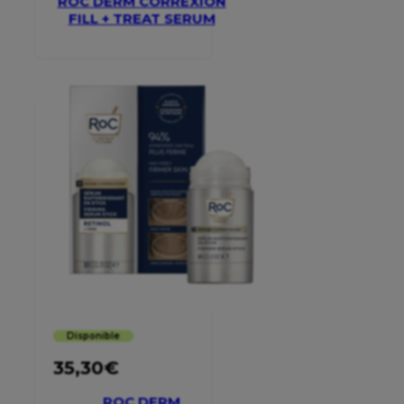
ROC DERM CORREXION
FILL + TREAT SERUM
Disponible
35,30
€
ROC DERM